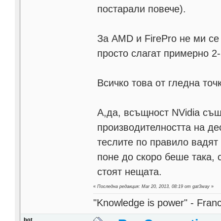
постарали повече).
За AMD и FirePro не ми се
просто слагат примерно 2-
Всичко това от гледна точ
А,да, всъщност NVidia също
производителността на де
теслите по правило вадят 
поне до скоро беше така, 
стоят нещата.
«
Последна редакция: Mar 20, 2013, 08:19 от gat3way
»
"Knowledge is power" - Fran
bot