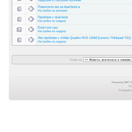
Хардуерни и софтуерни проблеми
Помогнете ми за dual boot-a
Настройка на програми
Проблем с dual boot
Настройка на хардуер
Dual core cpu
Настройка на хардуер
Лек проблем с nVidia Quadro NVS 140M [Lenovo Thinkpad T61]
Настройка на хардуер
Отиди на:
Powered by SMF 2.0
Th
Създадена