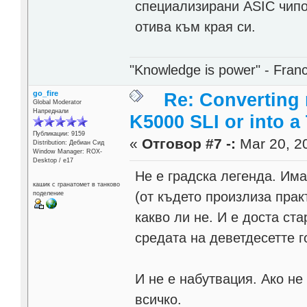
специализирани ASIC чипо
отива към края си.
"Knowledge is power" - Fran
go_fire
Re: Converting 
Global Moderator
Напреднали
K5000 SLI or into a
Публикации: 9159
«
Отговор #7 -:
Mar 20, 20
Distribution: Дебиан Сид
Window Manager: ROX-
Desktop / е17
Не е градска легенда. Им
кашик с гранатомет в танково
(от където произлиза прак
поделение
какво ли не. И е доста ста
средата на деветдесетте г
И не е набутвация. Ако не
всичко.