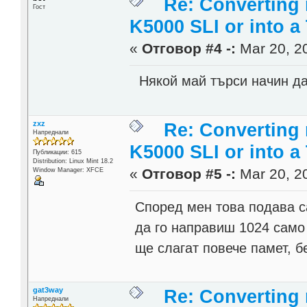
Re: Converting 
Гост
K5000 SLI or into a
«
Отговор #4 -:
Mar 20, 20
Някой май търси начин да
zxz
Re: Converting 
Напреднали
K5000 SLI or into a
Публикации: 615
Distribution: Linux Mint 18.2
«
Отговор #5 -:
Mar 20, 20
Window Manager: XFCE
Според мен това подава с
да го направиш 1024 само 
ще слагат повече памет, б
gat3way
Re: Converting 
Напреднали