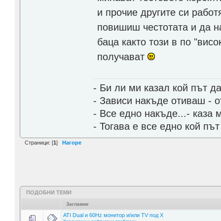
и прочие другите си работ
повишиш честотата и да 
баца както този в по "висо
получават
- Би ли ми казал кой път д
- Зависи накъде отиваш - о
- Все едно накъде...- каза
- Тогава е все едно кой пъ
Страници: [
1
]
Нагоре
ПОДОБНИ ТЕМИ
Заглавие
ATI Dual и 60Hz монитор и/или TV под X