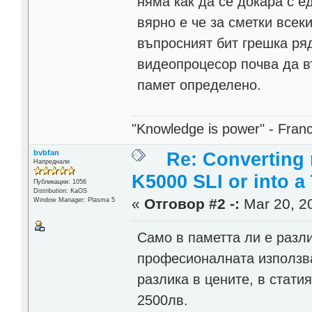
няма как да се докара с е
вярно е че за сметки всек
въпросният бит грешка ряд
видеопроцесор почва да в
памет определено.
"Knowledge is power" - Fran
bvbfan
Re: Converting 
Напреднали
K5000 SLI or into a
Публикации: 1056
Distribution: KaOS
«
Отговор #2 -:
Mar 20, 20
Window Manager: Plasma 5
Само в паметта ли е разли
професионалната използва
разлика в цените, в стати
2500лв.