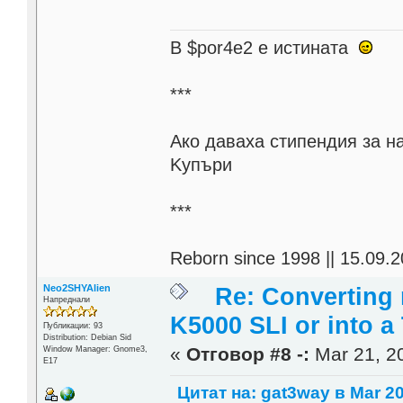
В $por4e2 e истината
***
Aко даваха стипендия за н
Kупъри
***
Reborn since 1998 || 15.09.2
Neo2SHYAlien
Re: Converting 
Напреднали
K5000 SLI or into a
Публикации: 93
Distribution: Debian Sid
«
Отговор #8 -:
Mar 21, 20
Window Manager: Gnome3,
E17
Цитат на: gat3way в Mar 20