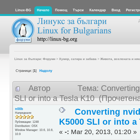
Linux-BG
Начало
Помощ
Търси
Календар
Вход
Регистр
Linux за българи: Форуми
>
Хумор, сатира и забава
>
Живота, вселената и няк
Страници: [
1
]
Надолу
Автор
Тема: Converting
SLI or into a Tesla K10 (Прочетен
n00b
Converting nvid
Напреднали
K5000 SLI or into a
Публикации: 1248
Distribution: OSX
«
-:
Mar 20, 2013, 01:20 »
Window Manager: 10.6, 10.8,
10.9