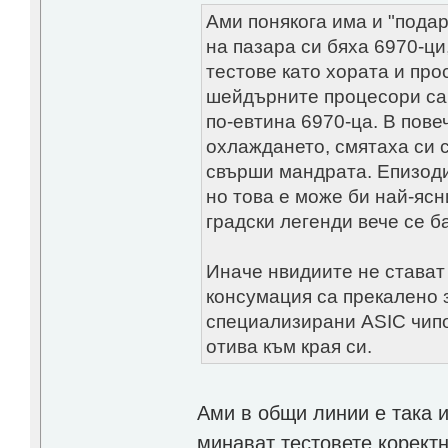
Ами понякога има и "пода
на пазара си бяха 6970-ци
тестове като хората и прос
шейдърните процесори са
по-евтина 6970-ца. В пове
охлаждането, смятаха си 
свърши мандрата. Епизоди
но това е може би най-ясн
градски легенди вече се б
Иначе нвидиите не стават
консумация са прекалено з
специализирани ASIC чипо
отива към края си.
Ами в общи линии е така и
минават тестовете коректн