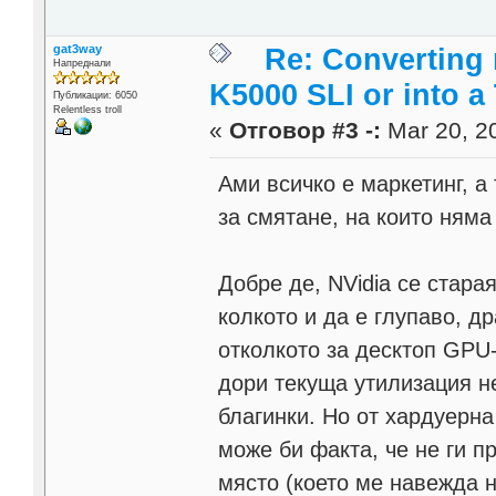
gat3way
Re: Converting 
Напреднали
K5000 SLI or into a
Публикации: 6050
Relentless troll
«
Отговор #3 -:
Mar 20, 20
Ами всичко е маркетинг, а
за смятане, на които ням
Добре де, NVidia се стара
колкото и да е глупаво, д
отколкото за десктоп GPU-
дори текуща утилизация н
благинки. Но от хардуерна
може би факта, че не ги п
място (което ме навежда 