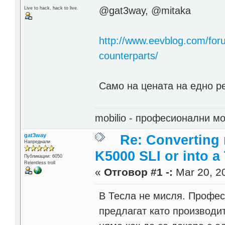
@gat3way, @mitaka
Live to hack, hack to live.
http://www.eevblog.com/forum
counterparts/
Само на цената на едно ре
mobilio - професионални 
gat3way
Re: Converting 
Напреднали
K5000 SLI or into a
Публикации: 6050
Relentless troll
«
Отговор #1 -:
Mar 20, 20
В Тесла не мисля. Профес
предлагат като производи