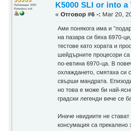
K5000 SLI or into a
Публикации: 6050
Relentless troll
«
Отговор #6 -:
Mar 20, 20
Ами понякога има и "пода
на пазара си бяха 6970-ци
тестове като хората и прос
шейдърните процесори са
по-евтина 6970-ца. В пове
охлаждането, смятаха си 
свърши мандрата. Епизоди
но това е може би най-ясн
градски легенди вече се б
Иначе нвидиите не стават
консумация са прекалено з