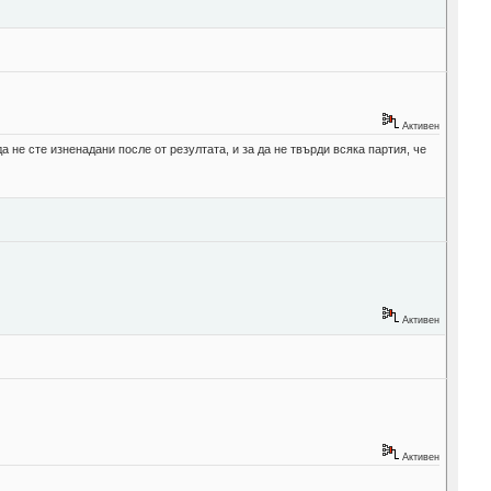
Активен
а не сте изненадани после от резултата, и за да не твърди всяка партия, че
Активен
Активен