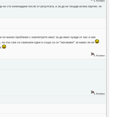
Активен
а не сте изненадани после от резултата, и за да не твърди всяка партия, че
или по-малко проблеми с компютрите имат за да имат нужда от нас и ние
 но пък сме си свикнали едни и същи са си "лаховаме" за какво ли не
.
и!
Активен
Активен