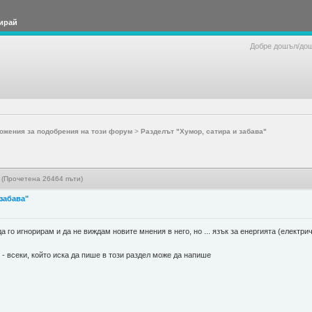
ирай
Добре дошъл/до
ожения за подобрения на този форум
>
Разделът "Хумор, сатира и забава"
 (Прочетена 26464 пъти)
 забава"
да го игнорирам и да не виждам новите мнения в него, но ... язък за енергията (елект
- всеки, който иска да пише в този раздел може да напише