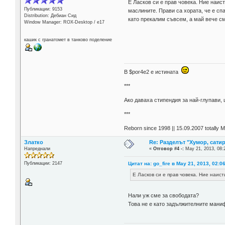
Е Ласков си е прав човека. Ние наис
Публикации: 9153
маслините. Прави са хората, че е сп
Distribution: Дебиан Сид
като прекалим съвсем, а май вече см
Window Manager: ROX-Desktop / е17
кашик с гранатомет в танково поделение
В $por4e2 e истината
***
Aко даваха стипендия за най-глупави,
***
Reborn since 1998 || 15.09.2007 totally 
Златко
Re: Разделът "Хумор, сатир
Напреднали
«
Отговор #4 -:
May 21, 2013, 08:
Цитат на: go_fire в May 21, 2013, 02:0
Публикации: 2147
Е Ласков си е прав човека. Ние наис
Нали уж сме за свободата?
Това не е като задължителните манифе