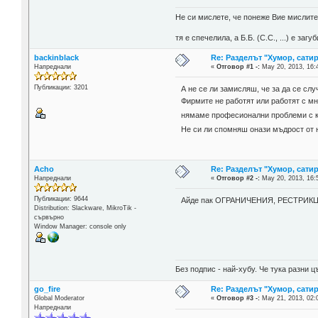
Не си мислете, че понеже Вие мислите 
тя е спечелила, а Б.Б. (С.С., ...) е за
backinblack
Re: Разделът "Хумор, сатир
Напреднали
«
Отговор #1 -:
May 20, 2013, 16:
Публикации: 3201
А не се ли замисляш, че за да се сл
Фирмите не работят или работят с мн
нямаме професионални проблеми с кои
Не си ли спомняш онази мъдрост от 
Acho
Re: Разделът "Хумор, сатир
Напреднали
«
Отговор #2 -:
May 20, 2013, 16:
Публикации: 9644
Айде пак ОГРАНИЧЕНИЯ, РЕСТРИКЦИИ
Distribution: Slackware, MikroTik -
сървърно
Window Manager: console only
Без подпис - най-хубу. Че тука разни
go_fire
Re: Разделът "Хумор, сатир
Global Moderator
«
Отговор #3 -:
May 21, 2013, 02:
Напреднали