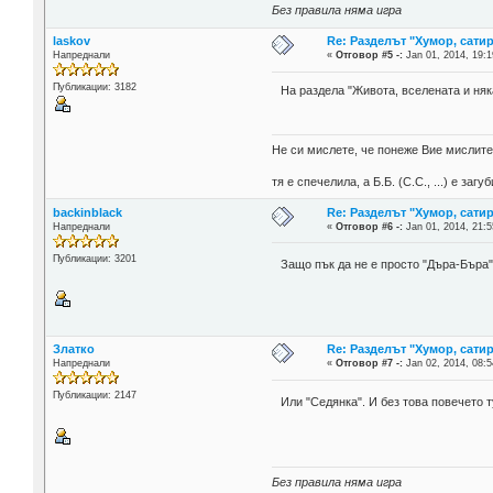
Без правила няма игра
laskov
Re: Разделът "Хумор, сатир
Напреднали
«
Отговор #5 -:
Jan 01, 2014, 19:1
Публикации: 3182
На раздела "Живота, вселената и няк
Не си мислете, че понеже Вие мислите 
тя е спечелила, а Б.Б. (С.С., ...) е за
backinblack
Re: Разделът "Хумор, сатир
Напреднали
«
Отговор #6 -:
Jan 01, 2014, 21:5
Публикации: 3201
Защо пък да не е просто "Дъра-Бъра
Златко
Re: Разделът "Хумор, сатир
Напреднали
«
Отговор #7 -:
Jan 02, 2014, 08:5
Публикации: 2147
Или "Седянка". И без това повечето 
Без правила няма игра