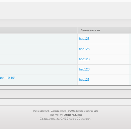
Започната от
hao123
hao123
hao123
hao123
ntu 10.10"
hao123
Powered by SMF 2.0 Beta 4
|
SMF © 2006, Simple Machines LLC
Theme by
DzinerStudio
Създадена за 0.416 сек с 20 заявки.