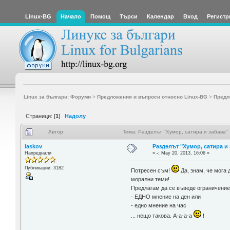
Linux-BG
Начало
Помощ
Търси
Календар
Вход
Регистр
Linux за българи: Форуми
>
Предложения и въпроси относно Linux-BG
>
Предл
Страници: [
1
]
Надолу
Автор
Тема: Разделът "Хумор, сатира и забава"
laskov
Разделът "Хумор, сатира и
Напреднали
«
-:
May 20, 2013, 16:06 »
Публикации: 3182
Потресен съм!
Да, знам, че мога 
морални теми!
Предлагам да се въведе ограничение 
- ЕДНО мнение на ден или
- едно мнение на час
... нещо такова. А-а-а-а
!