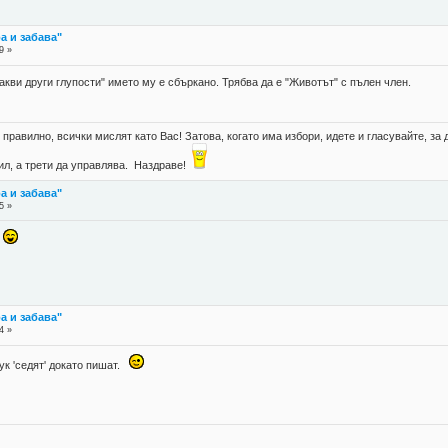
а и забава"
9 »
акви други глупости" името му е сбъркано. Трябва да е "Животът" с пълен член.
правилно, всички мислят като Вас! Затова, когато има избори, идете и гласувайте, за д
губил, а трети да управлява. Наздраве!
а и забава"
5 »
"
а и забава"
4 »
тук 'седят' докато пишат.