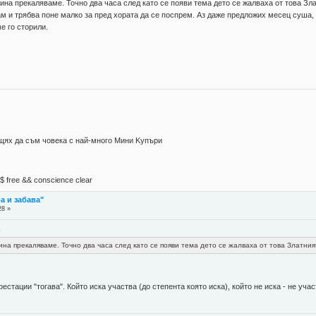
тина прекаляваме. Точно два часа след като се появи тема дето се жалваха от това З
ам и трябва поне малко за пред хората да се поспрем. Аз даже предложих месец суша, 
е го сторили.
 щях да съм човека с най-много Mини Kупъри
М$ free && conscience clear
а и забава"
28 »
6
тина прекаляваме. Точно два часа след като се появи тема дето се жалваха от това Златни
стации "тогава". Който иска участва (до степента която иска), който не иска - не учас