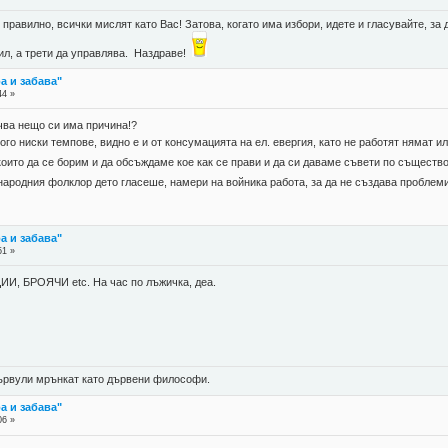
правилно, всички мислят като Вас! Затова, когато има избори, идете и гласувайте, за д
губил, а трети да управлява. Наздраве!
а и забава"
44 »
учва нещо си има причина!?
ого ниски темпове, видно е и от консумацията на ел. евергия, като не работят нямат 
то да се борим и да обсъждаме кое как се прави и да си даваме съвети по същество,
народния фолклор дето гласеше, намери на войника работа, за да не създава проблем
а и забава"
51 »
, БРОЯЧИ etc. На час по лъжичка, деа.
 цървули мрънкат като дървени философи.
а и забава"
06 »