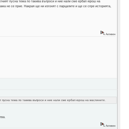
латният пусна тема по такива въпроси и ние нали сме ербап юрош на
ама не се прие. Накрая ще ни изгонят с парцалите и ще се спре историята,
Активен
ят пусна тема по такива въпроси и ние нали сме ербап юрош на маслините.
тва.
Активен