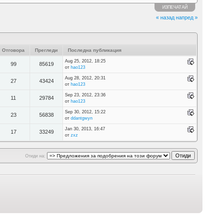
ИЗПЕЧАТАЙ
« назад
напред »
Отговора
Прегледи
Последна публикация
Aug 25, 2012, 18:25
99
85619
от
hao123
Aug 28, 2012, 20:31
27
43424
от
hao123
Sep 23, 2012, 23:36
11
29784
от
hao123
Sep 30, 2012, 15:22
23
56838
от
ddantgwyn
Jan 30, 2013, 16:47
17
33249
от
zxz
Отиди на: