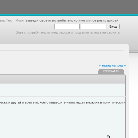
шла,
Гост
. Моля,
въведи своето потребителско име
или
се регистрирай
.
Влез с потребителско име, парола и продължителност на сесията
« назад
напред »
ИЗПЕЧАТАЙ
рическа и друга) и времето, което пишещите напоследък вложиха в политически и