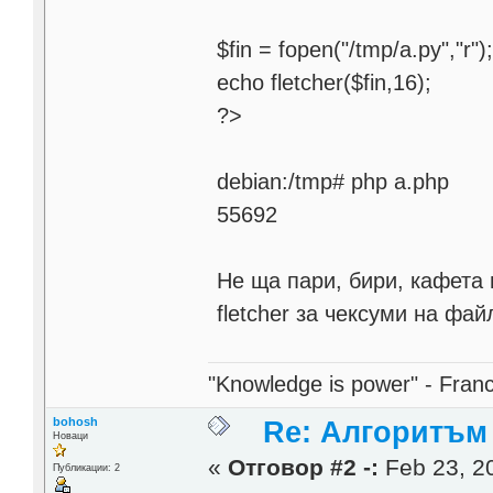
$fin = fopen("/tmp/a.py","r")
echo fletcher($fin,16);
?>
debian:/tmp# php a.php
55692
Не ща пари, бири, кафета
fletcher за чексуми на фай
"Knowledge is power" - Fran
bohosh
Re: Алгоритъм 
Новаци
«
Отговор #2 -:
Feb 23, 20
Публикации: 2