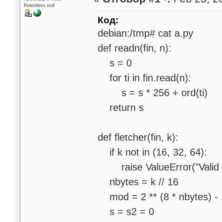
Relentless troll
Код:
debian:/tmp# cat a.py
def readn(fin, n):
s = 0
for ti in fin.read(n):
s = s * 256 + ord(ti)
return s
def fletcher(fin, k):
if k not in (16, 32, 64):
raise ValueError("Valid ch
nbytes = k // 16
mod = 2 ** (8 * nbytes) - 
s = s2 = 0