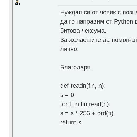
Нуждая се от човек с поз
да го направим от Python 
битова чексума.
За желаещите да помогнат
лично.
Благодаря.
def readn(fin, n):
s = 0
for ti in fin.read(n):
s = s * 256 + ord(ti)
return s