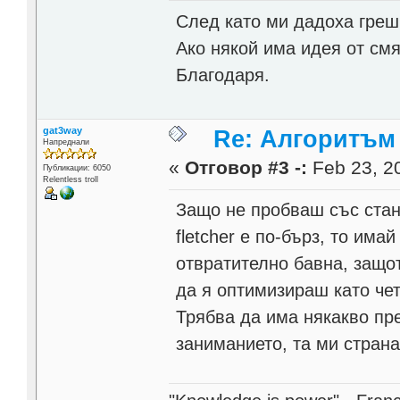
След като ми дадоха греш
Ако някой има идея от см
Благодаря.
gat3way
Re: Алгоритъм 
Напреднали
«
Отговор #3 -:
Feb 23, 20
Публикации: 6050
Relentless troll
Защо не пробваш със ста
fletcher е по-бърз, то им
отвратително бавна, защот
да я оптимизираш като че
Трябва да има някакво пр
заниманието, та ми страна