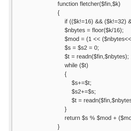
function fletcher($fin,$k)
{
if (($k!=16) && ($k!=32) &&
$nbytes = floor($k/16);
$mod = (1 << ($nbytes<<3
$s = $s2 = 0;
$t = readn($fin,$nbytes);
while ($t)
{
$s+=$t;
$s2+=$s;
$t = readn($fin,$nbytes
}
return $s % $mod + ($mo
}