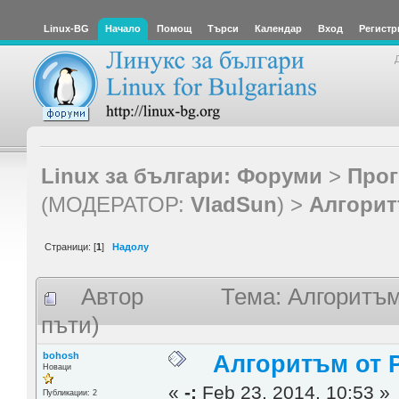
Linux-BG
Начало
Помощ
Търси
Календар
Вход
Регистр
Linux за българи: Форуми
>
Прог
(МОДЕРАТОР:
VladSun
) >
Алгорит
Страници: [
1
]
Надолу
Автор
Тема: Алгоритъм
пъти)
bohosh
Алгоритъм от P
Новаци
«
-:
Feb 23, 2014, 10:53 »
Публикации: 2