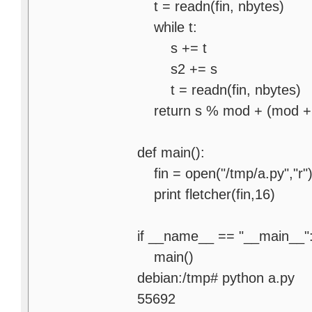
t = readn(fin, nbytes)
while t:
s += t
s2 += s
t = readn(fin, nbytes)
return s % mod + (mod + 
def main():
fin = open("/tmp/a.py","r"
print fletcher(fin,16)
if __name__ == "__main__"
main()
debian:/tmp# python a.py
55692