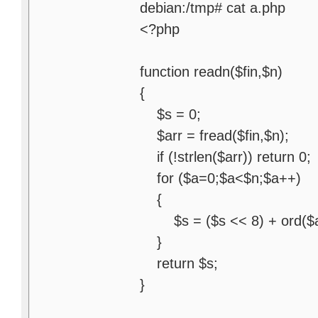
debian:/tmp# cat a.php
<?php
function readn($fin,$n)
{
$s = 0;
$arr = fread($fin,$n);
if (!strlen($arr)) return 0;
for ($a=0;$a<$n;$a++)
{
$s = ($s << 8) + ord($ar
}
return $s;
}