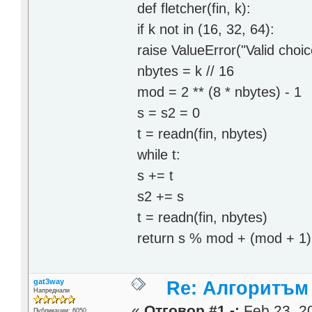
def fletcher(fin, k):
if k not in (16, 32, 64):
raise ValueError("Valid choi
nbytes = k // 16
mod = 2 ** (8 * nbytes) - 1
s = s2 = 0
t = readn(fin, nbytes)
while t:
s += t
s2 += s
t = readn(fin, nbytes)
return s % mod + (mod + 1)
gat3way
Re: Алгоритъм 
Напреднали
«
Отговор #1 -:
Feb 23, 20
Публикации: 6050