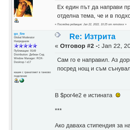
Ех един път да направи пр
отделна тема, че и в подх
«
Последна редакция: Jan 22, 2022, 10:25 от remotexx
»
go_fire
Re: Изтрита
Global Moderator
Напреднали
«
Отговор #2 -:
Jan 22, 20
Публикации: 9149
Distribution: Дебиан Сид
Сам го е направил. Аз дор
Window Manager: ROX-
Desktop / е17
посред нощ и съм сънувал
кашик с гранатомет в танково
поделение
В $por4e2 e истината
***
Aко даваха стипендия за н