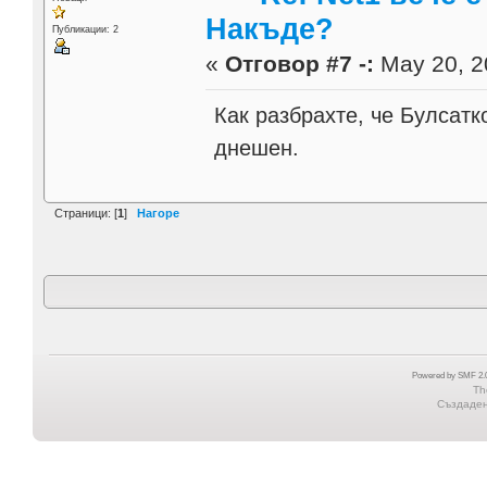
Накъде?
Публикации: 2
«
Отговор #7 -:
May 20, 2
Как разбрахте, че Булсат
днешен.
Страници: [
1
]
Нагоре
Powered by SMF 2.0
Th
Създадена