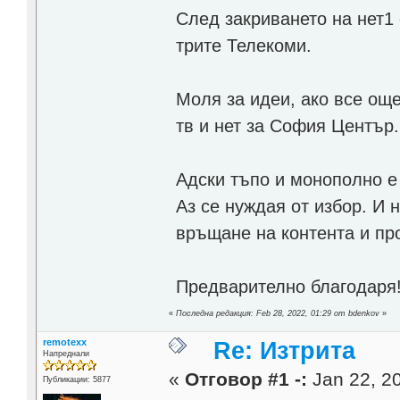
След закриването на нет1 
трите Телекоми.
Моля за идеи, ако все ощ
тв и нет за София Център
Адски тъпо и монополно е 
Аз се нуждая от избор. И 
връщане на контента и пр
Предварително благодаря
«
Последна редакция: Feb 28, 2022, 01:29 от bdenkov
»
remotexx
Re: Изтрита
Напреднали
«
Отговор #1 -:
Jan 22, 20
Публикации: 5877