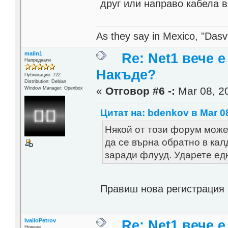
друг или направо кабела в
As they say in Mexico, "Dasvi
malin1
Re: Net1 вече 
Напреднали
Накъде?
Публикации: 722
Distribution: Debian
«
Отговор #6 -:
Mar 08, 20
Window Manager: Openbox
Цитат на: bdenkov в Mar 08
Някой от този форум може 
да се върна обратно в кал
заради флууд. Ударете ед
Правиш нова регистрация и
IvailoPetrov
Re: Net1 вече 
Новаци