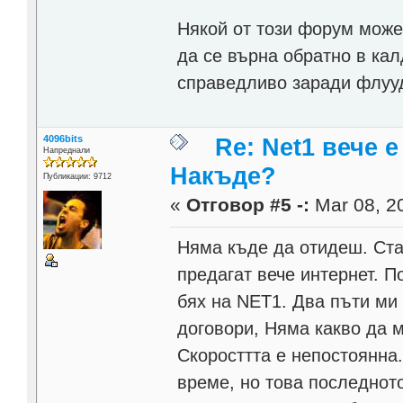
Някой от този форум може 
да се върна обратно в кал
справедливо заради флууд
4096bits
Re: Net1 вече 
Напреднали
Накъде?
Публикации: 9712
«
Отговор #5 -:
Mar 08, 20
Няма къде да отидеш. Ста
предагат вече интернет. П
бях на NET1. Два пъти ми
договори, Няма какво да м
Скоросттта е непостоянна
време, но това последното