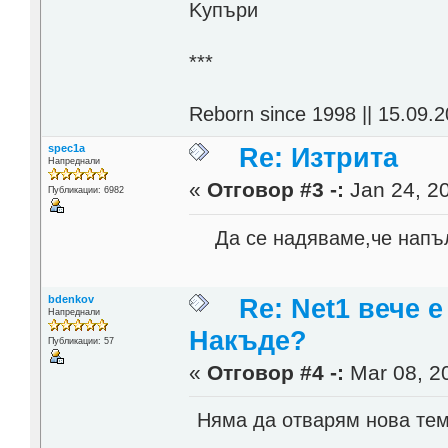
Kупъри
***
Reborn since 1998 || 15.09.2
spec1a
Re: Изтрита
Напреднали
«
Отговор #3 -:
Jan 24, 20
Публикации: 6982
Да се надяваме,че напълн
bdenkov
Re: Net1 вече 
Напреднали
Накъде?
Публикации: 57
«
Отговор #4 -:
Mar 08, 20
Няма да отварям нова тем