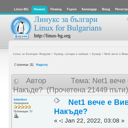
Linux-BG
Начало
Помощ
Търси
Календар
Вход
Регистр
Linux за българи: Форуми
>
Хумор, сатира и забава
>
Хумор
>
Net1 вече е Вив
Страници: [
1
]
Надолу
Автор
Тема: Net1 вече
Накъде? (Прочетена 21449 пъти
bdenkov
Net1 вече е Ви
Напреднали
Накъде?
Публикации: 57
«
-:
Jan 22, 2022, 03:08 »