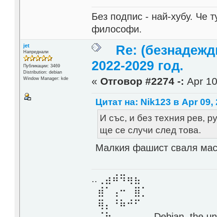
Без подпис - най-хубу. Че 
философи.
jet
Re: (безнадежд
Напреднали
2022-2029 год.
Публикации: 3469
Distribution: debian
«
Отговор #2274 -:
Apr 10
Window Manager: kde
Цитат на: Nik123 в Apr 09, 
И със, и без техния рев, 
ще се случи след това.
Малкия фашист сваля мас
..⢀⣴⠾⠻⢶⣦⠀
⣾⠁⢠⠒⠀⣿⡁
⢿⡄⠘⠷⠚⠋
⠈⠳⣄⠀⠀⠀⠀ Debian, the unive