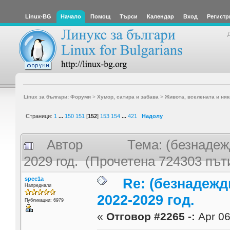
Linux-BG
Начало
Помощ
Търси
Календар
Вход
Регистр
Linux за българи: Форуми
>
Хумор, сатира и забава
>
Живота, вселената и няк
Страници:
1
...
150
151
[
152
]
153
154
...
421
Надолу
Автор
Тема: (безнадеж
2029 год. (Прочетена 724303 път
spec1a
Re: (безнадежд
Напреднали
2022-2029 год.
Публикации: 6979
«
Отговор #2265 -:
Apr 06