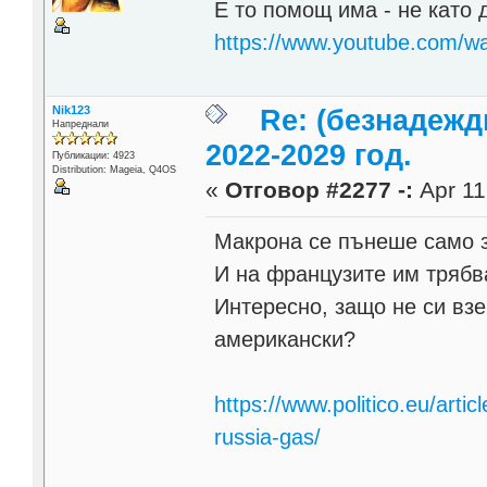
Е то помощ има - не като 
https://www.youtube.com/
Nik123
Re: (безнадежд
Напреднали
2022-2029 год.
Публикации: 4923
Distribution: Mageia, Q4OS
«
Отговор #2277 -:
Apr 11
Макрона се пънеше само з
И на французите им трябва
Интересно, защо не си взе
американски?
https://www.politico.eu/arti
russia-gas/