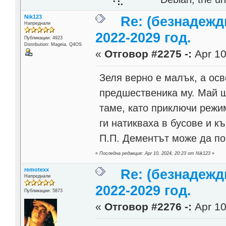
Nik123
Re: (безнадежд
Напреднали
2022-2029 год.
Публикации: 4923
Distribution: Mageia, Q4OS
«
Отговор #2275 -:
Apr 10
Зеля верно е малък, а осв
предшественика му. Май ще
таме, като приключи режи
ги натикваха в бусове и къ
П.П. Дементът може да по
«
Последна редакция: Apr 10, 2024, 20:23 от Nik123
»
remotexx
Re: (безнадежд
Напреднали
2022-2029 год.
Публикации: 5873
«
Отговор #2276 -:
Apr 10