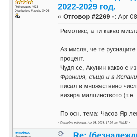
2022-2029 год.
Публикации: 4923
Distribution: Mageia, Q4OS
«
Отговор #2269 -:
Apr 08
Ремотекс, а ти какво мисл
Аз мисля, че те руснаците
процент.
Чудя се, Акунин какво е и
Франция, също и в Испани
писал в множествено числ
визира малцинството (т.е. 
По осн. тема: Часов Яр ле
«
Последна редакция: Apr 08, 2024, 17:26 от Nik123
»
remotexx
Re: (безнадежд
Напреднали