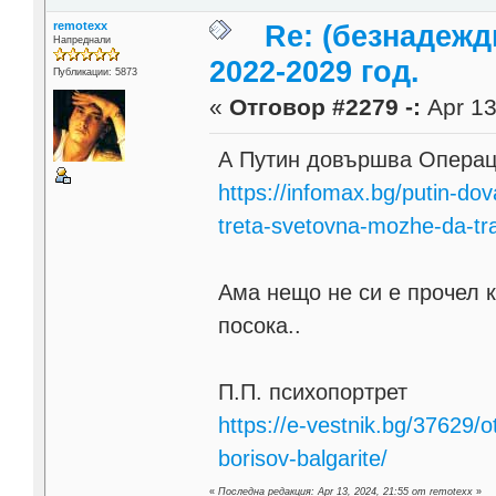
remotexx
Re: (безнадежд
Напреднали
2022-2029 год.
Публикации: 5873
«
Отговор #2279 -:
Apr 13
А Путин довършва Операци
https://infomax.bg/putin-do
treta-svetovna-mozhe-da-tr
Ама нещо не си е прочел к
посока..
П.П. психопортрет
https://e-vestnik.bg/37629/ot
borisov-balgarite/
«
Последна редакция: Apr 13, 2024, 21:55 от remotexx
»