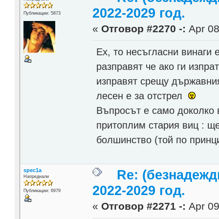
2022-2029 год.
Публикации: 5873
«
Отговор #2270 -:
Apr 08
Ех, то несъгласни винаги 
разправят че ако ги изпра
изправят срещу държавния 
лесен е за отстрел
Въпросът е само доколко в
притоплим стария виц : ще
болшинство (той по принци
spec1a
Re: (безнадежд
Напреднали
2022-2029 год.
Публикации: 6979
«
Отговор #2271 -:
Apr 09