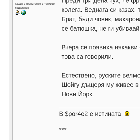
Преди три дена чух, че фр
кашик с гранатомет в танково
колега. Веднага си казах,
поделение
Брат, бъди човек, макарон
се батюшка, не ги убиваай
Вчера се появиха някакви
това са говорили.
Естествено, руските велмо
Шойгу дъщеря му живее в 
Нови Йорк.
В $por4e2 e истината
***