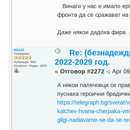
Винаги у нас е имало ерб
фронта да се сражават на 
Даже някои дадоха фира ..
Nik123
Re: (безнадежд
Напреднали
2022-2029 год.
Публикации: 4923
Distribution: Mageia, Q4OS
«
Отговор #2272 -:
Apr 09
А някои палячовци се пра
пуснаха героични брадички
https://telegraph.bg/svetat/v
kalchev-hvana-cherpaka-vme
gligi-nadiavame-se-da-se-sr