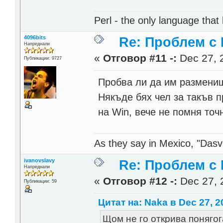
Perl - the only language that
4096bits
Re: Проблем с
Напреднали
«
Отговор #11 -:
Dec 27, 
Публикации: 9727
Пробва ли да им размениш
Някъде бях чел за такъв 
на Win, вече не помня точ
As they say in Mexico, "Dasvi
ivanovslavy
Re: Проблем с
Напреднали
«
Отговор #12 -:
Dec 27, 
Публикации: 59
Цитат на: Naka в Dec 27, 2
Щом не го открива понягог