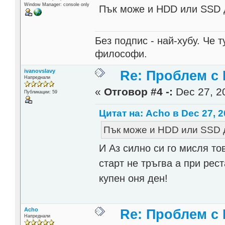
Window Manager: console only
Пък може и HDD или SSD д
Без подпис - най-хубу. Че 
философи.
ivanovslavy
Re: Проблем с
Напреднали
«
Отговор #4 -:
Dec 27, 20
Публикации: 59
Цитат на: Acho в Dec 27, 2
Пък може и HDD или SSD д
И Аз силно си го мисля то
старт не тръгва а при рес
купен оня ден!
Acho
Re: Проблем с
Напреднали