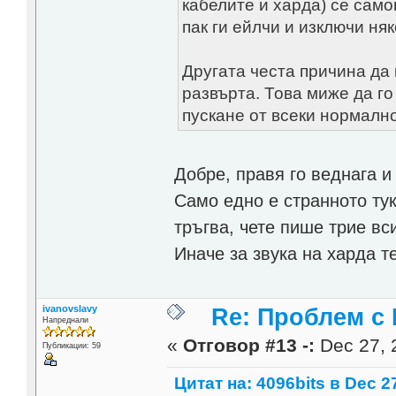
кабелите и харда) се само
пак ги ейлчи и изключи ня
Другата честа причина да 
развърта. Това миже да г
пускане от всеки нормално
Добре, правя го веднага и
Само едно е странното тук
тръгва, чете пише трие вс
Иначе за звука на харда 
ivanovslavy
Re: Проблем с
Напреднали
«
Отговор #13 -:
Dec 27, 
Публикации: 59
Цитат на: 4096bits в Dec 27