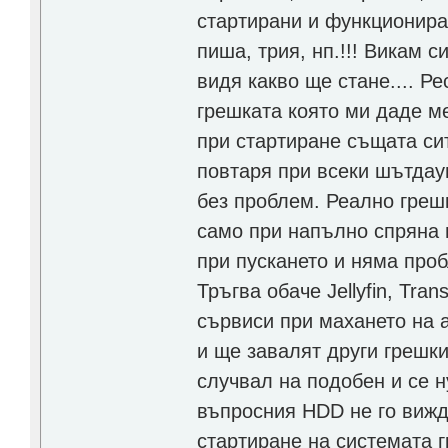
стартирани и функционират
пиша, трия, нп.!!! Викам 
видя какво ще стане.... Р
грешката която ми даде ме
при стартиране същата сит
повтаря при всеки шътдаун
без проблем. Реално греш
само при напълно спряна м
при пускането и няма проб
Тръгва обаче Jellyfin, Tr
сървиси при махането на а
и ще завалят други грешки
случвал на подобен и се 
въпросния HDD не го вижд
стартиране на системата 