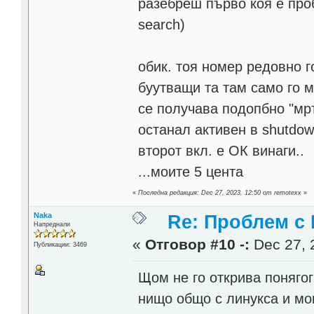
разебреш първо коя е про
search)
обик. тоя номер редовно г
буутващи та там само го м
се получава подопбно "мръ
останал активен в shutdow
второт вкл. е ОК винаги..
...моите 5 цента
«
Последна редакция: Dec 27, 2023, 12:50 от remotexx
»
Naka
Re: Проблем с
Напреднали
«
Отговор #10 -:
Dec 27, 
Публикации: 3469
Щом не го открива понягог
нищо общо с линукса и мо