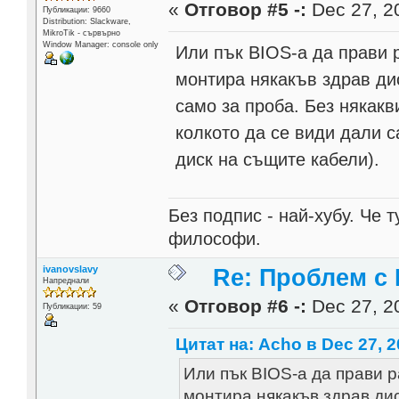
«
Отговор #5 -:
Dec 27, 20
Публикации: 9660
Distribution: Slackware,
MikroTik - сървърно
Window Manager: console only
Или пък BIOS-а да прави р
монтира някакъв здрав дис
само за проба. Без някакв
колкото да се види дали с
диск на същите кабели).
Без подпис - най-хубу. Че 
философи.
ivanovslavy
Re: Проблем с
Напреднали
«
Отговор #6 -:
Dec 27, 20
Публикации: 59
Цитат на: Acho в Dec 27, 2
Или пък BIOS-а да прави р
монтира някакъв здрав дис