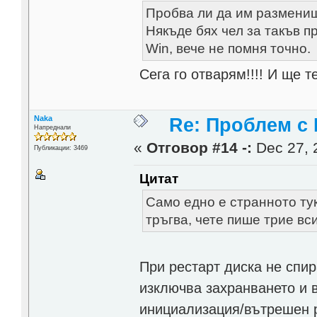
Пробва ли да им размениш
Някъде бях чел за такъв п
Win, вече не помня точно.
Сега го отварям!!!! И ще 
Naka
Re: Проблем с
Напреднали
«
Отговор #14 -:
Dec 27, 
Публикации: 3469
Цитат
Само едно е странното тук
тръгва, чете пише трие вс
При рестарт диска не спир
изключва захранването и в
инициализация/вътрешен ре