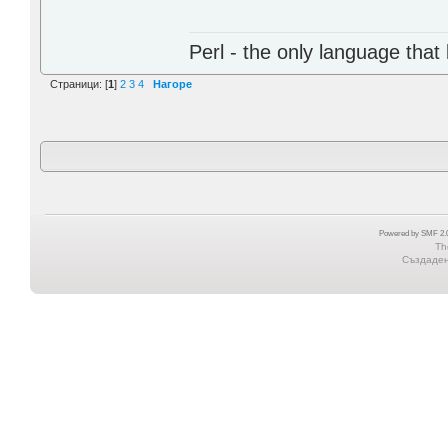
Perl - the only language that
Страници: [
1
]
2
3
4
Нагоре
Powered by SMF 2.0
Th
Създадена