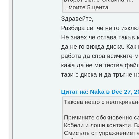
...моите 5 цента
Здравейте,
Разбира се, че не го изклю
Не знаех че остава такъв
да не го вижда диска. Как
работа да спра всичките м
кажа да не ми тества фай
тази с диска и да тръгне 
Цитат на: Naka в Dec 27, 2
Такова нещо с неоткриване
Причините обокновенно са
Ксбели и лоши контакти. В
Смисълъ от упражнениет е 