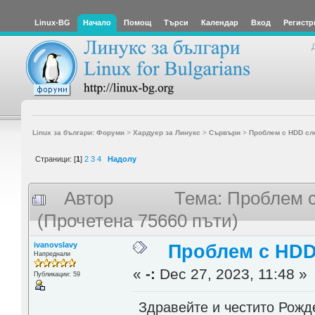
Linux-BG
Начало
Помощ
Търси
Календар
Вход
Регистр
Linux за българи: Форуми
>
Хардуер за Линукс
>
Сървъри
>
Проблем с HDD сл
Страници: [
1
]
2
3
4
Надолу
Автор
Тема: Проблем 
(Прочетена 75660 пъти)
ivanovslavy
Проблем с HDD
Напреднали
«
-:
Dec 27, 2023, 11:48 »
Публикации: 59
Здравейте и честито Рожд