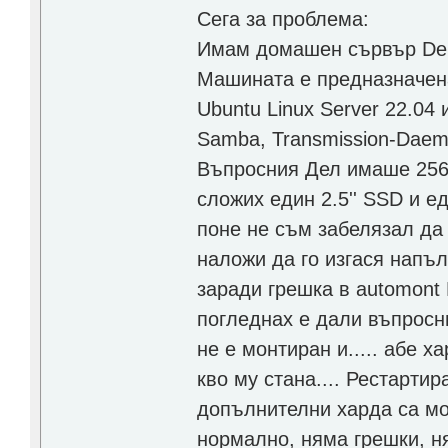
Сега за проблема:
Имам домашен сървър Dell 
Машината е предназначен
Ubuntu Linux Server 22.04 и
Samba, Transmission-Daem
Въпросния Дел имаше 256
сложих един 2.5'' SSD и е
поне не съм забелязал да 
наложи да го изгася напъ
заради грешка в automont 
погледнах е дали въпросни
не е монтиран и..... абе х
кво му стана.... Рестартир
допълнителни харда са мо
нормално, няма грешки, ня