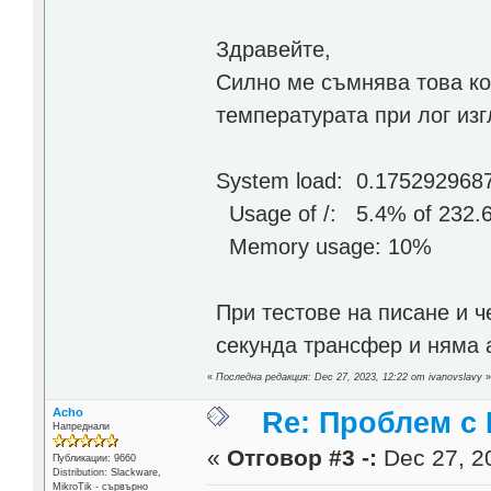
Здравейте,
Силно ме съмнява това кое
температурата при лог изг
System load: 0.17529
Usage of /: 5.4% of 
Memory usage: 10%
При тестове на писане и 
секунда трансфер и няма 
«
Последна редакция: Dec 27, 2023, 12:22 от ivanovslavy
Acho
Re: Проблем с
Напреднали
«
Отговор #3 -:
Dec 27, 20
Публикации: 9660
Distribution: Slackware,
MikroTik - сървърно