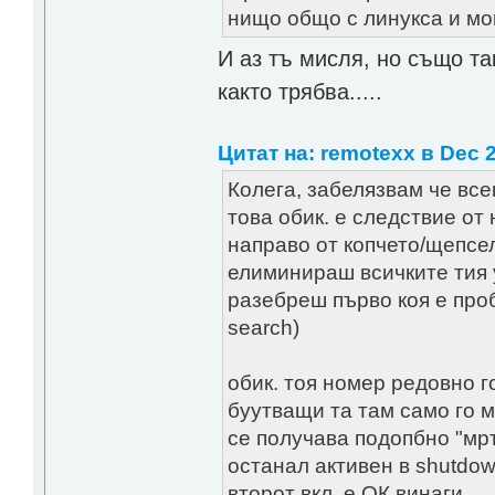
нищо общо с линукса и мо
И аз тъ мисля, но също та
както трябва.....
Цитат на: remotexx в Dec 2
Колега, забелязвам че все
това обик. е следствие от
направо от копчето/щепсе
елиминираш всичките тия у
разебреш първо коя е проб
search)
обик. тоя номер редовно г
буутващи та там само го м
се получава подопбно "мръ
останал активен в shutdow
второт вкл. е ОК винаги..