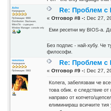
Acho
Re: Проблем с
Напреднали
«
Отговор #8 -:
Dec 27, 20
Публикации: 9660
Distribution: Slackware,
MikroTik - сървърно
Window Manager: console only
Еми ресетни му BIOS-а. Д
Без подпис - най-хубу. Че 
философи.
remotexx
Re: Проблем с
Напреднали
«
Отговор #9 -:
Dec 27, 20
Публикации: 5883
Колега, забелязвам че вс
това обик. е следствие от
направо от копчето/щепсе
елиминираш всичките тия у