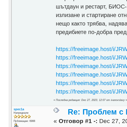
шътдаун и рестарт, БИОС-а
излизане и стартиране отн
нещо както трябва, надява
предибиете по-добра пред
https://freeimage.host/i/
https://freeimage.host/i/J
https://freeimage.host/i/JR
https://freeimage.host/i/JR
https://freeimage.host/i/JR
https://freeimage.host/i/J
«
Последна редакция: Dec 27, 2023, 12:07 от ivanovslavy
spec1a
Re: Проблем с
Напреднали
«
Отговор #1 -:
Dec 27, 20
Публикации: 6988