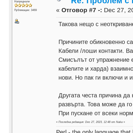
Re: Проблем с
Напреднали
«
Отговор #7 -:
Dec 27, 20
Публикации: 3469
Такова нещо с неоткриване
Причините обикновенно са
Кабели /лоши контакти. Ва
Смисълът от упражнение е
кабелите и харда) взаимно
нови. Но пак ги включи и 
Другата честа причина да 
развърта. Това може да г
При пускане от всеки норм
«
Последна редакция: Dec 27, 2023, 12:48 от Naka
»
Perl - the only language that