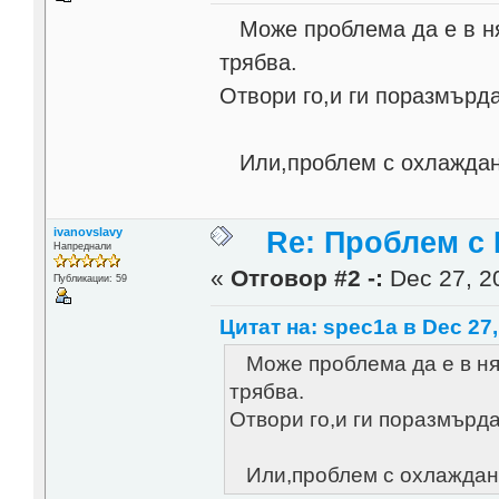
Може проблема да е в няк
трябва.
Отвори го,и ги поразмърд
Или,проблем с охлаждани
ivanovslavy
Re: Проблем с
Напреднали
«
Отговор #2 -:
Dec 27, 20
Публикации: 59
Цитат на: spec1a в Dec 27,
Може проблема да е в няк
трябва.
Отвори го,и ги поразмърда
Или,проблем с охлаждани