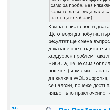
само за проба. Без някакв
колкото да се види дали с
на същите кабели).
Компа е чисто нов и двата
Ще отворя да побутна първ
резултат ще смена въпрос
доказани през годините и 
хардуерен проблем така л
БИОС-а, не че съм чоплил 
понеже филма ми стана кат
да включа WOL support-a, 
се наложи, понеже достъпа
някво тъпо приключение, 
Naka