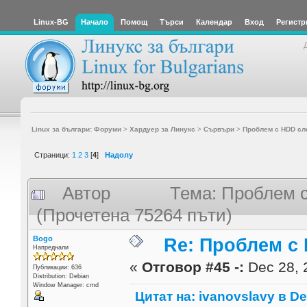
Linux-BG
Начало
Помощ
Търси
Календар
Вход
Регистр
Linux за българи: Форуми
>
Хардуер за Линукс
>
Сървъри
>
Проблем с HDD сл
Страници:
1
2
3
[
4
]
Надолу
Автор
Тема: Проблем 
(Прочетена 75264 пъти)
Bogo
Re: Проблем с
Напреднали
«
Отговор #45 -:
Dec 28, 
Публикации: 636
Distribution: Debian
Window Manager: cmd
Цитат на: ivanovslavy в De