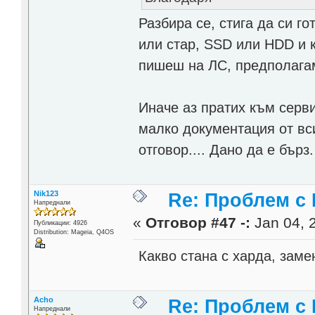
Разбира се, стига да си г
или стар, SSD или HDD и
пишеш на ЛС, предполага
Иначе аз пратих към серв
малко документация от вси
отговор.... Дано да е бърз.
Nik123
Re: Проблем с
Напреднали
«
Отговор #47 -:
Jan 04, 
Публикации: 4926
Distribution: Mageia, Q4OS
Какво стана с харда, зам
Acho
Re: Проблем с
Напреднали