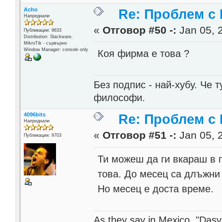
Acho
Re: Проблем с
Напреднали
«
Отговор #50 -:
Jan 05, 
Публикации: 9633
Distribution: Slackware,
MikroTik - сървърно
Window Manager: console only
Коя фирма е това ?
Без подпис - най-хубу. Че 
философи.
4096bits
Re: Проблем с
Напреднали
«
Отговор #51 -:
Jan 05, 
Публикации: 9703
Ти можеш да ги вкараш в 
това. До месец са длъжни 
Но месец е доста време.
As they say in Mexico, "Dasvi