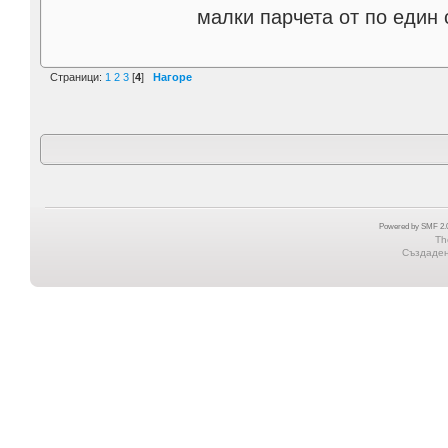
малки парчета от по един 
Страници:
1
2
3
[
4
]
Нагоре
Powered by SMF 2.0
Th
Създадена