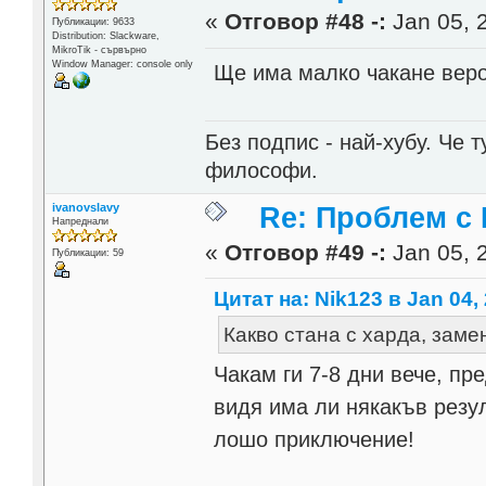
«
Отговор #48 -:
Jan 05, 
Публикации: 9633
Distribution: Slackware,
MikroTik - сървърно
Window Manager: console only
Ще има малко чакане веро
Без подпис - най-хубу. Че 
философи.
ivanovslavy
Re: Проблем с
Напреднали
«
Отговор #49 -:
Jan 05, 
Публикации: 59
Цитат на: Nik123 в Jan 04, 
Какво стана с харда, зам
Чакам ги 7-8 дни вече, пр
видя има ли някакъв резул
лошо приключение!