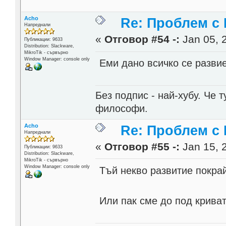
Acho
Re: Проблем с
Напреднали
«
Отговор #54 -:
Jan 05, 
Публикации: 9633
Distribution: Slackware,
MikroTik - сървърно
Window Manager: console only
Еми дано всичко се развие
Без подпис - най-хубу. Че 
философи.
Acho
Re: Проблем с
Напреднали
«
Отговор #55 -:
Jan 15, 
Публикации: 9633
Distribution: Slackware,
MikroTik - сървърно
Window Manager: console only
Тъй некво развитие покрай
Или пак сме до под крива