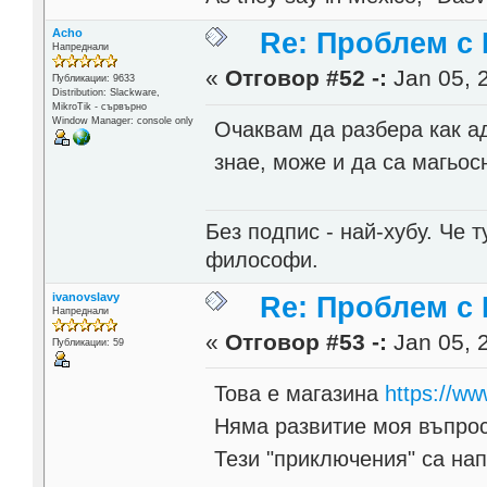
Acho
Re: Проблем с
Напреднали
«
Отговор #52 -:
Jan 05, 2
Публикации: 9633
Distribution: Slackware,
MikroTik - сървърно
Window Manager: console only
Очаквам да разбера как ад
знае, може и да са магьос
Без подпис - най-хубу. Че 
философи.
ivanovslavy
Re: Проблем с
Напреднали
«
Отговор #53 -:
Jan 05, 
Публикации: 59
Това е магазина
https://ww
Няма развитие моя въпрос
Тези "приключения" са на