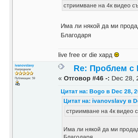
стриимване на 4к видео със 
Има ли някой да ми продад
Благодаря
live free or die хард
ivanovslavy
Re: Проблем с
Напреднали
«
Отговор #46 -:
Dec 28, 
Публикации: 59
Цитат на: Bogo в Dec 28, 2
Цитат на: ivanovslavy в D
стриимване на 4к видео със
Има ли някой да ми продаде
Благодаря