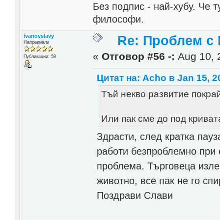
Без подпис - най-хубу. Че 
философи.
ivanovslavy
Re: Проблем с
Напреднали
«
Отговор #56 -:
Aug 10, 
Публикации: 59
Цитат на: Acho в Jan 15, 2
Тъй некво развитие покрай
Или пак сме до под криват
Здрасти, след кратка пауз
работи безпроблемно при 
проблема. Търговеца излез
животно, все пак не го сп
Поздрави Слави