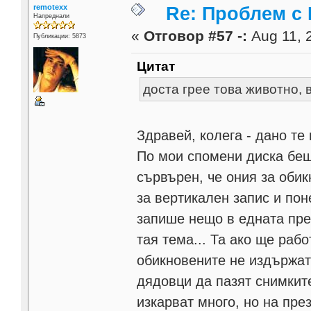
remotexx
Re: Проблем с
Напреднали
«
Отговор #57 -:
Aug 11, 
Публикации: 5873
Цитат
доста грее това животно, 
Здравей, колега - дано те 
По мои спомени диска беш
сървърен, че ония за обик
за вертикален запис и пон
запише нещо в едната пре
тая тема... Та ако ще раб
обикновените не издържат 
дядовци да пазят снимките
изкарват много, но на пре