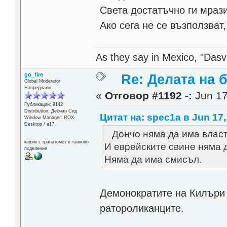
Света достатъчно ги мрази
Ако сега не се възползват,
As they say in Mexico, "Dasvi
go_fire
Re: Делата на 
Global Moderator
Напреднали
«
Отговор #1192 -:
Jun 17
Публикации: 9142
Distribution: Дебиан Сид
Цитат на: spec1a в Jun 17,
Window Manager: ROX-
Desktop / е17
Дончо няма да има власт 
кашик с гранатомет в танково
И еврейските свине няма 
поделение
Няма да има смисъл.
Демонократите на Килъри 
ратороликанците.