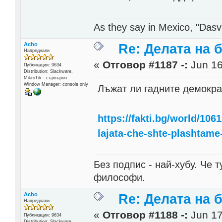
As they say in Mexico, "Dasvi
Acho
Re: Делата на 
Напреднали
«
Отговор #1187 -:
Jun 16
Публикации: 9634
Distribution: Slackware,
MikroTik - сървърно
Window Manager: console only
Лъжат ли гадните демокра
https://fakti.bg/world/10
lajata-che-shte-plashtame
Без подпис - най-хубу. Че 
философи.
Acho
Re: Делата на 
Напреднали
«
Отговор #1188 -:
Jun 17
Публикации: 9634
Distribution: Slackware,