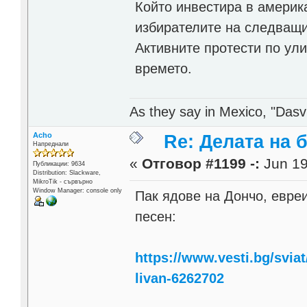
Който инвестира в америк
избирателите на следващит
Активните протести по ули
времето.
As they say in Mexico, "Dasvi
Acho
Re: Делата на 
Напреднали
«
Отговор #1199 -:
Jun 19
Публикации: 9634
Distribution: Slackware,
MikroTik - сървърно
Window Manager: console only
Пак ядове на Дончо, евреи
песен:
https://www.vesti.bg/sviat
livan-6262702