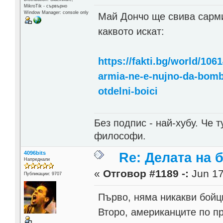
MikroTik - сървърно
Window Manager: console only
Май Дончо ще свива сармит
каквото искат:
https://fakti.bg/world/106
armia-ne-e-nujno-da-bombar
otdelni-boici
Без подпис - най-хубу. Че 
философи.
4096bits
Re: Делата на 
Напреднали
«
Отговор #1189 -:
Jun 17
Публикации: 9707
Първо, няма никакви бойци
Второ, американците по п