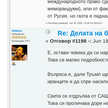
международното право сде
меморандуми), или от факт
от Русия, но газта е падн
«
Последна редакция: Jun 18, 2026, 19:28 от Nik123
»
4096bits
Re: Делата на 
Напреднали
«
Отговор #1198 -:
Jun 18
Публикации: 9707
Е, остави човека да си нар
Това са малко подробност
Въпроса е, дали Тръмп ще
иранците и да спре насили
Света се отдръпва от САЩ 
Това си проличава дори на