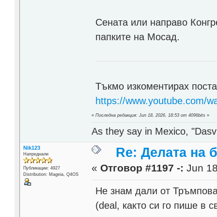
Сената или направо Конгр
папките на Мосад.
Тъкмо изкоментирах поста 
https://www.youtube.com
«
Последна редакция: Jun 18, 2026, 18:53 от 4096bits
»
As they say in Mexico, "Dasvi
Nik123
Re: Делата на 
Напреднали
«
Отговор #1197 -:
Jun 18
Публикации: 4927
Distribution: Mageia, Q4OS
Не знам дали от Тръмпова
(deal, както си го пише в 