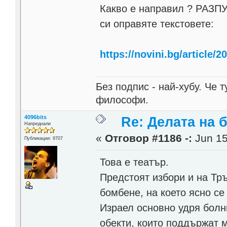
Какво е направил ? РАЗПУС
си оправяте текстовете:
https://novini.bg/article
Без подпис - най-хубу. Че 
философи.
4096bits
Re: Делата на 
Напреднали
«
Отговор #1186 -:
Jun 15
Публикации: 9707
Това е театър.
Предстоят избори и на Тр
бомбене, на което ясно се
Израел основно удря болн
обекти, които поддържат 