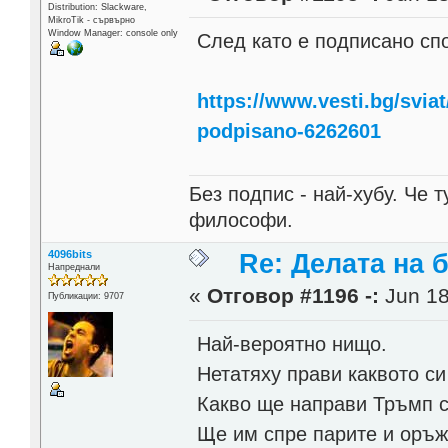
Distribution: Slackware,
MikroTik - сървърно
Window Manager: console only
След като е подписано сп
https://www.vesti.bg/sviat
podpisano-6262601
Без подпис - най-хубу. Че 
философи.
4096bits
Re: Делата на 
Напреднали
«
Отговор #1196 -:
Jun 18
Публикации: 9707
Най-вероятно нищо.
Нетатяху прави каквото си 
Какво ще направи Тръмп 
Ще им спре парите и оръж