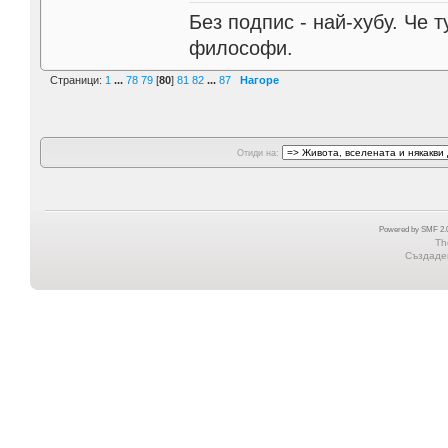
Без подпис - най-хубу. Че 
философи.
Страници:
1
...
78
79
[
80
]
81
82
...
87
Нагоре
Отиди на:
Powered by SMF 2.0
Th
Създаден