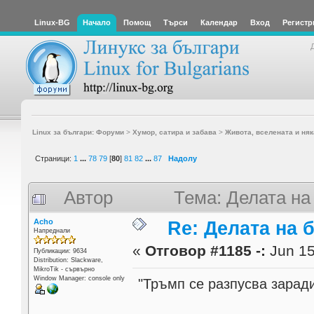
Linux-BG
Начало
Помощ
Търси
Календар
Вход
Регистр
Linux за българи: Форуми
>
Хумор, сатира и забава
>
Живота, вселената и няк
Страници:
1
...
78
79
[
80
]
81
82
...
87
Надолу
Автор
Тема: Делата на
Acho
Re: Делата на 
Напреднали
«
Отговор #1185 -:
Jun 15
Публикации: 9634
Distribution: Slackware,
MikroTik - сървърно
Window Manager: console only
"Тръмп се разпусва зарад