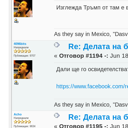
Изглежда Тръмп от там е в
As they say in Mexico, "Dasvi
4096bits
Re: Делата на 
Напреднали
«
Отговор #1194 -:
Jun 18
Публикации: 9707
Дали ще го освидетелств
https://www.facebook.com/
As they say in Mexico, "Dasvi
Acho
Re: Делата на 
Напреднали
«
Отговор #1195 -:
Jun 18
Публикации: 9634