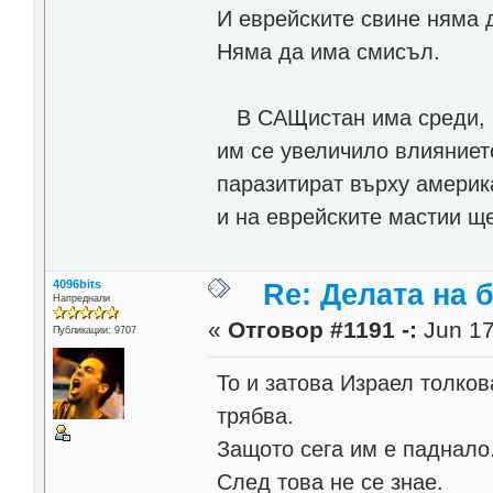
И еврейските свине няма 
Няма да има смисъл.
В САЩистан има среди, ко
им се увеличило влияниет
паразитират върху америка
и на еврейските мастии щ
4096bits
Re: Делата на 
Напреднали
«
Отговор #1191 -:
Jun 17
Публикации: 9707
То и затова Израел толков
трябва.
Защото сега им е паднало
След това не се знае.