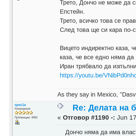
Трето, Дончо не може да 
Епстейн.
Трето, всичко това се пра
След това ще си кара по-с
Вицето индиректно каза, ч
каза, че все едно няма да
Иран трябвало да изпълни
https://youtu.be/VNibPd0n
As they say in Mexico, "Dasvi
spec1a
Re: Делата на 
Напреднали
«
Отговор #1190 -:
Jun 17
Публикации: 6982
Дончо няма да има власт 