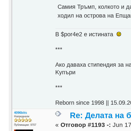
Самия Тръмп, колкото и да
ходил на острова на Епщай
В $por4e2 e истината
***
Aко даваха стипендия за н
Kупъри
***
Reborn since 1998 || 15.09.2
4096bits
Re: Делата на 
Напреднали
«
Отговор #1193 -:
Jun 17
Публикации: 9707