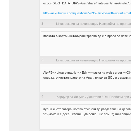
export XDG_DATA_DIRS=/usr/share/mate:/usr/share/mate:/usr/l
http://askubuntu.com/questions/763597/x2go-with-ubuntu-mate-
2
Linux секция за начинаещи
/
Настройка на програ
папката в която инсталираш трябва да е с права за четене
3
Linux секция за начинаещи
/
Настройка на програ
Alt+F2=> gksu synaptic => Edit => чавка на web server =>O
след като инсталирането на Апач, някакъв SQL и секакви
4
Хардуер за Линукс
/
Десктопи
/
Re: Проблем при 
пусни инсталатора. когато стигнеш до разделяне на дялов
"/" (може и с десен клавиш да беше - не помня) виж опции