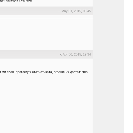
 ще погледна cPanel-а
-: May 01, 2015, 08:45
-: Apr 30, 2015, 19:34
 ми план. прегледах статистиката, ограничих достатъчно