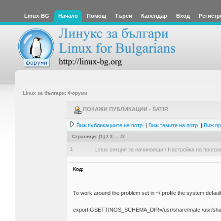
Linux-BG
Начало
Помощ
Търси
Календар
Вход
Регистр
Linux за българи: Форуми
ПОКАЖИ ПУБЛИКАЦИИ - SATIR
Виж публикациите на потр.
|
Виж темите на потр.
|
Виж пр
Страници: [
1
]
2
3
...
72
1
Linux секция за начинаещи
/
Настройка на прогр
Код:
To work around the problem set in ~/.profile the system 
export GSETTINGS_SCHEMA_DIR=/usr/share/mate:/usr/share/ma