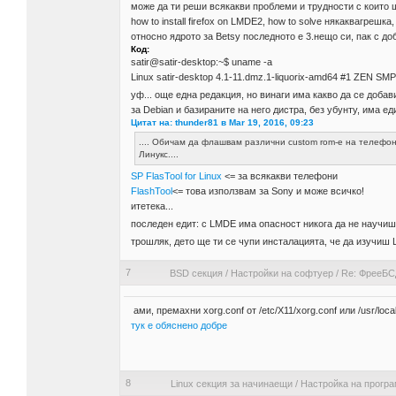
може да ти реши всякакви проблеми и трудности с които 
how to install firefox on LMDE2, how to solve някаквагрешка,
относно ядрото за Betsy последното е 3.нещо си, пак с д
Код:
satir@satir-desktop:~$ uname -a
Linux satir-desktop 4.1-11.dmz.1-liquorix-amd64 #1 ZEN S
уф... още една редакция, но винаги има какво да се доба
за Debian и базираните на него дистра, без убунту, има е
Цитат на: thunder81 в Mar 19, 2016, 09:23
.... Обичам да флашвам различни custom rom-е на телефон
Линукс....
SP FlasTool for Linux
<= за всякакви телефони
FlashTool
<= това използвам за Sony и може всичко!
итетека...
последен едит: с LMDE има опасност никога да не научиш 
трошляк, дето ще ти се чупи инсталацията, че да изучиш 
7
BSD секция
/
Настройки на софтуер
/
Re: ФрееБС
ами, премахни xorg.conf от /etc/X11/xorg.conf или /usr/lo
тук е обяснено добре
8
Linux секция за начинаещи
/
Настройка на прогр