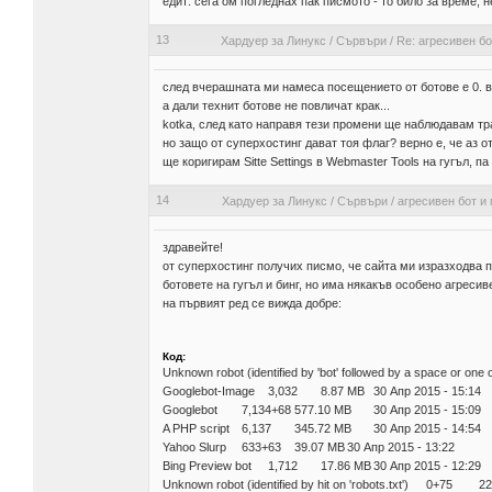
едит: сега ом погледнах пак писмото - то било за време, 
13
Хардуер за Линукс
/
Сървъри
/
Re: агресивен б
след вчерашната ми намеса посещението от ботове е 0. ве
а дали технит ботове не повличат крак...
kotka, след като направя тези промени ще наблюдавам тр
но защо от суперхостинг дават тоя флаг? верно е, че аз от
ще коригирам Sitte Settings в Webmaster Tools на гугъл, па
14
Хардуер за Линукс
/
Сървъри
/
агресивен бот и
здравейте!
от суперхостинг получих писмо, че сайта ми изразходва 
ботовете на гугъл и бинг, но има някакъв особено агресиве
на първият ред се вижда добре:
Код:
Unknown robot (identified by 'bot' followed by a space or one of
Googlebot-Image
3,032
8.87 MB
30 Апр 2015 - 15:14
Googlebot
7,134+68
577.10 MB
30 Апр 2015 - 15:09
A PHP script
6,137
345.72 MB
30 Апр 2015 - 14:54
Yahoo Slurp
633+63
39.07 MB
30 Апр 2015 - 13:22
Bing Preview bot
1,712
17.86 MB
30 Апр 2015 - 12:29
Unknown robot (identified by hit on 'robots.txt')
0+75
22