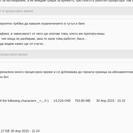
не за натоварване, а не виждам графа за времето, през което е работил процесора. пак
от и процесорно време
роятно трябва да намаля ограничениято в гугъл и бинг.
афика. в зависимост от него ще опитам това, което ми препоръчваш.
 тия неща не разбирам, ама те нали това работят, баси...
 да видим какво ще се случи...
 процесорно време
прекалено много процесорно време и се доближава до горната граница на абонаментния
н бот.
 the following characters _+:,.;/\-)
14,216+348
763.80 MB
30 Апр 2015 - 15:15
.27 KB
30 Апр 2015 - 11:24