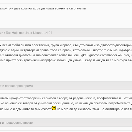
а който и да е компютър за да имам всичките си отметки.
ми
/
Re: Help me Linux Ubuntu 14.04
inux всеки файл си има собственик, група и права, същото важи и за дяловете/директор
джър с администраторски права. това се прави, като сложиш шорткът към мениджъра н
 F2 отваряш диалога на run command в гойто пишеш : gksu gnome-commander =>Enter, 
min в приятелски графичен интерфейс мoжеш да укажеш къде и как да ти се монтира въ
от и процесорно време
. имам нужда от отговорен и сериозен съпорт, от редовен бекъп, профилактика и... от 
, че основно се товари от уникални посещения. е, не искам да отказвам потребителите 
 не мине и админите го лимитират
не мога ли да си карам така... с лимитиране чат 
от и процесорно време