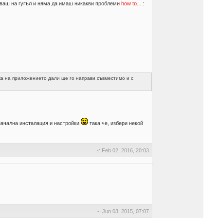
аваш на гугъл и няма да имаш никакви проблеми
how to...
:
ка на приложението дали ще го направи съвместимо и с
оначална инсталация и настройки
така че, избери некой
-: Feb 02, 2016, 20:03
-: Jun 03, 2015, 07:07