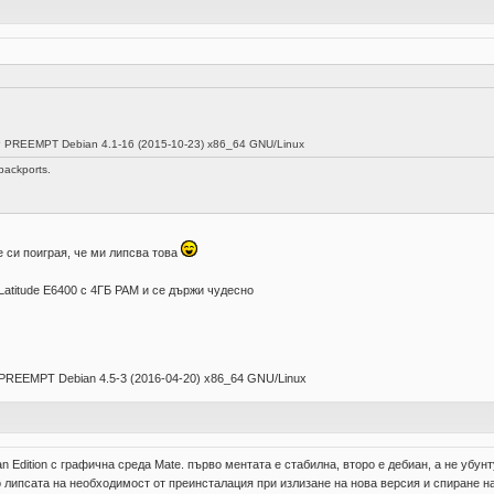
SMP PREEMPT Debian 4.1-16 (2015-10-23) x86_64 GNU/Linux
backports.
 си поиграя, че ми липсва това
Latitude E6400 с 4ГБ РАМ и се държи чудесно
P PREEMPT Debian 4.5-3 (2016-04-20) x86_64 GNU/Linux
an Edition с графична среда Mate. първо ментата е стабилна, второ е дебиан, а не уб
о липсата на необходимост от преинсталация при излизане на нова версия и спиране на 