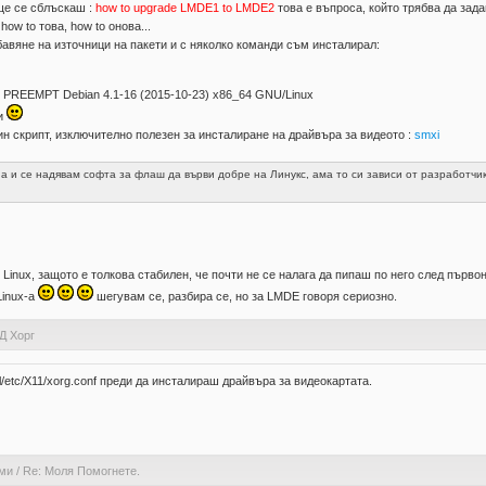
ще се сблъскаш :
how to upgrade LMDE1 to LMDE2
това е въпроса, който трябва да зад
 how to това, how to онова...
обавяне на източници на пакети и с няколко команди съм инсталирал:
MP PREEMPT Debian 4.1-16 (2015-10-23) x86_64 GNU/Linux
ви
дин скрипт, изключително полезен за инсталиране на драйвъра за видеото :
smxi
а и се надявам софта за флаш да върви добре на Линукс, ама то си зависи от разработчи
Linux, защото е толкова стабилен, че почти не се налага да пипаш по него след първ
Linux-a
шегувам се, разбира се, но за LMDE говоря сериозно.
Д Хорг
cal/etc/X11/xorg.conf преди да инсталираш драйвъра за видеокартата.
ами
/
Re: Моля Помогнете.