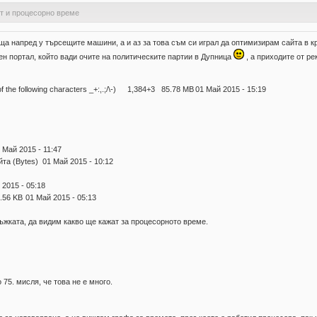
от и процесорно време
аща напред у търсещите машини, а и аз за това съм си играл да оптимизирам сайта в 
ен портал, който вади очите на политическите партии в Дупница
, а приходите от р
 the following characters _+:,.;/\-)
1,384+3
85.78 MB
01 Май 2015 - 15:19
 Май 2015 - 11:47
йта (Bytes)
01 Май 2015 - 10:12
 2015 - 05:18
.56 KB
01 Май 2015 - 05:13
ръжката, да видим какво ще кажат за процесорното време.
75. мисля, че това не е много.