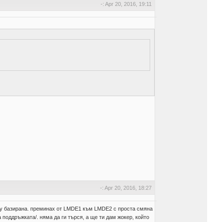
-: Apr 20, 2016, 19:11
-: Apr 20, 2016, 18:27
унту базирана. преминах от LMDE1 към LMDE2 с проста смяна
поддръжката/. няма да ги търся, а ще ти дам жокер, който