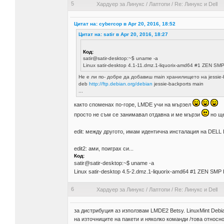
5
Хардуер за Линукс
/
Лаптопи
/
Re: Линукс и Dell
Цитат на: cybercop в Apr 20, 2016, 18:52
Цитат на: satir в Apr 20, 2016, 18:27
Код:
satir@satir-desktop:~$ uname -a
Linux satir-desktop 4.1-11.dmz.1-liquorix-amd64 #1 ZEN 
Не е ли по- добре да добавиш main хранилището на jessie-
deb
http://ftp.debian.org/debian
jessie-backports main
...
както споменах по-горе, LMDE учи на мързел
просто не съм се занимавал отдавна и ме мързи
но ще
edit: между другото, имам идентична инсталация на DELL 
edit2: ами, поиграх си...
Код:
satir@satir-desktop:~$ uname -a
Linux satir-desktop 4.5-2.dmz.1-liquorix-amd64 #1 ZEN SM
6
Хардуер за Линукс
/
Лаптопи
/
Re: Линукс и Dell
за дистрибуция аз използвам LMDE2 Betsy. LinuxMint Debi
на източниците на пакети и няколко команди /това относн