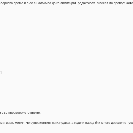
сорното време и е се е наложило да го лимитират. редактирах .htacces по препоръките 
]
ва със процесорното време.
имитиран. мисля, че суперхостинг ни изнудват, а години наред бях много доволен от у