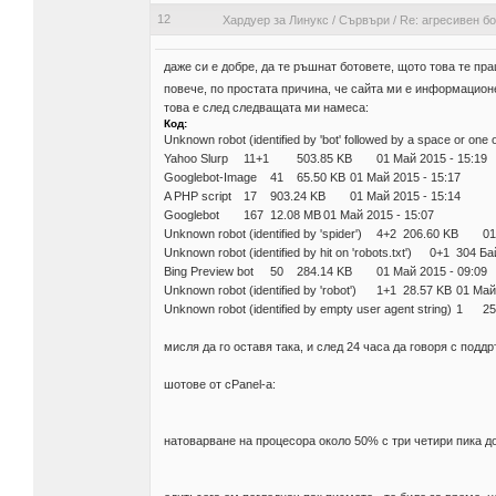
12
Хардуер за Линукс
/
Сървъри
/
Re: агресивен б
даже си е добре, да те ръшнат ботовете, щото това те пр
повече, по простата причина, че сайта ми е информацион
това е след следващата ми намеса:
Код:
Unknown robot (identified by 'bot' followed by a space or one of
Yahoo Slurp
11+1
503.85 KB
01 Май 2015 - 15:19
Googlebot-Image
41
65.50 KB
01 Май 2015 - 15:17
A PHP script
17
903.24 KB
01 Май 2015 - 15:14
Googlebot
167
12.08 MB
01 Май 2015 - 15:07
Unknown robot (identified by 'spider')
4+2
206.60 KB
01
Unknown robot (identified by hit on 'robots.txt')
0+1
304 Ба
Bing Preview bot
50
284.14 KB
01 Май 2015 - 09:09
Unknown robot (identified by 'robot')
1+1
28.57 KB
01 Май
Unknown robot (identified by empty user agent string)
1
25
мисля да го оставя така, и след 24 часа да говоря с подд
шотове от cPanel-a:
натоварване на процесора около 50% с три четири пика до 