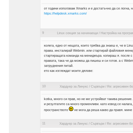
от години използвам Xmarks и е достатъчно да се логна, н
https://helpdesk.xmarks.com/
9
Linux секция за начинаещи
/
Настройка на програ
колега, едно от нещата, които трябва да знаеш е, че в L
права. инсталирай Webmin. или стартирай файловия мени
стартиращата команда на мениджъра. копираш я. после с
правата, така че да можеш да пишеш и си готов. а с Web
затруднения питай.
ето как изглеждат моите дялове:
10
Хардуер за Линукс
/
Сървъри
/
Re: агресивен б
kotka, много си прав, но не ме устройват такива решение
и резултатите са много променливи. като извод се налага
пространството
не мога да реша какво да правя. мине
11
Хардуер за Линукс
/
Сървъри
/
Re: агресивен б