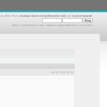
шла,
Гост
. Моля,
въведи своето потребителско име
или
се регистрирай
.
Влез с потребителско име, парола и продължителност на сесията
-: Jul 15, 2016, 20:20