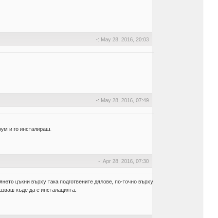
-: May 28, 2016, 20:03
-: May 28, 2016, 07:49
рум и го инсталираш.
-: Apr 28, 2016, 07:30
лянето цъкни върху така подготвените дялове, по-точно върху
казваш къде да е инсталацията.