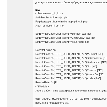
допреди 4 часа всичко беше добре, но пак е вдигнал проце
Код:
<IfModule mod_fcgid.c>
AddHandler fcgid-script .php
FcgidWrapper /home/myhome/php5.fcgi .php
# bot restriction from me:
SetEnvIfNoCase User-Agent "^Surfbot" bad_bot
SetEnvIfNoCase User-Agent "^ChinaClaw" bad_bot
SetEnvIfNoCase User-Agent "^Zeus" bad_bot
RewriteEngine on
RewriteCond %{HTTP_USER_AGENT} ^(.*)MJ12bot [NC]
RewriteCond %{HTTP_USER_AGENT} ^(.*)SolomonoBot [NC
RewriteCond %{HTTP_USER_AGENT} ^(.*)Baiduspider [NC]
RewriteCond %{HTTP_USER_AGENT} ^(.*)Yeti [NC]
RewriteCond %{HTTP_USER_AGENT} ^(.*)Ezooms [NC]
RewriteCond %{HTTP_USER_AGENT} ^(.*)AhrefsBot [NC]
RewriteCond %{HTTP_USER_AGENT} ^(.*)exabot [NC]
RewriteRule .* - [F]
</IfModule>
засега работи и не дава грешка. ще следя, какво се случ
едит: значи... малко щом е тръгнал над 50% и веднага е л
промяна в поведението им.