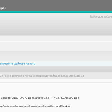
ирай
Добре дошъл/до
икачените файлове на потр
ами
/
Re: Проблем с логване след надстройка до Linux Mint Mate 18
default value for XDG_DATA_DIRS and to GSETTINGS_SCHEMA_DIR.
te:/usr/local/share/:/usr/share/:/var/lib/snapd/desktop