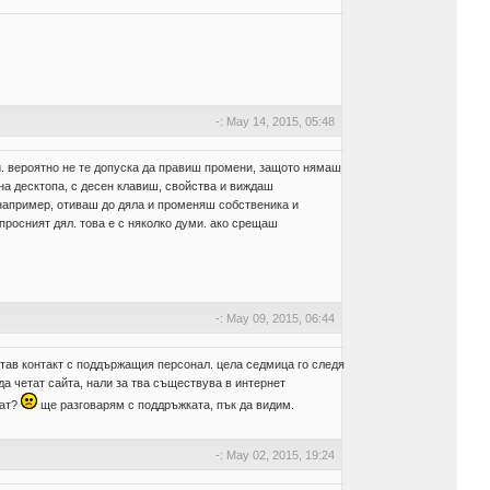
-: May 14, 2015, 05:48
ии. вероятно не те допуска да правиш промени, защото нямаш
а десктопа, с десен клавиш, свойства и виждаш
например, отиваш до дяла и променяш собственика и
просният дял. това е с няколко думи. ако срещаш
-: May 09, 2015, 06:44
читав контакт с поддържащия персонал. цела седмица го следя
да четат сайта, нали за тва съществува в интернет
пат?
ще разговарям с поддръжката, пък да видим.
-: May 02, 2015, 19:24