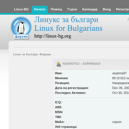
Linux-BG
Начало
Помощ
Търси
Календар
Вход
Регистр
Linux за българи: Форуми
НАКРАТКО - ASPIRINA97
Име:
aspirina97
Мнения:
80 (0.012 н
Позиция:
Напреднал
Дата на регистрация:
Dec 06, 200
Последно Активен:
Oct 30, 201
ICQ:
AIM:
MSN:
YIM:
Мейл:
скрит
Уеб страница: