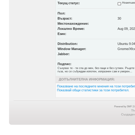
Текущ статус:
Неактиве
Пол:
Възраст:
30
Местонахождение:
Локално Време:
Aug 09, 202
Език:
Distribution:
Ubuntu 9.04
Window Manager:
Gnome/Xfc
Jabber:
Подпис:
Сънувах те - ти спа до мен, без гащи и без сутиен. Ръцете 
гъза, но се събуждам изпотен, изпразнен сам и уморен...
ДОПЪЛНИТЕЛНА ИНФОРМАЦИЯ:
Показване на последните мнения на този потребит
Показвай общи статистики за този потребител.
Powered by SMF 2.0
Th
Създадена