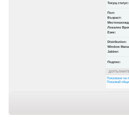
Текущ статус:
Пол:
Възраст:
Местонахожд
Локално Вре
Език:
Distribution:
Window Mana
Jabber:
Подпис:
ДОПЪЛНИТЕ
Показване на п
Показвай общи 