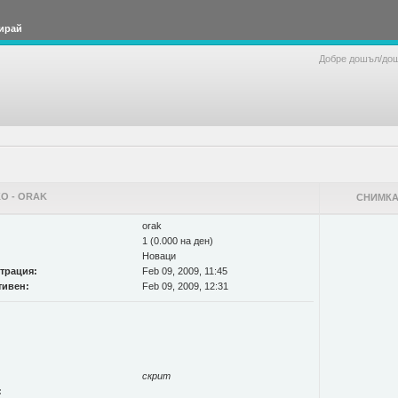
ирай
Добре дошъл/до
О - ORAK
СНИМКА
orak
1 (0.000 на ден)
Новаци
страция:
Feb 09, 2009, 11:45
тивен:
Feb 09, 2009, 12:31
скрит
: