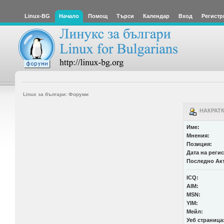
Linux-BG
Начало
Помощ
Търси
Календар
Вход
Регистр
Linux за българи: Форуми
НАКРАТК
Име:
Мнения:
Позиция:
Дата на реги
Последно Ак
ICQ:
AIM:
MSN:
YIM:
Мейл:
Уеб страница