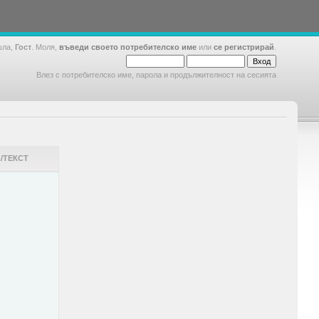
шла,
Гост
. Моля,
въведи своето потребителско име
или
се регистрирай
.
Влез с потребителско име, парола и продължителност на сесията
/ТЕКСТ