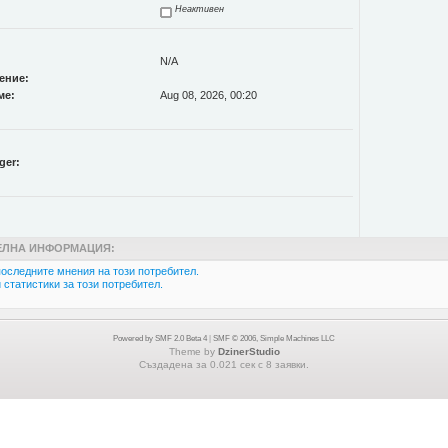
Неактивен
N/A
ение:
ме:
Aug 08, 2026, 00:20
ger:
ЛНА ИНФОРМАЦИЯ:
оследните мнения на този потребител.
статистики за този потребител.
Powered by SMF 2.0 Beta 4
|
SMF © 2006, Simple Machines LLC
Theme by
DzinerStudio
Създадена за 0.021 сек с 8 заявки.