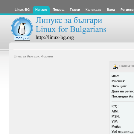
Linux-BG
Начало
Помощ
Търси
Календар
Вход
Регистр
Linux за българи: Форуми
НАКРАТКО
Име:
Мнения:
Позиция:
Дата на реги
Последно Ак
ICQ:
AIM:
MSN:
YIM:
Мейл:
Уеб страница