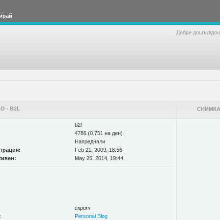
ирай
Добре дошъл/до
 - B2L
СНИМКА
b2l
4786 (0.751 на ден)
Напреднали
страция:
Feb 21, 2009, 18:56
тивен:
May 25, 2014, 19:44
скрит
:
Personal Blog