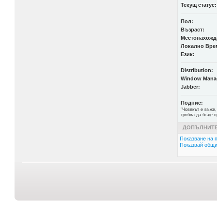
Текущ статус:
Пол:
Възраст:
Местонахожд
Локално Вре
Език:
Distribution:
Window Mana
Jabber:
Подпис:
"Човекът е въже,
трябва да бъде п
ДОПЪЛНИТЕ
Показване на п
Показвай общи 