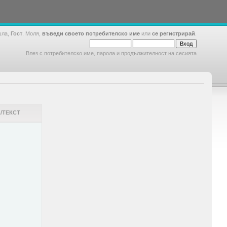
шла,
Гост
. Моля,
въведи своето потребителско име
или
се регистрирай
.
Влез с потребителско име, парола и продължителност на сесията
/ТЕКСТ