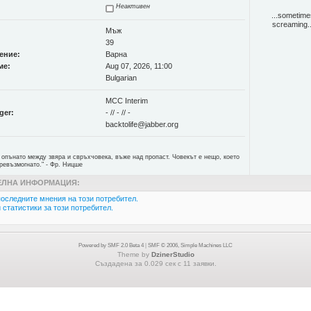
Неактивен
...sometimes
screaming..
Мъж
39
ение:
Варна
ме:
Aug 07, 2026, 11:00
Bulgarian
MCC Interim
ger:
- // - // -
backtolife@jabber.org
 опънато между звяра и свръхчовека, въже над пропаст. Човекът е нещо, което
ревъзмогнато." - Фр. Ницше
ЛНА ИНФОРМАЦИЯ:
оследните мнения на този потребител.
статистики за този потребител.
Powered by SMF 2.0 Beta 4
|
SMF © 2006, Simple Machines LLC
Theme by
DzinerStudio
Създадена за 0.029 сек с 11 заявки.