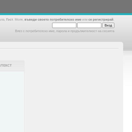
шла,
Гост
. Моля,
въведи своето потребителско име
или
се регистрирай
.
Влез с потребителско име, парола и продължителност на сесията
/ТЕКСТ