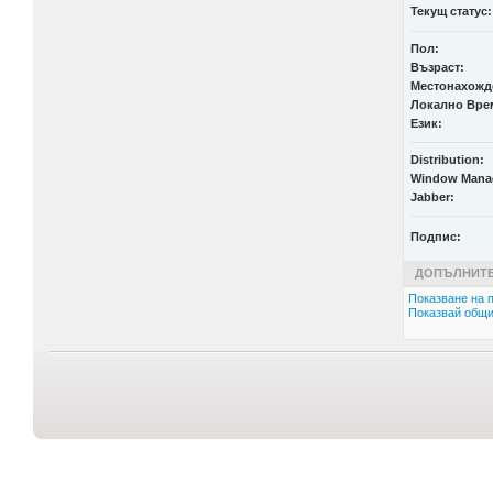
Текущ статус:
Пол:
Възраст:
Местонахожд
Локално Вре
Език:
Distribution:
Window Mana
Jabber:
Подпис:
ДОПЪЛНИТЕ
Показване на п
Показвай общи 