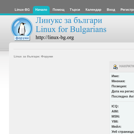
Linux-BG
Начало
Помощ
Търси
Календар
Вход
Регистр
Linux за българи: Форуми
НАКРАТК
Име:
Мнения:
Позиция:
Дата на реги
Последно Ак
ICQ:
AIM:
MSN:
YIM:
Мейл:
Уеб страница