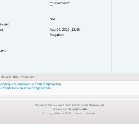
Неактивен
N/A
ение:
ме:
Aug 08, 2026, 12:46
Bulgarian
ger:
ЛНА ИНФОРМАЦИЯ:
оследните мнения на този потребител.
статистики за този потребител.
Powered by SMF 2.0 Beta 4
|
SMF © 2006, Simple Machines LLC
Theme by
DzinerStudio
Създадена за 0.028 сек с 8 заявки.