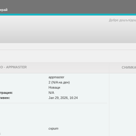
ирай
Добре дошъл/до
О - APPMASTER
СНИМКА
appmaster
2 (N/A на ден)
Новаци
страция:
N/A
тивен:
Jan 29, 2026, 16:24
скрит
: