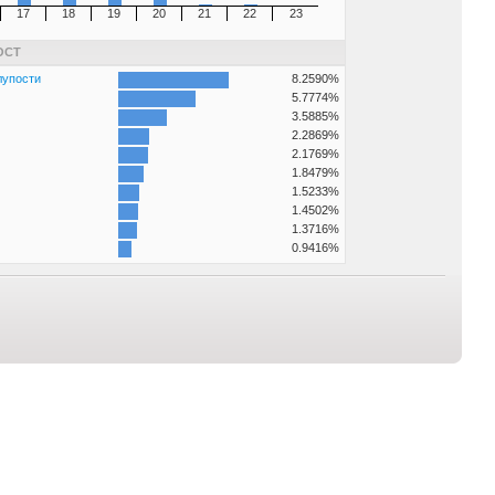
17
18
19
20
21
22
23
ОСТ
лупости
8.2590%
5.7774%
3.5885%
2.2869%
2.1769%
1.8479%
1.5233%
1.4502%
1.3716%
0.9416%