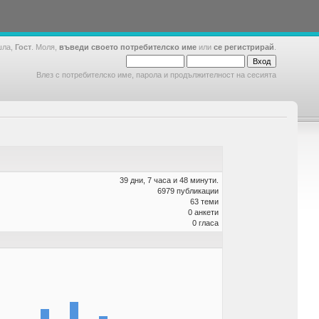
шла,
Гост
. Моля,
въведи своето потребителско име
или
се регистрирай
.
Влез с потребителско име, парола и продължителност на сесията
39 дни, 7 часа и 48 минути.
6979 публикации
63 теми
0 анкети
0 гласа