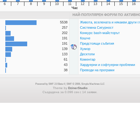
6
7
8
9
10
11
12
13
14
15
16
Час
НАЙ-ПОПУЛЯРЕН ФОРУМ ПО АКТИВН
5538
Живота, вселената и някакви други г
257
Системна Сигурност
202
Конкурс bash-майсторът
191
Кошче
191
Предстоящи събития
139
Хумор
133
Десктопи
61
Коментар
43
Хардуерни и софтуерни проблеми
38
Преводи на програми
Powered by SMF 2.0 Beta 4
|
SMF © 2006, Simple Machines LLC
Theme by
DzinerStudio
Създадена за 0.096 сек с 14 заявки.