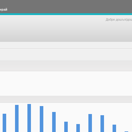
ирай
Добре дошъл/до