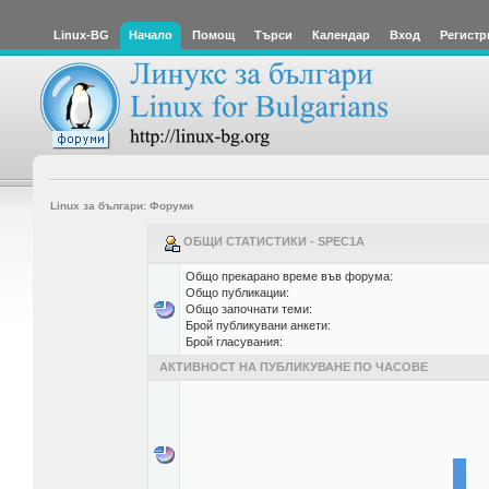
Linux-BG
Начало
Помощ
Търси
Календар
Вход
Регистр
Linux за българи: Форуми
ОБЩИ СТАТИСТИКИ - SPEC1A
Общо прекарано време във форума:
Общо публикации:
Общо започнати теми:
Брой публикувани анкети:
Брой гласувания:
АКТИВНОСТ НА ПУБЛИКУВАНЕ ПО ЧАСОВЕ