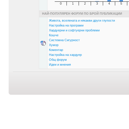
0
1
2
3
4
5
НАЙ-ПОПУЛЯРЕН ФОРУМ ПО БРОЙ ПУБЛИКАЦИИ
Живота, вселената и някакви други глупости
Настройка на програми
Хардуерни и софтуерни проблеми
Кошче
Системна Сигурност
Хумор
Коментар
Настройка на хардуер
Общ форум
Идеи и мнения