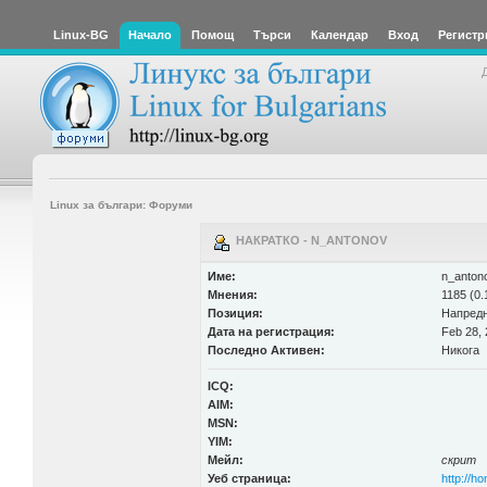
Linux-BG
Начало
Помощ
Търси
Календар
Вход
Регистр
Linux за българи: Форуми
НАКРАТКО - N_ANTONOV
Име:
n_anton
Мнения:
1185 (0.
Позиция:
Напред
Дата на регистрация:
Feb 28, 
Последно Активен:
Никога
ICQ:
AIM:
MSN:
YIM:
Мейл:
скрит
Уеб страница:
http://h