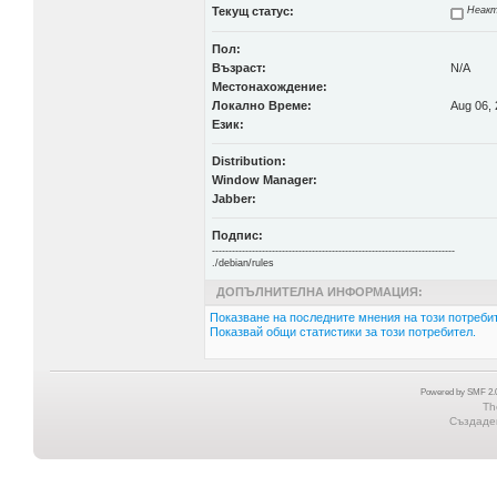
Текущ статус:
Неакт
Пол:
Възраст:
N/A
Местонахождение:
Локално Време:
Aug 06, 
Език:
Distribution:
Window Manager:
Jabber:
Подпис:
-------------------------------------------------------------------------
./debian/rules
ДОПЪЛНИТЕЛНА ИНФОРМАЦИЯ:
Показване на последните мнения на този потребит
Показвай общи статистики за този потребител.
Powered by SMF 2.0
Th
Създаден