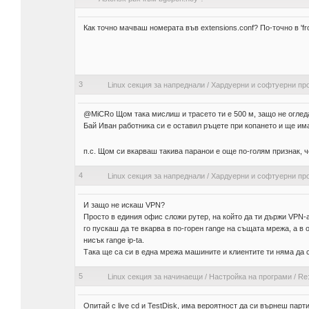
Как точно мачваш номерата във extensions.conf? По-точно в 'from
3
Linux секция за напреднали
/
Хардуерни и софтуерни пр
@MiCRo Щом така мислиш и трасето ти е 500 м, защо не оглед
Бай Иван работника си е оставил ръцете при копането и ще им
п.с. Щом си вкарваш такива паранои е още по-голям признак, 
4
Linux секция за напреднали
/
Хардуерни и софтуерни пр
И защо не искаш VPN?
Просто в единия офис сложи рутер, на който да ти държи VPN-
го пускаш да те вкарва в по-горен range на същата мрежа, а в 
нисък range ip-ta.
Така ще са си в една мрежа машините и клиентите ти няма да 
5
Linux секция за начинаещи
/
Настройка на програми
/
Re:
Опитай с live cd и TestDisk, има вероятност да си върнеш парт