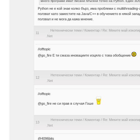
много програми имат писани плъгини точно на Python. Един 3DS
Python не е кой знае колко бърз, има проблеми с multithreading
ползват като заместите на Java/C++ в обучението в някой запа
ползвал и не мога да кажа мнение.
Нетехнически теми
/
Коментар
/
Re: Меките май изкопир
11
.Net
//offtopic
@go_fire Е ти смаза иновациите изцяло с това обобщение
Нетехнически теми
/
Коментар
/
Re: Меките май изкопир
12
.Net
//offtopic
@go_fire не си прав в случая Гоше
Нетехнически теми
/
Коментар
/
Re: Меките май изкопир
13
.Net
@4096bits