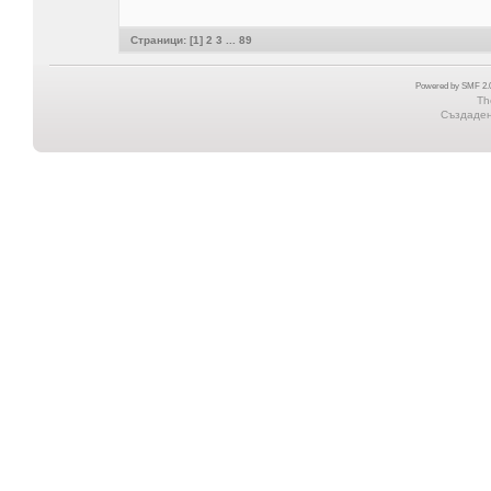
Страници: [
1
]
2
3
...
89
Powered by SMF 2.0
Th
Създадена