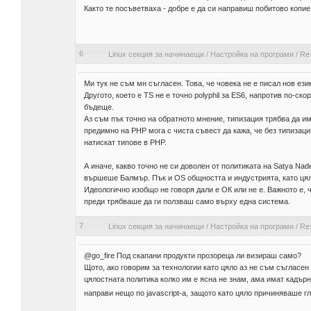
Както те посъветваха - добре е да си направиш побитово копие
6
Linux секция за начинаещи
/
Настройка на програми
/
Re:
Ми тук не съм мн съгласен. Това, че човека не е писал нов ези
Другото, което е TS не е точно polyphil за ES6, напротив по-ско
бъдеще.
Аз съм пък точно на обратното мнение, типизация трябва да им
предимно на PHP мога с чиста съвест да кажа, че без типизация
натискат типове в PHP.
А иначе, какво точно не си доволен от политиката на Satya Nad
вършеше Балмър. Пък и OS общността и индустрията, като ця
Идеологично изобщо не говоря дали е ОК или не е. Важното е,
преди трябваше да ги ползваш само върху една система.
7
Linux секция за начинаещи
/
Настройка на програми
/
Re:
@go_fire Под скапани продукти прозореца ли визираш само?
Щото, ако говорим за технологии като цяло аз не съм съгласен 
цялостната политика колко им е ясна не знам, ама имат кадърни
направи нещо по javascript-a, защото като цяло причиняваше 