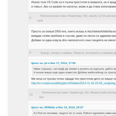
Иначе този VS Code си е пълна простотия в момента, не е краден,
и това е. Ако се развие по-нататък, може и да стане използваем
Нетехнически теми
/
Коментар
/
Re: ubuntu 12.04 или вси
8
style
Просто си опиши DNS-ите, които искаш в /etc/network/interfaces 
виждам голям проблем в случая, даже по-лесно се администрир
Добави си една клауза dns-nameservers към секцията на някоя
9
Хумор, сатира и забава
/
Живота, вселената и някакви д
Цитат на: jet в Nov 17, 2014, 17:06
Няма страшно, системД ще поеме и ролята на кърнъла, дайте му
А иначе вчера още един известен Дебиан мейнтейнър си тръгна
Ми пича си тръгва точно заради тея простотии дето се пишат на
http://err.no/personal/blog/tech/Debian/2014-11-16-23-55_resigni
Нетехнически теми
/
Коментар
/
Re: Меките май изкопир
10
.Net
Цитат на: 4096bits в Nov 14, 2014, 20:27
Аз Perl не ползвам, защото не го зная. Python идилията няма ка