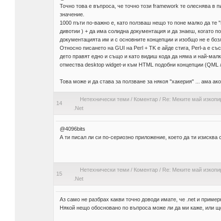
Точно това е въпроса, че точно този framework те олеснява в
значение.
1000 пъти по-важно е, като ползваш нещо то поне малко да те 
дивотии ) + да има солидна документация и да знаеш, когато п
документацията им и с основните концепции и изобщо не е боз
Относно писането на GUI на Perl + TK е айде стига, Perl-a е 
дето правят едно и също и като видиш кода да няма и най-малка
отмества desktop widget-и към HTML подобни концепции (QML 
Това може и да става за ползване за някоя "хакерия" ... ама а
Нетехнически теми
/
Коментар
/
Re: Меките май изкопир
14
.Net
@4096bits
А ти писал ли си по-сериозно приложение, което да ти изисква
Нетехнически теми
/
Коментар
/
Re: Меките май изкопир
15
.Net
Аз само не разбрах какви точно доводи имате, че .net и пример
Някой нещо обосновано по въпроса може ли да ми каже, или щот