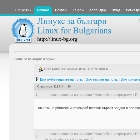
Linux-BG
Начало
Помощ
Търси
Календар
Вход
Регистр
Linux за българи: Форуми
ПОКАЖИ ПУБЛИКАЦИИ - BOROVAKA
Виж публикациите на потр.
|
Виж темите на потр.
|
Виж прикаче
Страници: [
1
]
2
3
...
89
1
Linux секция за начинаещи
/
Настройка на програми
/
Re
Ами точно photorec инсталирай testdisk вървят заедно в повеч
Linux секция за начинаещи
/
Настройка на програми
/
Re:
2
Asterisk pbx към bgopen.ney ?