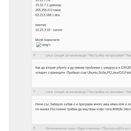
10.22.7.39
10.22.7.1 gateway
255.255.0.0 mask
62.213.168.1 dns
internet
10.23.3.33 - server
Моля помогнете
'>
6
Linux секция за начинаещи
/
Настройка на програми
/
Как
Как да изтрия убунту и да нямам проблеми с уиндоуса и GRUB?
отварят страниците. Пробвал съм Ubuntu,SuSe,PCLinuxOS,Fedor
7
Linux секция за начинаещи
/
Настройка на програми
/
Sa
Начи със Sabayon хубав е и програми много ама няма xine и xm
по-малка.Постоянно трябва да маутвам нтфс-тата #ntfsfix /de
8
Нетехнически теми
/
Идеи и мнения
/
Препоръчайте ми 