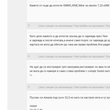
Кажете от къде да изтегля XMMS,XINE,Wine за ubuntu 7,10 и386
3
Linux секция за начинаещи
/
Настройка на програми
/
Su
Като цяло каквото и да изтегла тръгва да го зарежда през Yast
и зарежда и после изчезва,а иначе само kvpnc се зарежда до к
картата не мога да обесня що така ми прави проблем Ати раде
4
Linux секция за начинаещи
/
Настройка на програми
/
Su
Не щат да се инсталират rpm програми,инсталират се ама ги ня
не мога да го намеря и само става проблем с compiz fusion ка
'>
5
Linux секция за начинаещи
/
Настройка на програми
/
Sus
Пуснах си локала под сусе 10,3 но като си настроя нета и гу п
локал