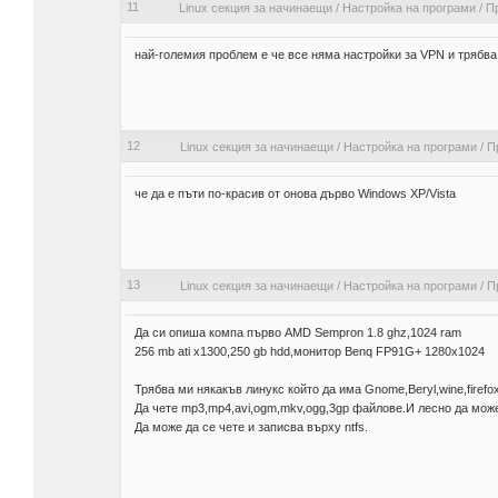
11
Linux секция за начинаещи
/
Настройка на програми
/
П
най-големия проблем е че все няма настройки за VPN и трябва
12
Linux секция за начинаещи
/
Настройка на програми
/
П
че да е пъти по-красив от онова дърво Windows XP/Vista
13
Linux секция за начинаещи
/
Настройка на програми
/
П
Да си опиша компа първо AMD Sempron 1.8 ghz,1024 ram
256 mb ati x1300,250 gb hdd,монитор Benq FP91G+ 1280х1024
Трябва ми някакъв линукс който да има Gnome,Beryl,wine,firefo
Да чете mp3,mp4,avi,ogm,mkv,ogg,3gp файлове.И лесно да може
Да може да се чете и записва върху ntfs.