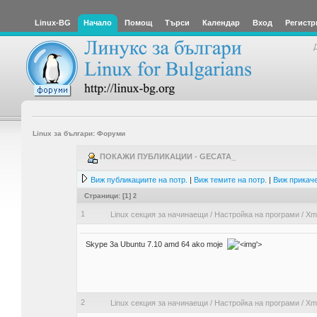
Linux-BG
Начало
Помощ
Търси
Календар
Вход
Регистр
Linux за българи: Форуми
ПОКАЖИ ПУБЛИКАЦИИ - GECATA_
Виж публикациите на потр.
|
Виж темите на потр.
|
Виж прикаче
Страници: [
1
]
2
1
Linux секция за начинаещи
/
Настройка на програми
/
Xmm
Skype 3a Ubuntu 7.10 amd 64 ako moje
'>
2
Linux секция за начинаещи
/
Настройка на програми
/
Xmm