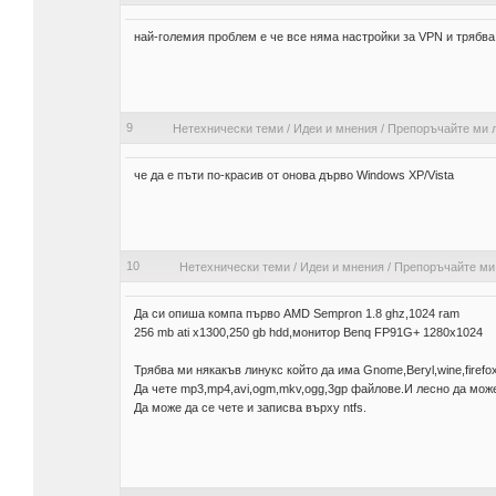
най-големия проблем е че все няма настройки за VPN и трябва
9
Нетехнически теми
/
Идеи и мнения
/
Препоръчайте ми 
че да е пъти по-красив от онова дърво Windows XP/Vista
10
Нетехнически теми
/
Идеи и мнения
/
Препоръчайте ми
Да си опиша компа първо AMD Sempron 1.8 ghz,1024 ram
256 mb ati x1300,250 gb hdd,монитор Benq FP91G+ 1280х1024
Трябва ми някакъв линукс който да има Gnome,Beryl,wine,firefo
Да чете mp3,mp4,avi,ogm,mkv,ogg,3gp файлове.И лесно да може
Да може да се чете и записва върху ntfs.