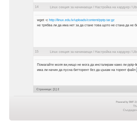
14
Linux секция за начинаещи
/
Настройка на хардуер
/
Ub
wget -c
http://linux.edu.lv/uploads/content/pptp.tar.gz
не трябва ли да има нет за да стане това щото не стана да не 
15
Linux секция за начинаещи
/
Настройка на хардуер
/
Ub
Помагайте моля ви,нищо не мога да инсталирам камо ли pptp-linu
има ли начин да пусна битторент без да цъкам на торент файл
Страници: [
1
]
2
Powered by SMF 2.0
Th
Създадена