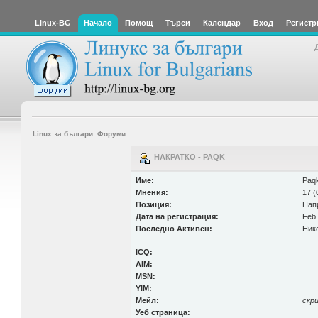
Linux-BG
Начало
Помощ
Търси
Календар
Вход
Регистр
Linux за българи: Форуми
НАКРАТКО - PAQK
Име:
Paq
Мнения:
17 (
Позиция:
Нап
Дата на регистрация:
Feb 
Последно Активен:
Ник
ICQ:
AIM:
MSN:
YIM:
Мейл:
скр
Уеб страница: