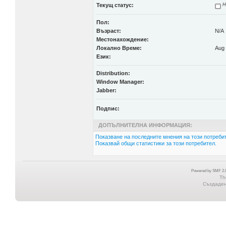
Текущ статус:
Н
Пол:
Възраст:
N/A
Местонахождение:
Локално Време:
Aug 
Език:
Distribution:
Window Manager:
Jabber:
Подпис:
ДОПЪЛНИТЕЛНА ИНФОРМАЦИЯ:
Показване на последните мнения на този потребит
Показвай общи статистики за този потребител.
Powered by SMF 2.0
Th
Създадена