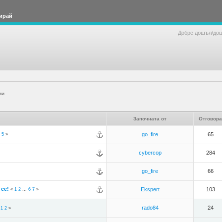
ирай
Добре дошъл/до
ми
Започната от
Отговора
go_fire
65
5
»
cybercop
284
go_fire
66
се!
Ekspert
103
«
1
2
...
6
7
»
rado84
24
«
1
2
»