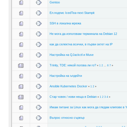
Gentoo
Ел.подпис IcedTea-next Stampit
SSH в локална мрежа
Не мога да използвам терминала на Debian 12
как да селектна всички, в първи октет на IP
Настройка на QJackctl и Muse
Trinity, TDE: някой ползва ли го?
«
1
2
...
6
7
»
Настройка на ъпдейти
Ansible Kubernetes Docker
«
1
2
»
Стар човек / нови неща в Debian
«
1
2
3
4
»
Имам питане за Linux как мога да гледам клипове в 
Въпрос относно сървър