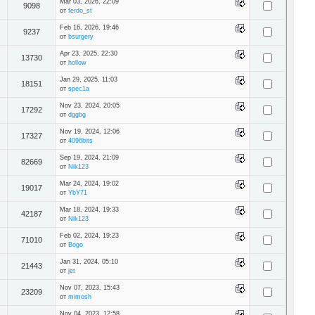
Mar 03, 2026, 22:09
9098
от
ferdo_st
Feb 16, 2026, 19:46
9237
от
bsurgery
Apr 23, 2025, 22:30
13730
от
hollow
Jan 29, 2025, 11:03
18151
от
spec1a
Nov 23, 2024, 20:05
17292
от
dggbg
Nov 19, 2024, 12:06
17327
от
4096bits
Sep 19, 2024, 21:09
82669
от
Nik123
Mar 24, 2024, 19:02
19017
от
YbY71
Mar 18, 2024, 19:33
42187
от
Nik123
Feb 02, 2024, 19:23
71010
от
Bogo
Jan 31, 2024, 05:10
21443
от
jet
Nov 07, 2023, 15:43
23209
от
mimosh
Nov 04, 2023, 12:58