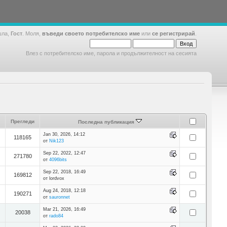
шла,
Гост
. Моля,
въведи своето потребителско име
или
се регистрирай
.
Влез с потребителско име, парола и продължителност на сесията
Прегледи
Последна публикация
Jan 30, 2026, 14:12
118165
от
Nik123
Sep 22, 2022, 12:47
271780
от
4096bits
Sep 22, 2018, 16:49
169812
от lordvox
Aug 24, 2018, 12:18
190271
от
sauronnet
Mar 21, 2026, 16:49
20038
от
rado84