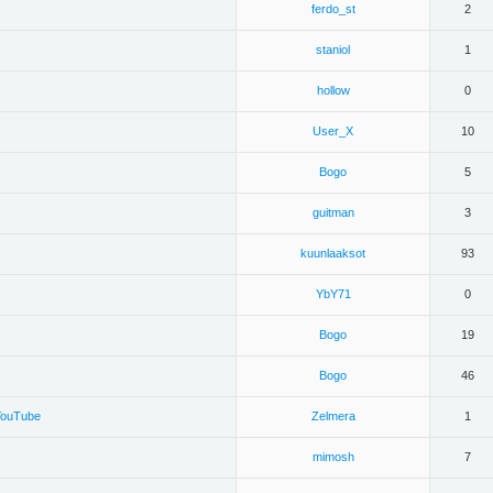
ferdo_st
2
staniol
1
hollow
0
User_X
10
Bogo
5
guitman
3
kuunlaaksot
93
YbY71
0
Bogo
19
Bogo
46
YouTube
Zelmera
1
mimosh
7