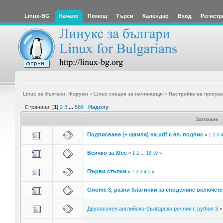
Linux-BG
Начало
Помощ
Търси
Календар
Вход
Регистр
Linux за българи: Форуми
>
Linux секция за начинаещи
>
Настройка на програ
Страници: [
1
]
2
3
...
886
Надолу
Заглавие
Подписване (+ щампа) на pdf с ел. подпис
«
1
2
3
4
Всичко за Xfce
«
1
2
...
18
19
»
Първи стъпки
«
1
2
3
4
5
»
Gnome 3, разни благинки за споделяне включете 
Двупосочен английско-български речник с python 3