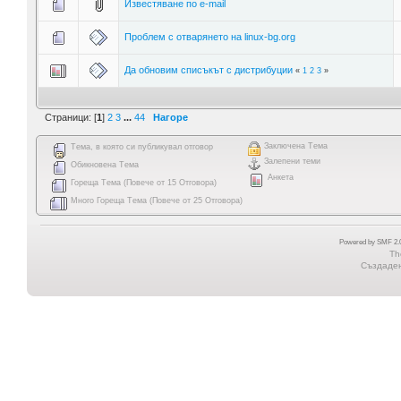
Известяване по e-mail
Проблем с отварянето на linux-bg.org
Да обновим списъкът с дистрибуции
«
1
2
3
»
Страници: [
1
]
2
3
...
44
Нагоре
Заключена Тема
Тема, в която си публикувал отговор
Залепени теми
Обикновена Тема
Анкета
Гореща Тема (Повече от 15 Отговора)
Много Гореща Тема (Повече от 25 Отговора)
Powered by SMF 2.0
Th
Създадена