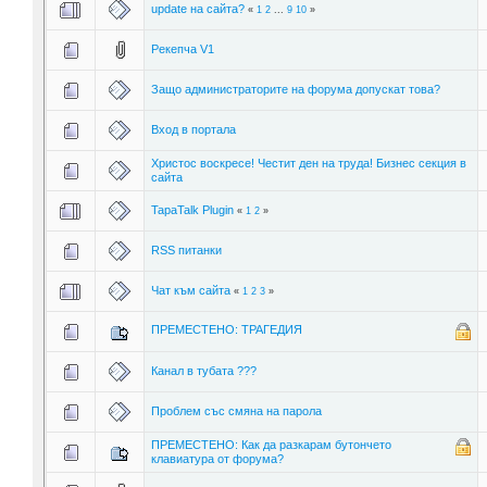
update на сайта?
«
1
2
...
9
10
»
Рекепча V1
Защо администраторите на форума допускат това?
Вход в портала
Христос воскресе! Честит ден на труда! Бизнес секция в
сайта
TapaTalk Plugin
«
1
2
»
RSS питанки
Чат към сайта
«
1
2
3
»
ПРЕМЕСТЕНО: ТРАГЕДИЯ
Канал в тубата ???
Проблем със смяна на парола
ПРЕМЕСТЕНО: Как да разкарам бутончето
клавиатура от форума?