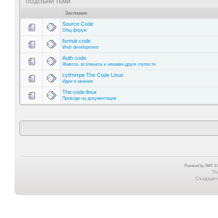
ПОДОБНИ ТЕМИ
Заглавие
Source Code
Общ форум
format code
Web development
Auth code
Живота, вселената и някакви други глупости
субтитри The Code Linux
Идеи и мнения
The code linux
Преводи на документация
Powered by SMF 2.0
Th
Създадена