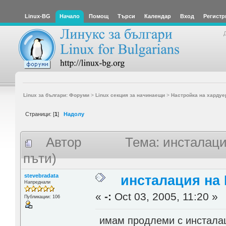
Linux-BG
Начало
Помощ
Търси
Календар
Вход
Регистр
Linux за българи: Форуми
>
Linux секция за начинаещи
>
Настройка на хардуе
Страници: [
1
]
Надолу
Автор
Тема: инсталаци
пъти)
stevebradata
инсталация на 
Напреднали
«
-:
Oct 03, 2005, 11:20 »
Публикации: 106
имам продлеми с инсталац