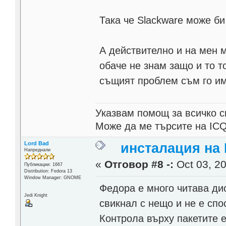
Така че Slackware може би
А действително и на мен 
обаче не знам защо и то т
същият проблем съм го им
Указвам помощ за всичко с
Може да ме търсите на ICQ
Lord Bad
инсталация на 
Напреднали
«
Отговор #8 -:
Oct 03, 20
Публикации: 1667
Distribution: Fedora 13
Window Manager: GNOME
Федора е много читава дис
Jedi Knight
свикнал с нещо и не е спо
Контрола върху пакетите е