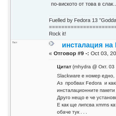
по-виското от това в слак..
Fuelled by Fedora 13 "Godda
=====================
Rock it!
Гост
инсталация на 
«
Отговор #9 -:
Oct 03, 20
Цитат
(mhydra @ Окт. 03 
Slackwаre е номер едно, 
Аз пробвах Fedora и как
инсталационните пакети е
Друго нещо е че установ
Е как ще липсва xmms кат
обаче тук . . .