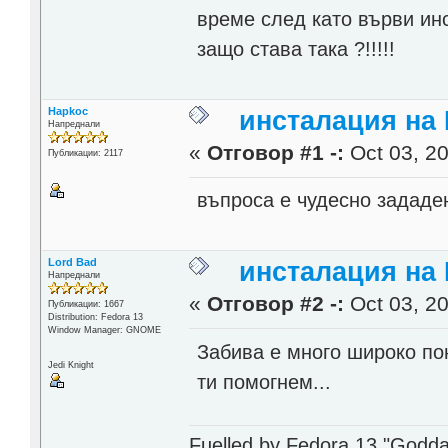
време след като върви ин
защо става така ?!!!!!
Hapkoc
инсталация на 
Напреднали
«
Отговор #1 -:
Oct 03, 20
Публикации: 2117
въпроса е чудесно зададен
Lord Bad
инсталация на 
Напреднали
«
Отговор #2 -:
Oct 03, 20
Публикации: 1667
Distribution: Fedora 13
Window Manager: GNOME
Забива е много широко по
Jedi Knight
ти помогнем...
Fuelled by Fedora 13 "Godda