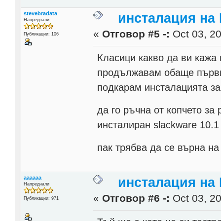
stevebradata
инсталация на 
Напреднали
«
Отговор #5 -:
Oct 03, 20
Публикации: 106
Класици какво да ви кажа 
продължавам обаще първия
подкарам инсталацията за
да го ръчна от копчето за
инсталиран slackware 10.
пак трябва да се върна на
aaaaaa
инсталация на 
Напреднали
«
Отговор #6 -:
Oct 03, 20
Публикации: 971