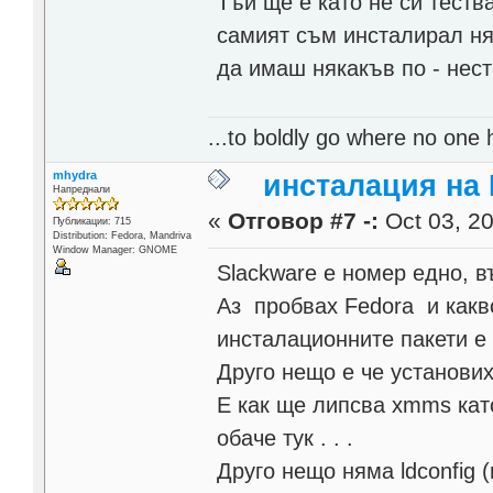
Тъй ще е като не си теств
самият съм инсталирал ня
да имаш някакъв по - нес
...to boldly go where no one 
mhydra
инсталация на 
Напреднали
«
Отговор #7 -:
Oct 03, 20
Публикации: 715
Distribution: Fedora, Mandriva
Window Manager: GNOME
Slackwаre е номер едно, в
Аз пробвах Fedora и какв
инсталационните пакети е 
Друго нещо е че установи
Е как ще липсва xmms като
обаче тук . . .
Друго нещо няма ldconfig 