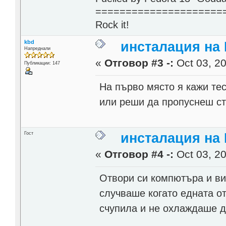
=====================
Rock it!
kbd
инсталация на 
Напреднали
«
Отговор #3 -:
Oct 03, 20
Публикации: 147
На първо място я кажи те
или реши да пропуснеш с
Гост
инсталация на 
«
Отговор #4 -:
Oct 03, 20
Отвори си компютъра и ви
случваше когато едната о
счупила и не охлаждаше д