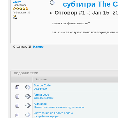
yasnv
субтитри The C
Напреднали
«
Отговор #1 -:
Jan 15, 20
Публикации: 39
а линк към филма може ли?
п.п не мисля че тука е точно най-подходящото м
Страници: [
1
]
Нагоре
ПОДОБНИ ТЕМИ
Заглавие
Source Code
Общ форум
format code
Web development
Auth code
Живота, вселената и някакви други глупости
инсталация на Fedora code 4
Настройка на хардуер