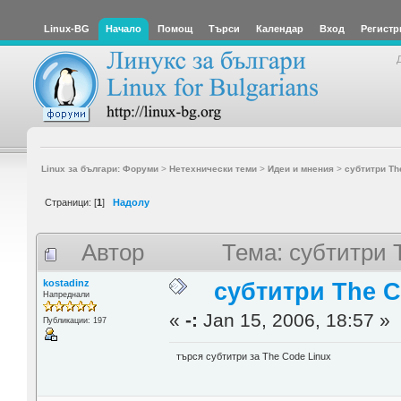
Linux-BG
Начало
Помощ
Търси
Календар
Вход
Регистр
Linux за българи: Форуми
>
Нетехнически теми
>
Идеи и мнения
>
субтитри Th
Страници: [
1
]
Надолу
Автор
Тема: субтитри 
kostadinz
субтитри The C
Напреднали
«
-:
Jan 15, 2006, 18:57 »
Публикации: 197
търся субтитри за The Code Linux