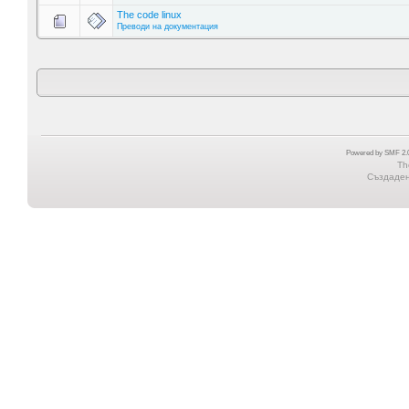
The code linux
Преводи на документация
Powered by SMF 2.0
Th
Създадена