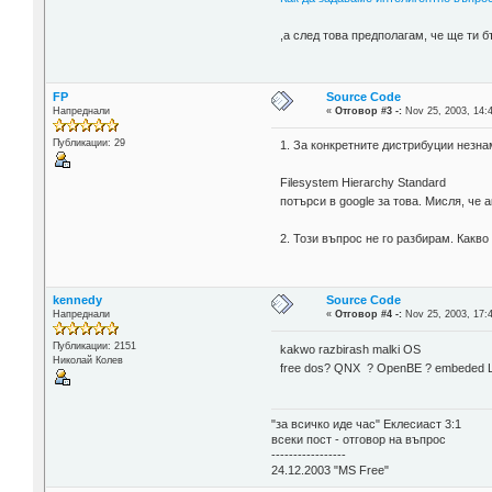
,а след това предполагам, че ще ти б
FP
Source Code
Напреднали
«
Отговор #3 -:
Nov 25, 2003, 14:
Публикации: 29
1. За конкретните дистрибуции незнам
Filesystem Hierarchy Standard
потърси в google за това. Мисля, че 
2. Този въпрос не го разбирам. Какво
kennedy
Source Code
Напреднали
«
Отговор #4 -:
Nov 25, 2003, 17:
Публикации: 2151
kakwo razbirash malki OS
Николай Колев
free dos? QNX ? OpenBE ? embeded Li
"за всичко иде час" Еклесиаст 3:1
всеки пост - отговор на въпрос
-----------------
24.12.2003 "MS Free"