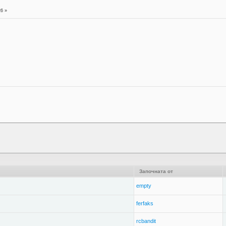
26 »
Започната от
empty
ferfaks
rcbandit