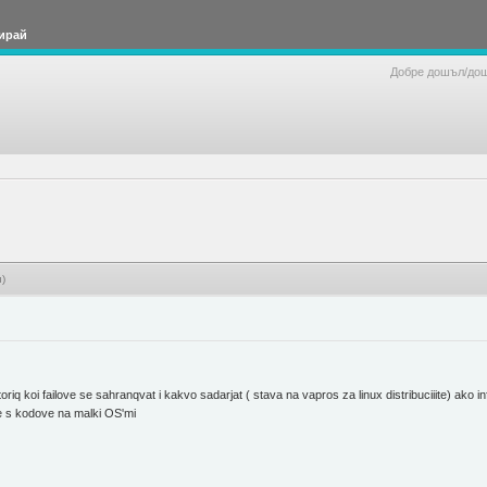
ирай
Добре дошъл/до
)
toriq koi failove se sahranqvat i kakvo sadarjat ( stava na vapros za linux distribuciiite) ako
ve s kodove na malki OS'mi