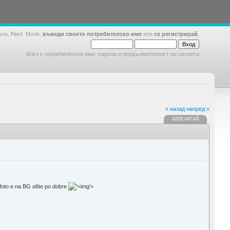
шла,
Гост
. Моля,
въведи своето потребителско име
или
се регистрирай
.
Влез с потребителско име, парола и продължителност на сесията
« назад
напред »
ИЗПЕЧАТАЙ
 infoto e na BG o6te po dobre
'>