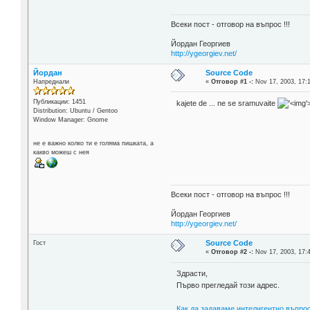
Всеки пост - отговор на въпрос !!!
Йордан Георгиев
http://ygeorgiev.net/
Йордан
Source Code
Напреднали
«
Отговор #1 -:
Nov 17, 2003, 17:1
Публикации: 1451
kajete de ... ne se sramuvaite
'
Distribution: Ubuntu / Gentoo
Window Manager: Gnome
не е важно колко ти е голяма пишката, а
какво можеш с нея
Всеки пост - отговор на въпрос !!!
Йордан Георгиев
http://ygeorgiev.net/
Source Code
Гост
«
Отговор #2 -:
Nov 17, 2003, 17:
Здрасти,
Първо прегледай този адрес.
Как да задаваме интелигентно въпро