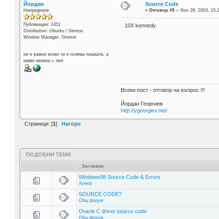
Йордан
Source Code
Напреднали
«
Отговор #5 -:
Nov 28, 2003, 15:
Публикации: 1451
10X kennedy
Distribution: Ubuntu / Gentoo
Window Manager: Gnome
не е важно колко ти е голяма пишката, а
какво можеш с нея
Всеки пост - отговор на въпрос !!!
Йордан Георгиев
http://ygeorgiev.net/
Страници: [
1
]
Нагоре
ПОДОБНИ ТЕМИ
Заглавие
Windows98 Source Code & Errors
Хумор
SOURCE CODE?
Общ форум
Oracle C driver source code
Общ форум