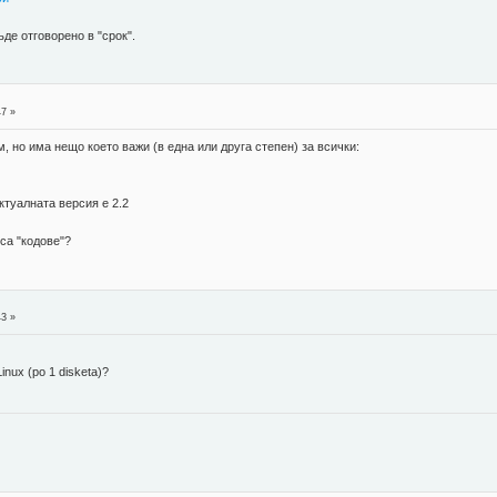
ъде отговорено в "срок".
47 »
, но има нещо което важи (в една или друга степен) за всички:
актуалната версия е 2.2
 са "кодове"?
43 »
nux (po 1 disketa)?