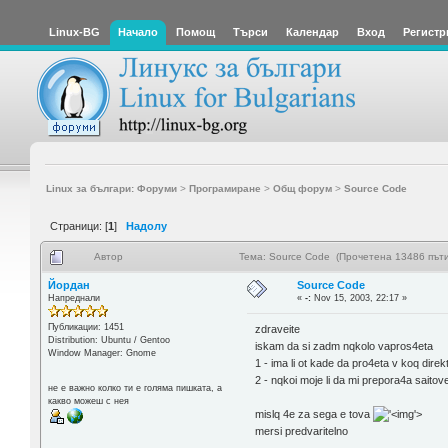
Linux-BG
Начало
Помощ
Търси
Календар
Вход
Регистр
Linux за българи: Форуми
>
Програмиране
>
Общ форум
>
Source Code
Страници: [
1
]
Надолу
Автор
Тема: Source Code (Прочетена 13486 пъти
Йордан
Source Code
Напреднали
«
-:
Nov 15, 2003, 22:17 »
Публикации: 1451
zdraveite
Distribution: Ubuntu / Gentoo
iskam da si zadm nqkolo vapros4eta
Window Manager: Gnome
1 - ima li ot kade da pro4eta v koq direk
2 - nqkoi moje li da mi prepora4a saito
не е важно колко ти е голяма пишката, а
какво можеш с нея
mislq 4e za sega e tova
'>
mersi predvaritelno