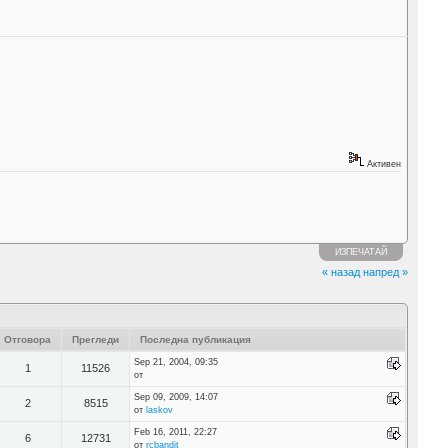
Активен
ИЗПЕЧАТАЙ
« назад
напред »
Отговора
Прегледи
Последна публикация
Sep 21, 2004, 09:35
1
11526
от
Sep 09, 2009, 14:07
2
8515
от
laskov
Feb 16, 2011, 22:27
6
12731
от
rcbandit