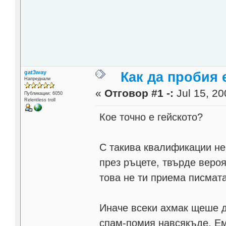
gat3way
Как да пробия
Напреднали
«
Отговор #1 -:
Jul 15, 20
Публикации: 6050
Relentless troll
Кое точно е гейското?
С такива квалификации не 
през ръцете, твърде вероя
това не ти приема писмата
Иначе всеки ахмак щеше да
спам-помия навсякъде. Ем