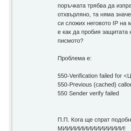
поръчката трябва да изпр
отхвърляно, та няма значе
си сложих неговото IP на 
е как да пробия защитата
писмото?
Проблема е:
550-Verification failed for
550-Previous (cached) callout
550 Sender verify failed
П.П. Кога ще спрат подоб
МИИИИИИИИИИИИИИИ!