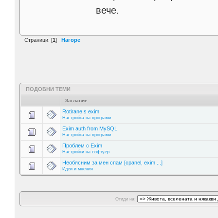
вече.
Страници: [
1
]
Нагоре
ПОДОБНИ ТЕМИ
Заглавие
Rotirane s exim
Настройка на програми
Exim auth from MySQL
Настройка на програми
Проблем с Exim
Настройки на софтуер
Необясним за мен спам [cpanel, exim ...]
Идеи и мнения
Отиди на: