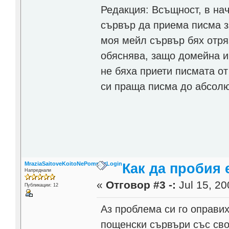
Редакция: Всъщност, в на
сървър да приема писма з
моя мейл сървър бях отряз
обяснява, защо домейна и
не бяха приети писмата о
си праща писма до абсолю
MraziaSaitoveKoitoNePomniatLogin
Как да пробия
Напреднали
«
Отговор #3 -:
Jul 15, 20
Публикации: 12
Аз проблема си го оправих
пощенски сървъри със сво