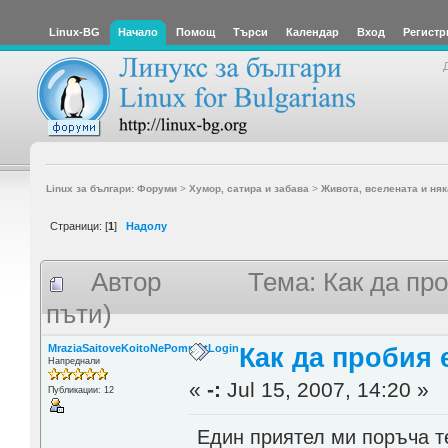
Linux-BG
Начало
Помощ
Търси
Календар
Вход
Регистр
Linux за българи: Форуми
>
Хумор, сатира и забава
>
Живота, вселената и няк
Страници: [
1
]
Надолу
Автор
Тема: Как да пр
пъти)
MraziaSaitoveKoitoNePomniatLogin
Как да пробия
Напреднали
«
-:
Jul 15, 2007, 14:20 »
Публикации: 12
Един приятел ми поръча 