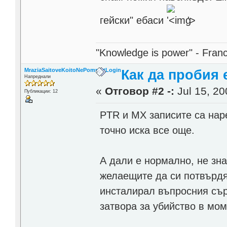
гейски" ебаси
'>
"Knowledge is power" - Fran
MraziaSaitoveKoitoNePomniatLogin
Как да пробия
Напреднали
«
Отговор #2 -:
Jul 15, 20
Публикации: 12
PTR и MX записите са наре
точно иска все още.
А дали е нормално, не зн
желаещите да си потвърдят
инсталирал въпросния сър
затвора за убийство в мом