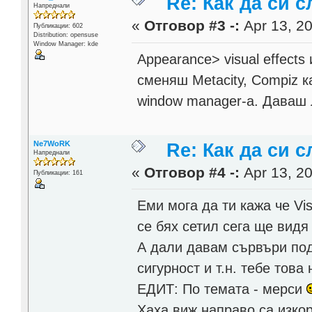
Re: Как да си 
Напреднали
«
Отговор #3 -:
Apr 13, 20
Публикации: 602
Distribution: opensuse
Window Manager: kde
Appearance> visual effects
сменяш Metacity, Compiz к
window manager-a. Даваш
Ne7WoRK
Re: Как да си 
Напреднали
«
Отговор #4 -:
Apr 13, 20
Публикации: 161
Еми мога да ти кажа че Visu
се бях сетил сега ще видя 
А дали давам сървъри по
сигурност и т.н. тебе това 
ЕДИТ: По темата - мерси
Хаха виж направо са изкор