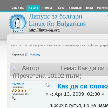
Linux-BG
Начало
Помощ
Търси
Календар
Вход
Регистр
Linux за българи: Форуми
>
Linux секция за начинаещи
>
Настройка на програ
Страници: [
1
]
Надолу
Автор
Тема: Как да си
(Прочетена 10102 пъти)
Ne7WoRK
Как да си слож
Напреднали
«
-:
Apr 13, 2009, 02:30 »
Публикации: 161
Търсих в гугъл, но не нам