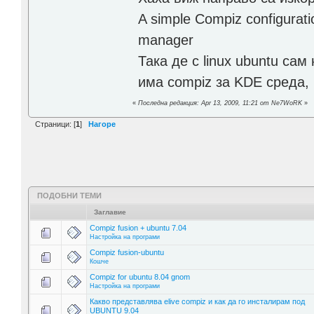
A simple Compiz configurati
manager
Така де с linux ubuntu сам
има compiz за KDE среда,
«
Последна редакция: Apr 13, 2009, 11:21 от Ne7WoRK
»
Страници: [
1
]
Нагоре
ПОДОБНИ ТЕМИ
Заглавие
Compiz fusion + ubuntu 7.04
Настройка на програми
Compiz fusion-ubuntu
Кошче
Compiz for ubuntu 8.04 gnom
Настройка на програми
Какво представлява elive compiz и как да го инсталирам под
UBUNTU 9.04