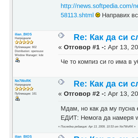
http://news.softpedia.com/
58113.shtml
Направих вс
ilian_BIOS
Re: Как да си 
Напреднали
«
Отговор #1 -:
Apr 13, 20
Публикации: 602
Distribution: opensuse
Window Manager: kde
Че то компиз си го има в уб
Ne7WoRK
Re: Как да си 
Напреднали
«
Отговор #2 -:
Apr 13, 20
Публикации: 161
Мдам, но как да му пусна 
ЕДИТ: Немога да намеря 
«
Последна редакция: Apr 13, 2009, 10:53 от Ne7WoRK
»
ilian_BIOS