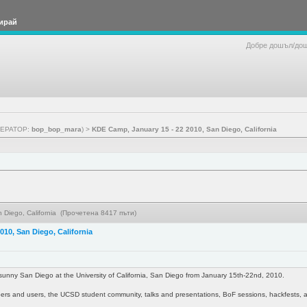
ирай
Добре дошъл/до
ЕРАТОР:
bop_bop_mara
) >
KDE Camp, January 15 - 22 2010, San Diego, California
 Diego, California (Прочетена 8417 пъти)
010, San Diego, California
sunny San Diego at the University of California, San Diego from January 15th-22nd, 2010.
ers and users, the UCSD student community, talks and presentations, BoF sessions, hackfests, a d