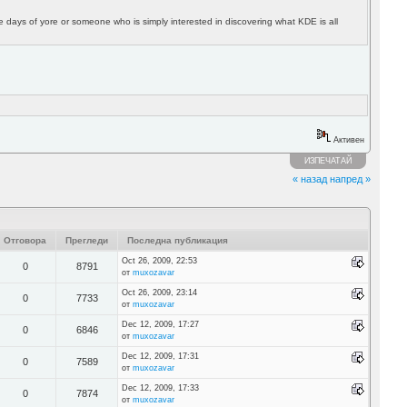
e days of yore or someone who is simply interested in discovering what KDE is all
Активен
ИЗПЕЧАТАЙ
« назад
напред »
Отговора
Прегледи
Последна публикация
Oct 26, 2009, 22:53
0
8791
от
muxozavar
Oct 26, 2009, 23:14
0
7733
от
muxozavar
Dec 12, 2009, 17:27
0
6846
от
muxozavar
Dec 12, 2009, 17:31
0
7589
от
muxozavar
Dec 12, 2009, 17:33
0
7874
от
muxozavar