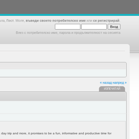
шла,
Гост
. Моля,
въведи своето потребителско име
или
се регистрирай
.
Влез с потребителско име, парола и продължителност на сесията
« назад
напред »
ИЗПЕЧАТАЙ
ay trip and more, it promises to be a fun, informative and productive time for