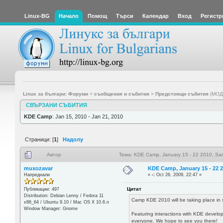
Linux-BG
Начало
Помощ
Търси
Календар
Вход
Регистр
Linux за българи: Форуми
>
съобщения и събития
>
Предстоящи събития
(МОД
СВЪРЗАНИ СЪБИТИЯ
KDE Camp
: Jan 15, 2010 - Jan 21, 2010
Страници: [
1
]
Надолу
Автор
Тема: KDE Camp, January 15 - 22 2010, San
muxozavar
KDE Camp, January 15 - 22 2
Напреднали
«
-:
Oct 26, 2009, 22:47 »
Цитат
Публикации: 497
Distribution: Debian Lenny / Fedora 11
Camp KDE 2010 will be taking place in 
x86_64 / Ubuntu 9.10 / Mac OS X 10.6.n
Window Manager: Gnome
Featuring interactions with KDE develop
everyone. We hope to see you there!