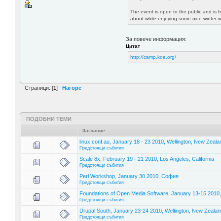
The event is open to the public and is 
about while enjoying some nice winter 
За повече информация:
Цитат
http://camp.kde.org/
Страници: [
1
]
Нагоре
ПОДОБНИ ТЕМИ
Заглавие
linux.conf.au, January 18 - 23 2010, Wellington, New Zeala
Предстоящи събития
Scale 8x, February 19 - 21 2010, Los Angeles, California
Предстоящи събития
Perl Workshop, January 30 2010, София
Предстоящи събития
Foundations of Open Media Software, January 13-15 2010,
Предстоящи събития
Drupal South, January 23-24 2010, Wellington, New Zealan
Предстоящи събития