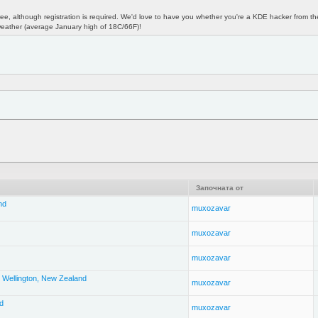
free, although registration is required. We'd love to have you whether you're a KDE hacker from th
weather (average January high of 18C/66F)!
Започната от
nd
muxozavar
muxozavar
muxozavar
 Wellington, New Zealand
muxozavar
d
muxozavar