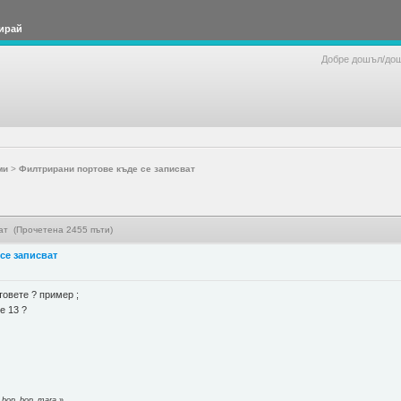
ирай
Добре дошъл/до
ми
>
Филтрирани портове къде се записват
ат (Прочетена 2455 пъти)
се записват
товете ? пример ;
re 13 ?
т bop_bop_mara
»