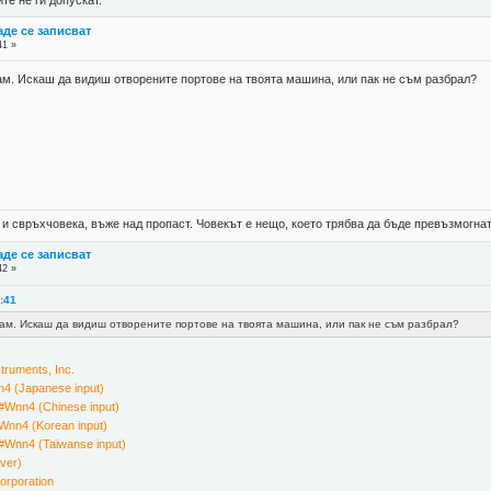
де се записват
41 »
там. Искаш да видиш отворените портове на твоята машина, или пак не съм разбрал?
 и свръхчовека, въже над пропаст. Човекът е нещо, което трябва да бъде превъзмогнат
де се записват
42 »
2:41
там. Искаш да видиш отворените портове на твоята машина, или пак не съм разбрал?
ruments, Inc.
4 (Japanese input)
#Wnn4 (Chinese input)
Wnn4 (Korean input)
#Wnn4 (Taiwanse input)
ver)
rporation