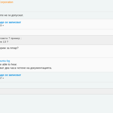
orporation
е не ги допускат.
де се записват
43 »
товете ? пример ;
are 13 ?
ворим за nmap?
buntu-bg
 able to hear.
ват два часа четене на документацията.
де се записват
47 »