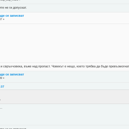
е не ги допускат.
де се записват
37 »
?
 и свръхчовека, въже над пропаст. Човекът е нещо, което трябва да бъде превъзмогнат
де се записват
39 »
2:37
?
..
е не ги допускат.