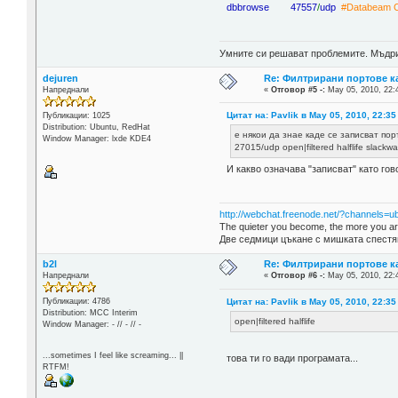
dbbrowse 47557
/
udp
#Databeam C
Умните си решават проблемите. Мъдрит
dejuren
Re: Филтрирани портове ка
Напреднали
«
Отговор #5 -:
May 05, 2010, 22:
Цитат на: Pavlik в May 05, 2010, 22:35
Публикации: 1025
Distribution: Ubuntu, RedHat
е някои да знае каде се записват пор
Window Manager: lxde KDE4
27015/udp open|filtered halflife slackw
И какво означава "записват" като го
http://webchat.freenode.net/?channels=u
The quieter you become, the more you are
Две седмици цъкане с мишката спестя
b2l
Re: Филтрирани портове ка
Напреднали
«
Отговор #6 -:
May 05, 2010, 22:
Цитат на: Pavlik в May 05, 2010, 22:35
Публикации: 4786
Distribution: MCC Interim
open|filtered halflife
Window Manager: - // - // -
...sometimes I feel like screaming... ||
това ти го вади програмата...
RTFM!