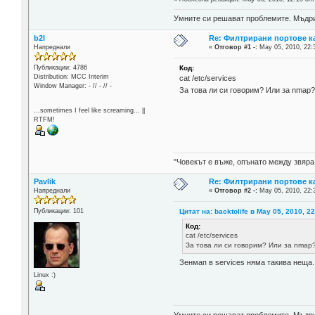
Умните си решават проблемите. Мъдрит
b2l
Re: Филтрирани портове ка
Напреднали
«
Отговор #1 -:
May 05, 2010, 22:
Код:
Публикации: 4786
Distribution: MCC Interim
cat /etc/services
Window Manager: - // - // -
За това ли си говорим? Или за nmap
...sometimes I feel like screaming... ||
RTFM!
"Човекът е въже, опънато между звяра
Pavlik
Re: Филтрирани портове ка
Напреднали
«
Отговор #2 -:
May 05, 2010, 22:
Цитат на: backtolife в May 05, 2010, 2
Публикации: 101
Код:
cat /etc/services
За това ли си говорим? Или за nmap
Зенмап в services няма такива неща..
Linux :)
Умните си решават проблемите. Мъдрит