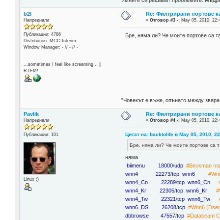
b2l
Re: Филтрирани портове ка
Напреднали
«
Отговор #3 -:
May 05, 2010, 22:
Публикации: 4786
Бре, няма ли? Че моите портове са 
Distribution: MCC Interim
Window Manager: - // - // -
...sometimes I feel like screaming... ||
RTFM!
"Човекът е въже, опънато между звяра
Pavlik
Re: Филтрирани портове ка
Напреднали
«
Отговор #4 -:
May 05, 2010, 22:
Цитат на: backtolife в May 05, 2010, 2
Публикации: 101
Бре, няма ли? Че моите портове са 
няма
biimenu 18000
/
udp
#Beckman Inst
wnn4 22273
/
tcp wnn6
#Wnn
Linux :)
wnn4_Cn 22289
/
tcp wnn6_Cn
wnn4_Kr 22305
/
tcp wnn6_Kr
#
wnn4_Tw 22321
/
tcp wnn6_Tw
wnn6_DS 26208
/
tcp
#Wnn6 (Dser
dbbrowse 47557
/
tcp
#Databeam Co