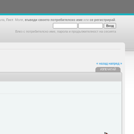
шла,
Гост
. Моля,
въведи своето потребителско име
или
се регистрирай
.
Влез с потребителско име, парола и продължителност на сесията
« назад
напред »
ИЗПЕЧАТАЙ