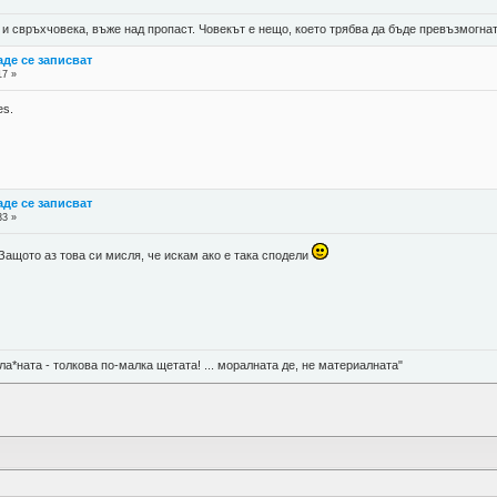
 и свръхчовека, въже над пропаст. Човекът е нещо, което трябва да бъде превъзмогнат
де се записват
17 »
es.
де се записват
33 »
 Защото аз това си мисля, че искам ако е така сподели
ла*ната - толкова по-малка щетата! ... моралната де, не материалната"