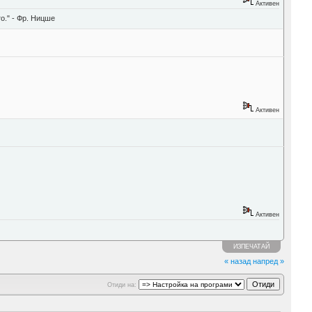
Активен
о." - Фр. Ницше
Активен
Активен
ИЗПЕЧАТАЙ
« назад
напред »
Отиди на: