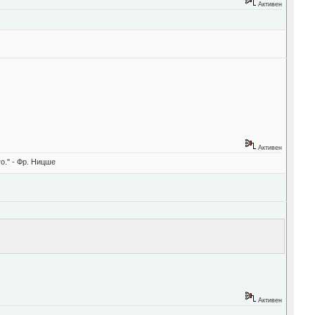
Активен
Активен
о." - Фр. Ницше
Активен