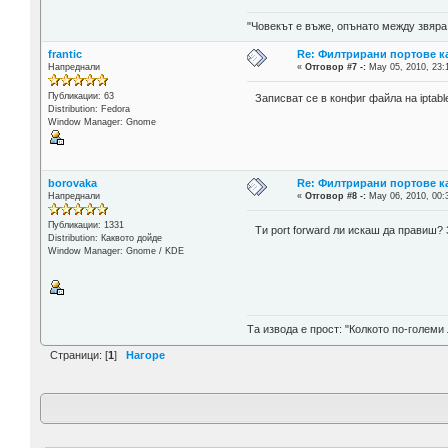
"Човекът е въже, опънато между звяра
frantic
Re: Филтрирани портове ка
Напреднали
«
Отговор #7 -:
May 05, 2010, 23:
Публикации: 63
Записват се в конфиг файла на iptabl
Distribution: Fedora
Window Manager: Gnome
borovaka
Re: Филтрирани портове ка
Напреднали
«
Отговор #8 -:
May 06, 2010, 00:
Публикации: 1331
Ти port forward ли искаш да правиш?
Distribution: Каквото дойде
Window Manager: Gnome / KDE
Та извода е прост: "Колкото по-големи 
Страници: [
1
]
Нагоре