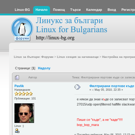
Linux-BG
Начало
Помощ
Търси
Календар
Вход
Регистр
Linux за българи: Форуми
>
Linux секция за начинаещи
>
Настройка на програ
Страници: [
1
]
Надолу
Автор
Тема: Филтрирани портове къде се записв
Pavlik
Филтрирани портове къде 
Напреднали
«
-:
May 05, 2010, 22:35 »
Публикации: 101
е някои да знае к
ъ
де се записват пор
27015/udp open|filtered halflife slackwa
Пише се "къде", а не "каде"!!!!
bop_bop_mara
Linux :)
«
Последна редакция: May 06, 2010, 12:15 о