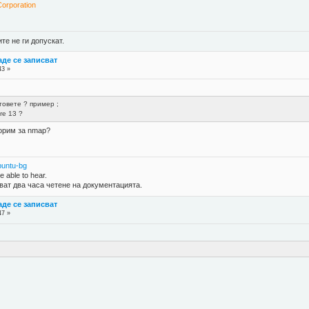
orporation
е не ги допускат.
де се записват
43 »
товете ? пример ;
are 13 ?
ворим за nmap?
buntu-bg
 able to hear.
ват два часа четене на документацията.
де се записват
47 »