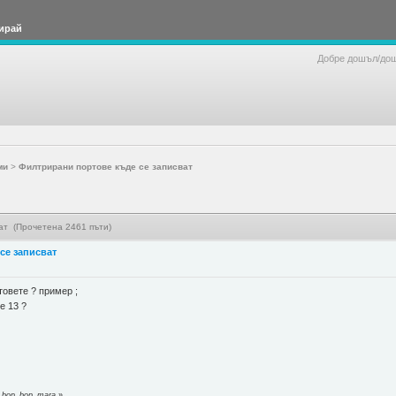
ирай
Добре дошъл/до
ми
>
Филтрирани портове къде се записват
ат (Прочетена 2461 пъти)
се записват
товете ? пример ;
re 13 ?
т bop_bop_mara
»