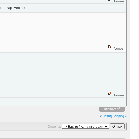
Активен
о." - Фр. Ницше
Активен
Активен
ИЗПЕЧАТАЙ
« назад
напред »
Отиди на: