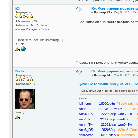
b2l
Re: Филтрирани портове ка
Напреднали
«
Отговор #3 -:
May 05, 2010, 22:
Публикации: 4786
Бре, няма ли? Че моите портове са 
Distribution: MCC Interim
Window Manager: - // - // -
...sometimes I feel like screaming... ||
RTFM!
"Човекът е въже, опънато между звяра
Pavlik
Re: Филтрирани портове ка
Напреднали
«
Отговор #4 -:
May 05, 2010, 22:
Цитат на: backtolife в May 05, 2010, 2
Публикации: 101
Бре, няма ли? Че моите портове са 
няма
biimenu 18000
/
udp
#Beckman Inst
wnn4 22273
/
tcp wnn6
#Wnn
Linux :)
wnn4_Cn 22289
/
tcp wnn6_Cn
wnn4_Kr 22305
/
tcp wnn6_Kr
#
wnn4_Tw 22321
/
tcp wnn6_Tw
wnn6_DS 26208
/
tcp
#Wnn6 (Dser
dbbrowse 47557
/
tcp
#Databeam Co