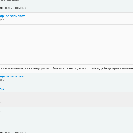
е не ги допускат.
де се записват
37 »
?
 и свръхчовека, въже над пропаст. Човекът е нещо, което трябва да бъде превъзмогнат
де се записват
39 »
2:37
?
..
е не ги допускат.