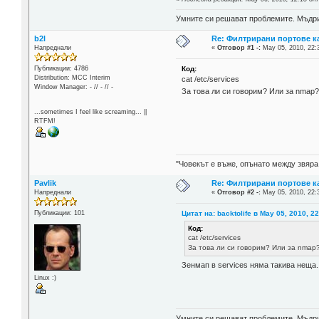
Умните си решават проблемите. Мъдрит
b2l
Re: Филтрирани портове ка
Напреднали
«
Отговор #1 -:
May 05, 2010, 22:
Код:
Публикации: 4786
Distribution: MCC Interim
cat /etc/services
Window Manager: - // - // -
За това ли си говорим? Или за nmap
...sometimes I feel like screaming... ||
RTFM!
"Човекът е въже, опънато между звяра
Pavlik
Re: Филтрирани портове ка
Напреднали
«
Отговор #2 -:
May 05, 2010, 22:
Цитат на: backtolife в May 05, 2010, 2
Публикации: 101
Код:
cat /etc/services
За това ли си говорим? Или за nmap
Зенмап в services няма такива неща..
Linux :)
Умните си решават проблемите. Мъдрит