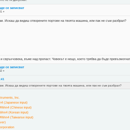
де се записват
41 »
там. Искаш да видиш отворените портове на твоята машина, или пак не съм разбрал?
 и свръхчовека, въже над пропаст. Човекът е нещо, което трябва да бъде превъзмогнат
де се записват
42 »
2:41
там. Искаш да видиш отворените портове на твоята машина, или пак не съм разбрал?
ruments, Inc.
4 (Japanese input)
#Wnn4 (Chinese input)
Wnn4 (Korean input)
#Wnn4 (Taiwanse input)
ver)
rporation