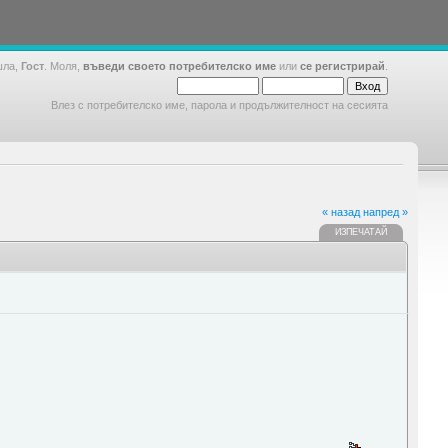
шла,
Гост
. Моля,
въведи своето потребителско име
или
се регистрирай
.
Влез с потребителско име, парола и продължителност на сесията
« назад
напред »
ИЗПЕЧАТАЙ