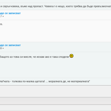
 и свръхчовека, въже над пропаст. Човекът е нещо, което трябва да бъде превъзмогнат
де се записват
17 »
es.
де се записват
33 »
 Защото аз това си мисля, че искам ако е така сподели
ла*ната - толкова по-малка щетата! ... моралната де, не материалната"