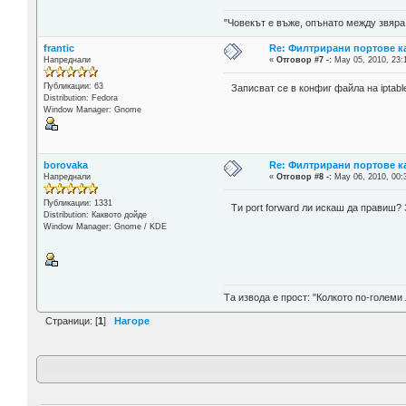
"Човекът е въже, опънато между звяра
frantic
Re: Филтрирани портове ка
Напреднали
«
Отговор #7 -:
May 05, 2010, 23:
Публикации: 63
Записват се в конфиг файла на iptabl
Distribution: Fedora
Window Manager: Gnome
borovaka
Re: Филтрирани портове ка
Напреднали
«
Отговор #8 -:
May 06, 2010, 00:
Публикации: 1331
Ти port forward ли искаш да правиш?
Distribution: Каквото дойде
Window Manager: Gnome / KDE
Та извода е прост: "Колкото по-големи 
Страници: [
1
]
Нагоре