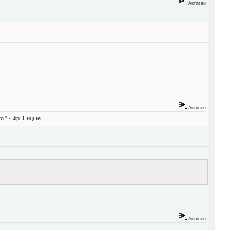
Активен
Активен
о." - Фр. Ницше
Активен