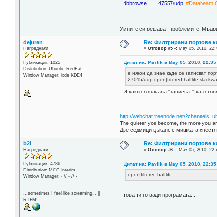
dbbrowse 47557
/
udp
#Databeam C
Умните си решават проблемите. Мъдрит
dejuren
Re: Филтрирани портове ка
Напреднали
«
Отговор #5 -:
May 05, 2010, 22:
Цитат на: Pavlik в May 05, 2010, 22:35
Публикации: 1025
Distribution: Ubuntu, RedHat
е някои да знае каде се записват пор
Window Manager: lxde KDE4
27015/udp open|filtered halflife slackw
И какво означава "записват" като го
http://webchat.freenode.net/?channels=u
The quieter you become, the more you are
Две седмици цъкане с мишката спестя
b2l
Re: Филтрирани портове ка
Напреднали
«
Отговор #6 -:
May 05, 2010, 22:
Цитат на: Pavlik в May 05, 2010, 22:35
Публикации: 4786
Distribution: MCC Interim
open|filtered halflife
Window Manager: - // - // -
...sometimes I feel like screaming... ||
това ти го вади програмата...
RTFM!