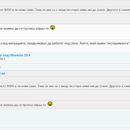
от 8000 и по-нови само. Така че ако си с нещо по-старо няма как да стане. Другото е сам
е можеш да си пуснеш vdpau-то
а след миграцията, продължават да работят под Linux. Което, май прави "експеримента
о под Ubunutu 10.4
:54 »
0
0:44
 от 8000 и по-нови само. Така че ако си с нещо по-старо няма как да стане. Другото е са
е можеш да си пуснеш vdpau-то