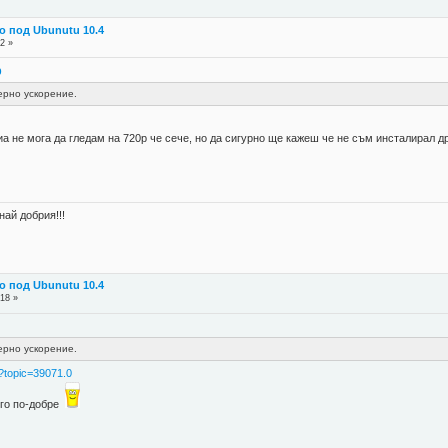
о под Ubunutu 10.4
2 »
0
уерно ускорение.
иа не мога да гледам на 720p че сече, но да сигурно ще кажеш че не съм инсталирал д
най добрия!!!
о под Ubunutu 10.4
:18 »
уерно ускорение.
p?topic=39071.0
ого по-добре