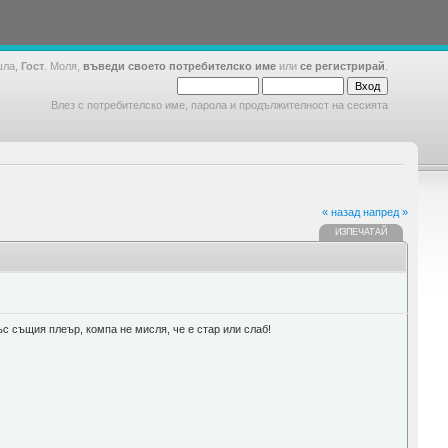
шла,
Гост
. Моля,
въведи своето потребителско име
или
се регистрирай
.
Влез с потребителско име, парола и продължителност на сесията
« назад
напред »
ИЗПЕЧАТАЙ
с същия плеър, компа не мисля, че е стар или слаб!