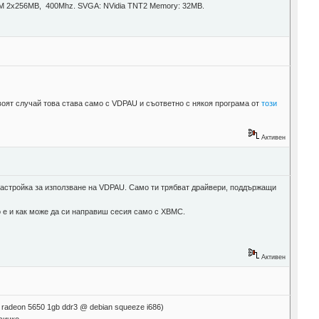
AM 2x256MB, 400Mhz. SVGA: NVidia TNT2 Memory: 32MB.
воят случай това става само с VDPAU и съответно с някоя програма от
този
Активен
и настройка за използване на VDPAU. Само ти трябват драйвери, поддържащи
о е и как може да си направиш сесия само с XBMC.
Активен
y radeon 5650 1gb ddr3 @ debian squeeze i686)
сичко.