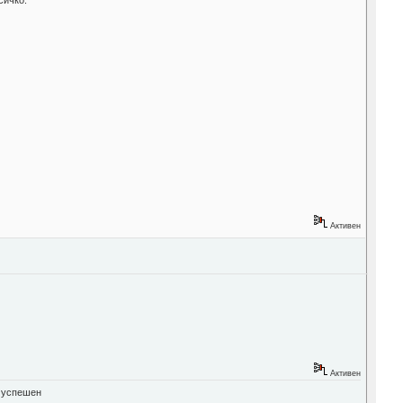
Активен
Активен
" успешен