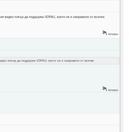
амия видео плеър да поддържа VDPAU, което не е направено от всички.
Активен
 видео плеър да поддържа VDPAU, което не е направено от всички.
Активен