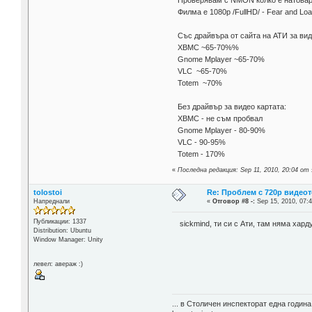
Филма е 1080р /FullHD/ - Fear and Lo
Със драйвъра от сайта на АТИ за ви
XBMC ~65-70%%
Gnome Mplayer ~65-70%
VLC ~65-70%
Totem ~70%
Без драйвър за видео картата:
XBMC - не съм пробвал
Gnome Mplayer - 80-90%
VLC - 90-95%
Totem - 170%
«
Последна редакция: Sep 11, 2010, 20:04 от 
tolostoi
Re: Проблем с 720p видеот
Напреднали
«
Отговор #8 -:
Sep 15, 2010, 07:4
Публикации: 1337
sickmind, ти си с Ати, там няма хард
Distribution: Ubuntu
Window Manager: Unity
левел: авераж :)
... в Столичен инспекторат една годин