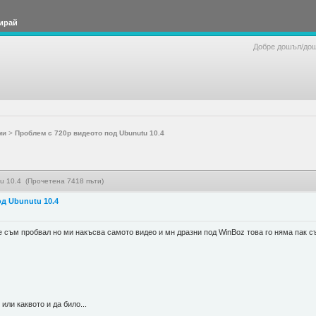
ирай
Добре дошъл/до
ми
>
Проблем с 720p видеото под Ubunutu 10.4
u 10.4 (Прочетена 7418 пъти)
д Ubunutu 10.4
съм пробвал но ми накъсва самото видео и мн дразни под WinBoz това го няма пак съ
или каквото и да било...