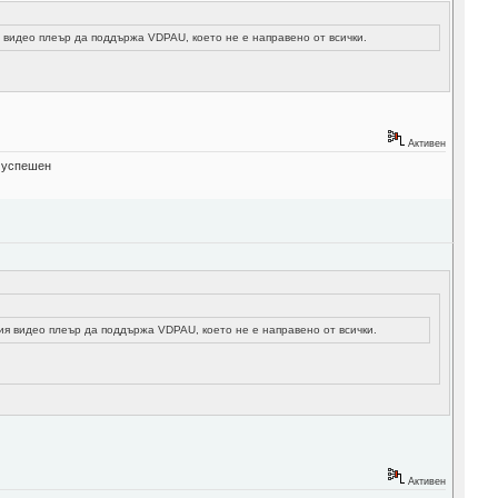
ия видео плеър да поддържа VDPAU, което не е направено от всички.
Активен
" успешен
мия видео плеър да поддържа VDPAU, което не е направено от всички.
Активен