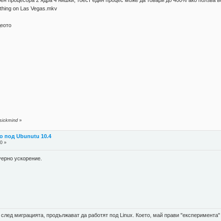
athing on Las Vegas.mkv
деото
sickmind
»
о под Ubunutu 10.4
0 »
уерно ускорение.
а след миграцията, продължават да работят под Linux. Което, май прави "експеримента