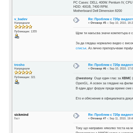
PC Cases: DELL 400W. Pentium IV, C
HDD: 40GB, 7400 RPM.
Motherboard Dell Dimension 8200
v_badev
Re: Проблем с 720p видеот
Напреднали
«
Отговор #5 -:
Sep 10, 2010, 16:2
Публикации: 1355
Щом ти накъсва значи компютъра е с
За да гледаш нормално видео с висо
списък
. Аз лично препоръчвам mpaly
trosho
Re: Проблем с 720p видеот
Напреднали
«
Отговор #6 -:
Sep 10, 2010, 17:0
Публикации: 321
@westony
Още един глас за
XBMC
(
OpenGL. А освен за гледане на филм
В един друг форум преди време сме 
Ето и обяснение в официалната доку
sickmind
Re: Проблем с 720p видеот
Гост
«
Отговор #7 -:
Sep 11, 2010, 19:4
Току що направих няколко теста на моя
Проверявам с NMON колко е натоваре