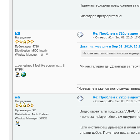
Приемам всякакви предложения за от
Благодаря предварително!
b2l
Re: Проблем с 720p видеот
Напреднали
«
Отговор #1 -:
Sep 08, 2010, 17:0
Цитат на: westony в Sep 08, 2010, 15:
Публикации: 4786
Distribution: MCC Interim
Не съм инсталиравал никакви кодеци 
Window Manager: - // - // -
...sometimes I feel like screaming... ||
Ми инсталирай де. Драйвъри за твоят
RTFM!
"Човекът е въже, опънато между звяра
ieti
Re: Проблем с 720p видеот
Напреднали
«
Отговор #2 -:
Sep 08, 2010, 17:2
Публикации: 92
Видео картата ти поддържа VDPAU. З
Distribution: Arch, Debian
- поне за mplayer, xine съм сигурен 
Window Manager: XFCE
Като инсталираш драйвера и имаш пл
справи добре. Поне така пишат по са