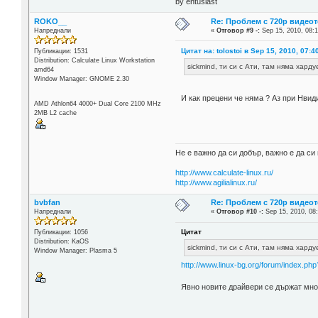
by entusiast
ROKO__
Re: Проблем с 720p видеот
Напреднали
«
Отговор #9 -:
Sep 15, 2010, 08:1
Цитат на: tolostoi в Sep 15, 2010, 07:4
Публикации: 1531
Distribution: Calculate Linux Workstation
sickmind, ти си с Ати, там няма хард
amd64
Window Manager: GNOME 2.30
И как прецени че няма ? Аз при Нвид
AMD Athlon64 4000+ Dual Core 2100 MHz
2MB L2 cache
Не е важно да си добър, важно е да си 
http://www.calculate-linux.ru/
http://www.agilialinux.ru/
bvbfan
Re: Проблем с 720p видеот
Напреднали
«
Отговор #10 -:
Sep 15, 2010, 08
Цитат
Публикации: 1056
Distribution: KaOS
sickmind, ти си с Ати, там няма хард
Window Manager: Plasma 5
http://www.linux-bg.org/forum/index.ph
Явно новите драйвери се държат мн