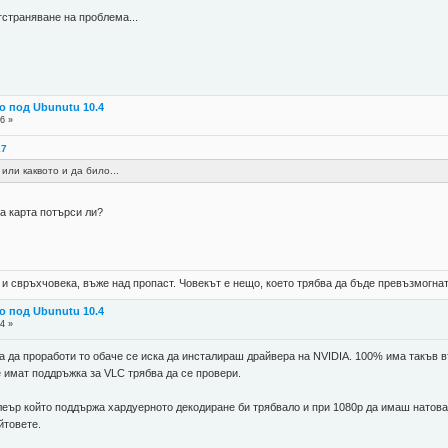
страняване на проблема...
о под Ubunutu 10.4
6 »
17
или каквото и да било...
а карта потърси ли?
 и свръхчовека, въже над пропаст. Човекът е нещо, което трябва да бъде превъзмогнат
о под Ubunutu 10.4
4 »
а да проработи то обаче се иска да инсталираш драйвера на NVIDIA. 100% има такъв
че имат поддръжка за VLC трябва да се провери.
еър който поддържа хардуерното декодиране би трябвало и при 1080p да имаш натовар
йтовете.