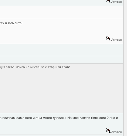
Активен
тях в момента!
Активен
ия плеър, компа не мисля, че е стар или слаб!
 ползвам само него и съм много доволен. На моя лаптоп (Intel core 2 duo и
Активен