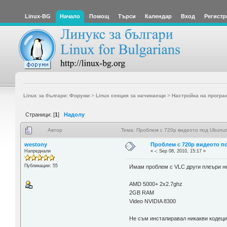
Linux-BG
Начало
Помощ
Търси
Календар
Вход
Регистр
Linux за българи: Форуми
>
Linux секция за начинаещи
>
Настройка на програ
Страници: [
1
]
Надолу
Автор
Тема: Проблем с 720p видеото под Ubunut
westony
Проблем с 720p видеото по
Напреднали
«
-:
Sep 08, 2010, 15:17 »
Публикации: 55
Имам проблем с VLC други плеъри не 
AMD 5000+ 2x2.7ghz
2GB RAM
Video NVIDIA 8300
Не съм инсталиравал никакви кодеци 