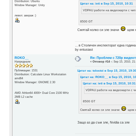
Distribution: Ubuntu
Цитат на: ieti в Sep 15, 2010, 10:31
Window Manager: Unity
VDPAU работи на видеокарти с чип 
левел: авераж :)
8500 GT
Смятай колко си зле значи
щом н
... в Столичен инспекторат една годин
by entusiast
ROKO__
Re: Проблем с 720p видеот
Напреднали
«
Отговор #14 -:
Sep 15, 2010, 21
Цитат на: tolostoi в Sep 15, 2010, 19:3
Публикации: 1531
Distribution: Calculate Linux Workstation
Цитат на: ROKO__ в Sep 15, 2010, 1
amd64
Window Manager: GNOME 2.30
Цитат на: ieti в Sep 15, 2010, 10:31
VDPAU работи на видеокарти с чип
AMD Athlon64 4000+ Dual Core 2100 MHz
2MB L2 cache
8500 GT
Смятай колко си зле значи
щом н
Защо аз да съм зле, Nvidia са зле