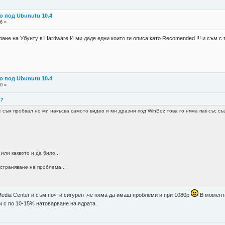
о под Ubunutu 10.4
6 »
ране на Убунту в Hardware И ми даде едни които ги описа като Recomended !!! и съм с 
о под Ubunutu 10.4
0 »
17
съм пробвал но ми накъсва самото видео и мн дразни под WinBoz това го няма пак със същ
или каквото и да било...
страняване на проблема...
dia Center и съм почти сигурен ,че няма да имаш проблеми и при 1080p
В момента
и с по 10-15% натоварване на ядрата.