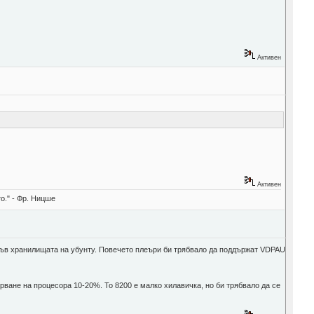
Активен
Активен
о." - Фр. Ницше
 във хранилищата на убунту. Повечето плеъри би трябвало да поддържат VDPAU
ване на процесора 10-20%. То 8200 е малко хилавичка, но би трябвало да се