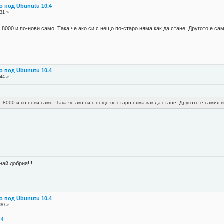
о под Ubunutu 10.4
:31 »
 8000 и по-нови само. Така че ако си с нещо по-старо няма как да стане. Другото е с
о под Ubunutu 10.4
:44 »
 8000 и по-нови само. Така че ако си с нещо по-старо няма как да стане. Другото е самия
най добрия!!!
о под Ubunutu 10.4
:30 »
44