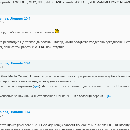
PU speeds: 1700 MHz, MMX, SSE, SSE2, FSB speeds: 400 MHz, x86. RAM MEMORY: RDR
о под Ubunutu 10.4
3 »
тар, слаб или си го натоварил много
ка резолюция ще трябва да ползваш плеяр, който поддържа хардуерно декодиране. В т
er, понеже той работи с VDPAU най-отдавна.
о под Ubunutu 10.4
7 »
Xbox Media Center). Плейърът, който се използва в програмата, е много добър. Има 
и, програмата има и още доста други възможности.
писали за програмата (
цък
). Ако ти е интересно, можеш да разгледаш темата. Показан
ментация за начина на инсталиране в Ubuntu 9.10 и следващи версии -
цък
.
о под Ubunutu 10.4
6 »
та щайга (intel core i5 2.06Ghz 4gb ram(3 работят понеже съм с 32 бит ОС), ati mobilit
н процесора 2 ядра 4 нишки, тоест един процес може да товари до 400% ако ползва в