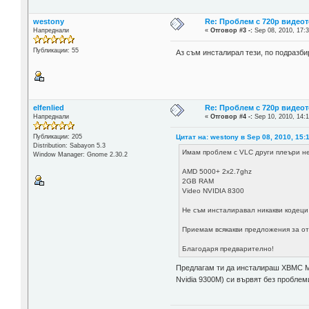
westony
Re: Проблем с 720p видеот
Напреднали
«
Отговор #3 -:
Sep 08, 2010, 17:3
Публикации: 55
Аз съм инсталирал тези, по подразби
elfenlied
Re: Проблем с 720p видеот
Напреднали
«
Отговор #4 -:
Sep 10, 2010, 14:1
Цитат на: westony в Sep 08, 2010, 15:
Публикации: 205
Distribution: Sabayon 5.3
Имам проблем с VLC други плеъри не 
Window Manager: Gnome 2.30.2
AMD 5000+ 2x2.7ghz
2GB RAM
Video NVIDIA 8300
Не съм инсталиравал никакви кодеци 
Приемам всякакви предложения за от
Благодаря предварително!
Предлагам ти да инсталираш XBMC Me
Nvidia 9300M) си вървят без проблем