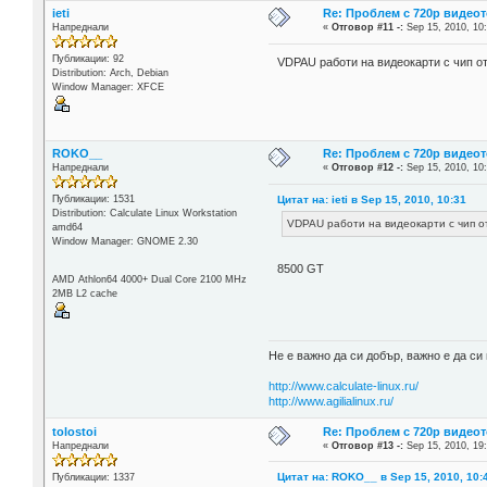
ieti
Re: Проблем с 720p видеот
Напреднали
«
Отговор #11 -:
Sep 15, 2010, 10
Публикации: 92
VDPAU работи на видеокарти с чип от
Distribution: Arch, Debian
Window Manager: XFCE
ROKO__
Re: Проблем с 720p видеот
Напреднали
«
Отговор #12 -:
Sep 15, 2010, 10
Цитат на: ieti в Sep 15, 2010, 10:31
Публикации: 1531
Distribution: Calculate Linux Workstation
VDPAU работи на видеокарти с чип от
amd64
Window Manager: GNOME 2.30
8500 GT
AMD Athlon64 4000+ Dual Core 2100 MHz
2MB L2 cache
Не е важно да си добър, важно е да си 
http://www.calculate-linux.ru/
http://www.agilialinux.ru/
tolostoi
Re: Проблем с 720p видеот
Напреднали
«
Отговор #13 -:
Sep 15, 2010, 19
Цитат на: ROKO__ в Sep 15, 2010, 10:
Публикации: 1337