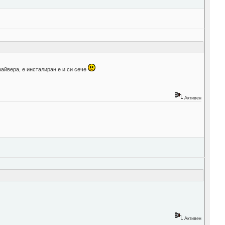
райвера, е инсталиран е и си сече
Активен
Активен