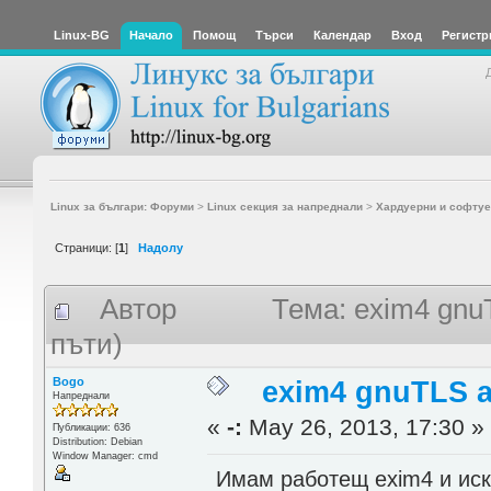
Linux-BG
Начало
Помощ
Търси
Календар
Вход
Регистр
Linux за българи: Форуми
>
Linux секция за напреднали
>
Хардуерни и софтуе
Страници: [
1
]
Надолу
Автор
Тема: exim4 gnu
пъти)
Bogo
exim4 gnuTLS 
Напреднали
«
-:
May 26, 2013, 17:30 »
Публикации: 636
Distribution: Debian
Window Manager: cmd
Имам работещ exim4 и иск