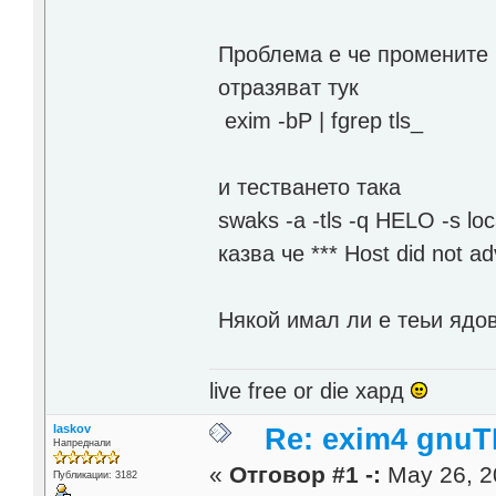
Проблема е че промените 
отразяват тук
exim -bP | fgrep tls_
и тестването така
swaks -a -tls -q HELO -s loc
казва че *** Host did not 
Някой имал ли е теьи ядо
live free or die хард
laskov
Re: exim4 gnu
Напреднали
«
Отговор #1 -:
May 26, 2
Публикации: 3182