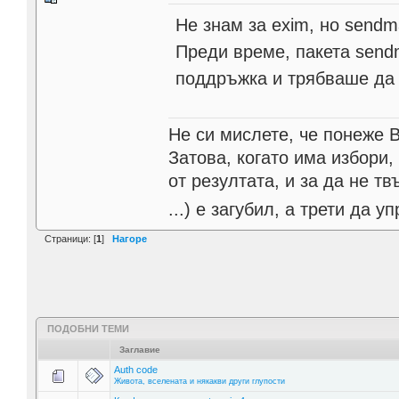
Не знам за exim, но sendm
Преди време, пакета sendm
поддръжка и трябваше да 
Не си мислете, че понеже 
Затова, когато има избори,
от резултата, и за да не тв
...) е загубил, а трети да
Страници: [
1
]
Нагоре
ПОДОБНИ ТЕМИ
Заглавие
Auth code
Живота, вселената и някакви други глупости