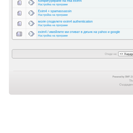
Конфигуриране на mta exim4
Настройка на програми
Exim4 + spamassassin
Настройка на програми
моля споделете exim4 authentication
Настройка на програми
exim4 / имейлите ми отиват в джънк на yahoo и google
Настройка на програми
Отиди на:
Powered by SMF 2.0
Th
Създадена