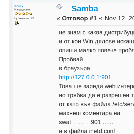
brady
Samba
Напреднали
«
Отговор #1 -:
Nov 12, 20
Публикации: 27
не знам с каква дистрибуц
и от кои Win дялове иска
опиши малко повече проб
Пробвай
в браузъра
http://127.0.0.1:901
Това ще зареди web интер
но трябва да е разрешен т
от като във файла /etc/ser
махнеш коментара на
swat ... 901 ......
и в файла inetd.conf