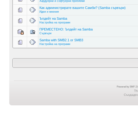
Хардуерни и софтуерни проблеми
Как администрирате вашите Самби? (Samba сървъри)
Идеи и мнения
Ъпдейт на Samba
Настройка на програми
ПРЕМЕСТЕНО: Ъпдейт на Samba
Сървъри
Samba with SMB2.1 or SMB3
Настройка на програми
Powered by SMF 2.0
Th
Създадена