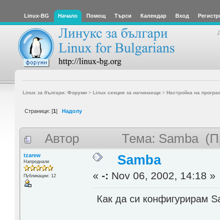
Linux-BG
Начало
Помощ
Търси
Календар
Вход
Регистр
Linux за българи: Форуми
>
Linux секция за начинаещи
>
Настройка на програ
Страници: [
1
]
Надолу
Автор
Тема: Samba (П
tzarew
Samba
Напреднали
«
-:
Nov 06, 2002, 14:18 »
Публикации: 12
Как да си конфигурирам S