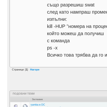
също разрешиш swat
след като нампраш проме
изпълни:
kill -HUP "номера на процес
който можеш да получиш
с команда
ps -x
Всичко това трябва да го 
Страници: [
1
]
Нагоре
ПОДОБНИ ТЕМИ
Заглавие
samba в DC