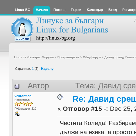
Linux-BG
Начало
Помощ
Търси
Календар
Вход
Регистр
Linux за българи: Форуми
>
Програмиране
>
Общ форум
>
Давид срещу Голиат
Страници:
1
[
2
]
Надолу
Автор
Тема: Давид сре
vektorman
Re: Давид сре
Напреднали
«
Отговор #15 -:
Dec 25, 
Публикации: 210
Честита Коледа! Разбирам 
дължи на езика, а просто 