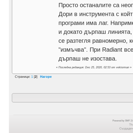
Просто останалите са нео
Дори в инструмента с кой
програми има лаг. Наприм
и докато дърпаш линията,
се разтегля равномерно, 
"измъчва". При Radiant вс
дърпаш не изостава.
«
Последна редакция: Dec 25, 2020, 02:53 от vektorman
»
Страници:
1
[
2
]
Нагоре
Powered by SMF 2.0
Th
Създадена