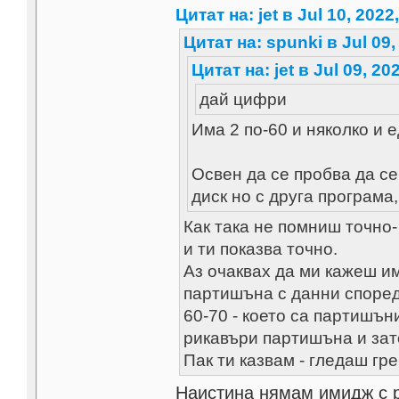
Цитат на: jet в Jul 10, 2022
Цитат на: spunki в Jul 09,
Цитат на: jet в Jul 09, 20
дай цифри
Има 2 по-60 и няколко и 
Освен да се пробва да се
диск но с друга програма,
Как така не помниш точно
и ти показва точно.
Аз очаквах да ми кажеш им
партишъна с данни според 
60-70 - което са партишън
рикавъри партишъна и зат
Пак ти казвам - гледаш г
Наистина нямам имидж с р