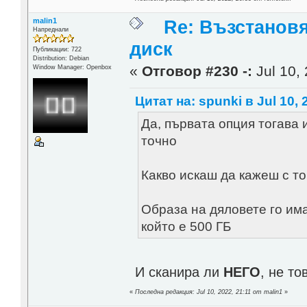
malin1
Re: Възстанов
Напреднали
диск
Публикации: 722
Distribution: Debian
«
Отговор #230 -:
Jul 10, 
Window Manager: Openbox
Цитат на: spunki в Jul 10, 
Да, първата опция тогава
точно
Какво искаш да кажеш с т
Образа на дяловете го има
който е 500 ГБ
И сканира ли
НЕГО
, не т
«
Последна редакция: Jul 10, 2022, 21:11 от malin1
»