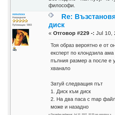
философи.
remotexx
Re: Възстанов
Напреднали
диск
Публикации: 5883
«
Отговор #229 -:
Jul 10, 
Тоя образ вероятно е от о
експерт по клондзила ама
пълния размер а после е 
хванало
Затуй следващия път
1. Диск към диск
2. На два паса с map файл
може и назадно
«
Последна редакция: Jul 10, 2022, 20:55 от remotexx
»