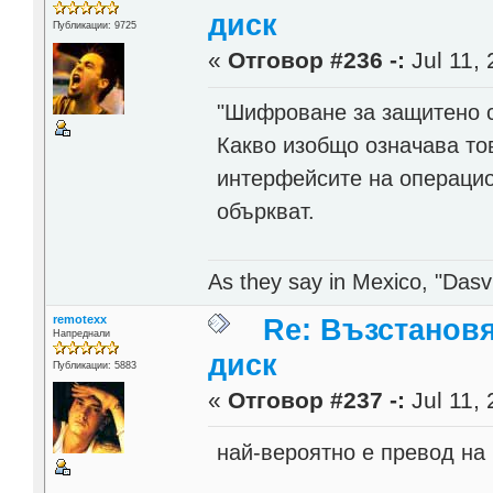
диск
Публикации: 9725
«
Отговор #236 -:
Jul 11, 
"Шифроване за защитено 
Какво изобщо означава то
интерфейсите на операцио
объркват.
As they say in Mexico, "Dasvi
remotexx
Re: Възстанов
Напреднали
диск
Публикации: 5883
«
Отговор #237 -:
Jul 11, 
най-вероятно е превод на B