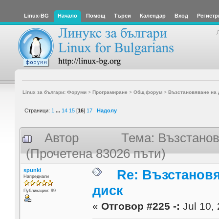
Linux-BG
Начало
Помощ
Търси
Календар
Вход
Регистр
Linux за българи: Форуми
>
Програмиране
>
Общ форум
>
Възстановяване на 
Страници:
1
...
14
15
[
16
]
17
Надолу
Автор
Тема: Възстанов
(Прочетена 83026 пъти)
spunki
Re: Възстанов
Напреднали
диск
Публикации: 99
«
Отговор #225 -:
Jul 10, 