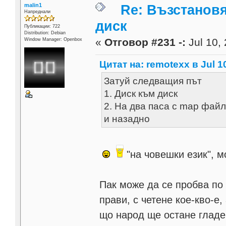
malin1
Re: Възстанов
Напреднали
диск
Публикации: 722
Distribution: Debian
«
Отговор #231 -:
Jul 10, 
Window Manager: Openbox
Цитат на: remotexx в Jul 10
Затуй следващия път
1. Диск към диск
2. На два паса с map файл
и назадно
"на човешки език", мо
Пак може да се пробва по 
прави, с четене кое-кво-е,
що народ ще остане гладе