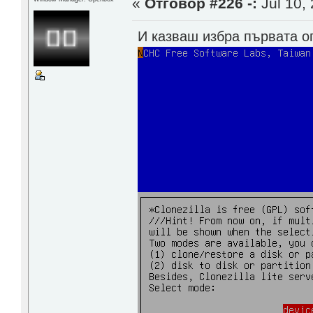
«
Отговор #226 -:
Jul 10, 
И казваш избра първата о