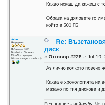
Какво искаш да кажеш с т
Образа на дяловете го има
който е 500 ГБ
Acho
Re: Възстанов
Напреднали
диск
Публикации: 9653
Distribution: Slackware,
«
Отговор #228 -:
Jul 10, 
MikroTik - сървърно
Window Manager: console only
Аз лично колкото повече ч
Каква е хронологията на в
мазано по тия дискове и д
Без подпис - най-хубу. Че 