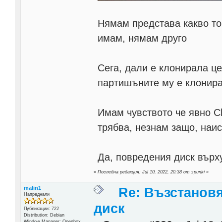
Нямам представа какво точ
имам, нямам друго
Сега, дали е клонирала ц
партишъните му е клонира
Имам чувството че явно Cl
трябва, незнам защо, наис
Да, повредения диск върху
«
Последна редакция: Jul 10, 2022, 20:38 от spunki
»
malin1
Re: Възстанов
Напреднали
диск
Публикации: 722
Distribution: Debian
Window Manager: Openbox