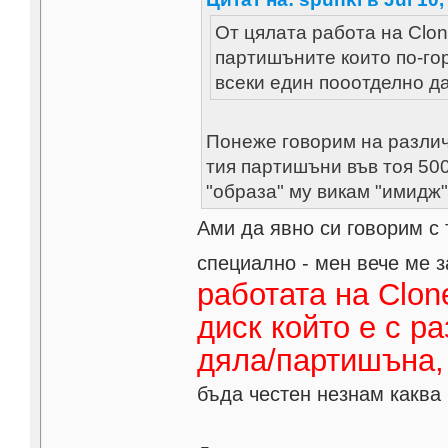
От цялата работа на Clone
партишъните които по-гор
всеки един пооотделно да
Понеже говорим на различ
тия партишъни във тоя 500
"образа" му викам "имидж"
Ами да явно си говорим с 
специално - мен вече ме 
работата на Clon
диск който е с р
дяла/партишъна,
бъда честен незнам каква 