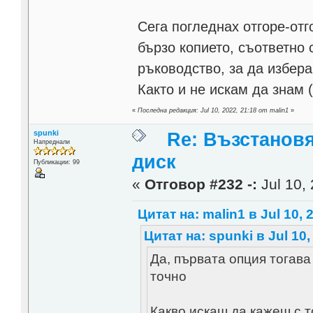
Сега погледнах отгоре-отг
бързо копието, съответно 
ръководство, за да избера
Както и не искам да знам 
«
Последна редакция: Jul 10, 2022, 21:18 от malin1
»
spunki
Re: Възстанов
Напреднали
диск
Публикации: 99
«
Отговор #232 -:
Jul 10, 
Цитат на: malin1 в Jul 10, 
Цитат на: spunki в Jul 10,
Да, първата опция тогав
точно
Какво искаш да кажеш с т