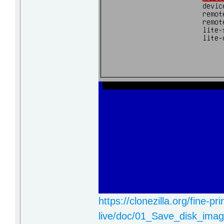
https://clonezilla.org/fine-pr
live/doc/01_Save_disk_ima