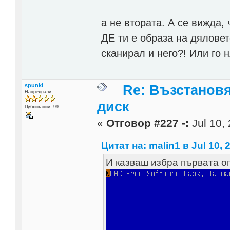
а не втората. А се вижда, 
ДЕ ти е образа на дяловет
сканирал и него?! Или го
spunki
Re: Възстанов
Напреднали
диск
Публикации: 99
«
Отговор #227 -:
Jul 10, 
Цитат на: malin1 в Jul 10, 
И казваш избра първата о