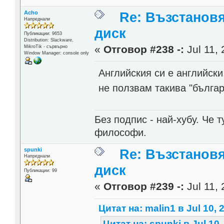
Acho
Re: Възстанов
Напреднали
диск
Публикации: 9653
Distribution: Slackware,
«
Отговор #238 -:
Jul 11, 
MikroTik - сървърно
Window Manager: console only
Английския си е английски
не ползвам такива "българ
Без подпис - най-хубу. Че 
философи.
spunki
Re: Възстанов
Напреднали
диск
Публикации: 99
«
Отговор #239 -:
Jul 11, 
Цитат на: malin1 в Jul 10, 
Цитат на: spunki в Jul 10,