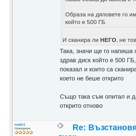
Образа на дяловете го им
който е 500 ГБ
И сканира ли
НЕГО
, не т
Така, значи ще го напиша 
здрав диск който е 500 ГБ
показал и които са сканир
което не беше открито
Също така съм опитал и д
открито отново
malin1
Re: Възстанов
Напреднали