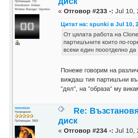
диск
Публикации: 722
Distribution: Debian
«
Отговор #233 -:
Jul 10, 
Window Manager: Openbox
Цитат на: spunki в Jul 10, 
От цялата работа на Clonez
партишъните които по-горе
всеки един пооотделно да
Понеже говорим на различн
виждаш тия партишъни във
"дял", на "образа" му вик
remotexx
Re: Възстанов
Напреднали
диск
Публикации: 5883
«
Отговор #234 -:
Jul 10, 