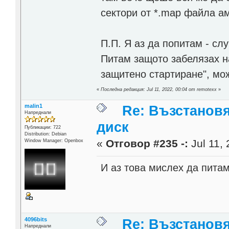
сектори от *.map файла ам
П.П. Я аз да попитам - сл
Питам защото забелязах н
защитено стартиране", мож
«
Последна редакция: Jul 11, 2022, 00:04 от remotexx
»
malin1
Re: Възстанов
Напреднали
диск
Публикации: 722
Distribution: Debian
«
Отговор #235 -:
Jul 11, 
Window Manager: Openbox
И аз това мислех да пита
4096bits
Re: Възстанов
Напреднали