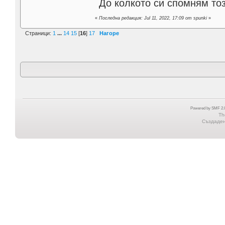
До колкото си спомням тоз
«
Последна редакция: Jul 11, 2022, 17:09 от spunki
»
Страници:
1
...
14
15
[
16
]
17
Нагоре
Powered by SMF 2.0
Th
Създадена