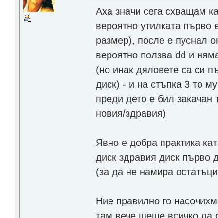
Аха значи сега схващам ка
вероятно утилката първо е
размер), после е пуснал о
вероятно ползва dd и няма
(но инак дяловете са си п
диск) - и на стъпка 3 то м
преди дето е бил закачан 
новия/здравия)
Явно е добра практика кат
диск здравия диск първо 
(за да не намира остатъци
Ние правилно го насочихме
там вече щеше всичко да 