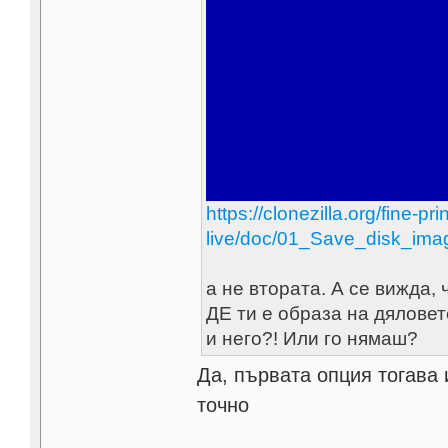
https://clonezilla.org/fine-pr
live/doc/01_Save_disk_ima
а не втората. А се вижда, 
ДЕ ти е образа на дяловет
и него?! Или го нямаш?
Да, първата опция тогава
точно