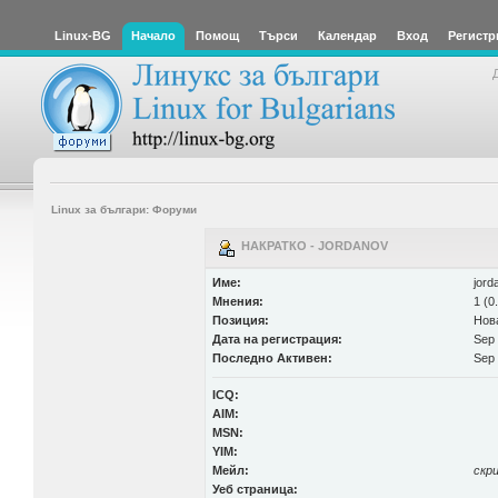
Linux-BG
Начало
Помощ
Търси
Календар
Вход
Регистр
Linux за българи: Форуми
НАКРАТКО - JORDANOV
Име:
jord
Мнения:
1 (0
Позиция:
Нов
Дата на регистрация:
Sep 
Последно Активен:
Sep 
ICQ:
AIM:
MSN:
YIM:
Мейл:
скр
Уеб страница: