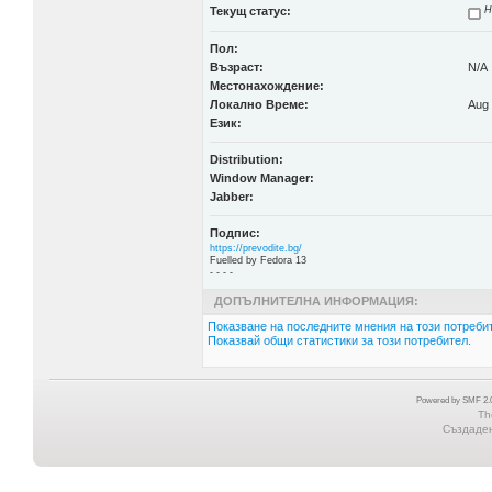
Текущ статус:
Н
Пол:
Възраст:
N/A
Местонахождение:
Локално Време:
Aug 
Език:
Distribution:
Window Manager:
Jabber:
Подпис:
https://prevodite.bg/
Fuelled by Fedora 13
- - - -
ДОПЪЛНИТЕЛНА ИНФОРМАЦИЯ:
Показване на последните мнения на този потребит
Показвай общи статистики за този потребител.
Powered by SMF 2.0
Th
Създадена