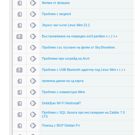
Филми от флашка
Проблем с targetcli
Звукът ми гъгне Linux Mint 22.2
Въстановяване на повреден ext3 partition
«
1
2
3
»
Проблем със пускане на филм от SkyShowtime .
Проблеми при ъпгрейд на Arch
Проблем с USB Bluetooth адаптер под Linux Mint
«
1
2
»
промяна данни на сд карта
Проблем с клавиетура Wine
Debi(li)an WI FI NetInstall?
Проблем с SQL базата при инсталиране на Zabbix 7.0
LTS
Помощ с BGP Debian Frr