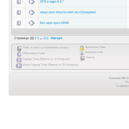
XFS и ядро 6.6.*
нещо като tmux/screen за x11/wayland
Без звук през HDMI
Страници: [
1
]
2
3
...
121
Нагоре
Заключена Тема
Тема, в която си публикувал отговор
Залепени теми
Обикновена Тема
Анкета
Гореща Тема (Повече от 15 Отговора)
Много Гореща Тема (Повече от 25 Отговора)
Powered by SMF 2.0
Th
Създадена