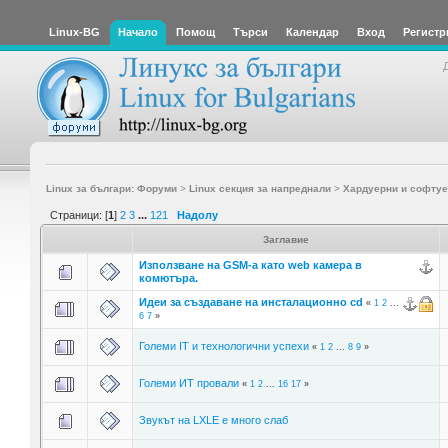
Linux-BG
Начало
Помощ
Търси
Календар
Вход
Регистр
Linux за българи: Форуми
>
Linux секция за напреднали
>
Хардуерни и софтуе
Страници: [
1
]
2
3
...
121
Надолу
Заглавие
Използване на GSM-a като web камера в
комютъра.
Идеи за създаване на инсталационно cd
«
1
2
...
6
7
»
Големи IT и технологични успехи
«
1
2
...
8
9
»
Големи ИТ провали
«
1
2
...
16
17
»
Звукът на LXLE е много слаб