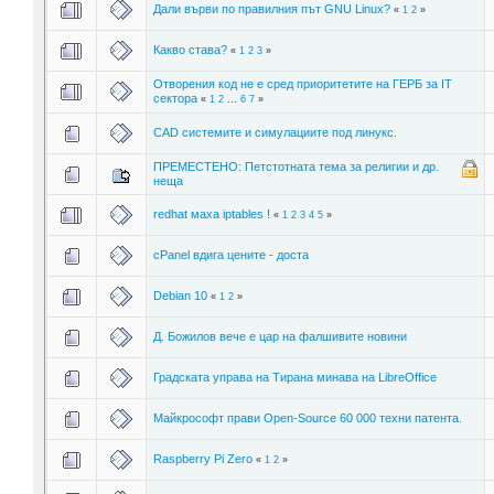
Дали върви по правилния път GNU Linux?
«
1
2
»
Какво става?
«
1
2
3
»
Отворения код не е сред приоритетите на ГЕРБ за IT
сектора
«
1
2
...
6
7
»
CAD системите и симулациите под линукс.
ПРЕМЕСТЕНО: Петстотната тема за религии и др.
неща
redhat маха iptables !
«
1
2
3
4
5
»
cPanel вдига цените - доста
Debian 10
«
1
2
»
Д. Бoжилoв вече е цар на фалшивите новини
Градската управа на Тирана минава на LibreOffice
Майкрософт прави Open-Source 60 000 техни патента.
Raspberry Pi Zero
«
1
2
»