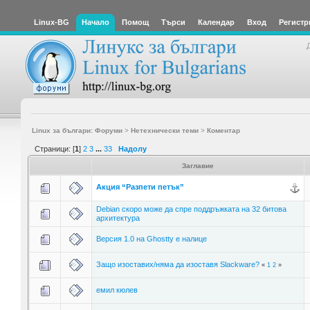
Linux-BG
Начало
Помощ
Търси
Календар
Вход
Регистр
Linux за българи: Форуми
>
Нетехнически теми
>
Коментар
Страници: [
1
]
2
3
...
33
Надолу
Заглавие
Акция “Разпети петък”
Debian скоро може да спре поддръжката на 32 битова
архитектура
Версия 1.0 на Ghostty е налице
Защо изоставих/няма да изоставя Slackware?
«
1
2
»
емил кюлев