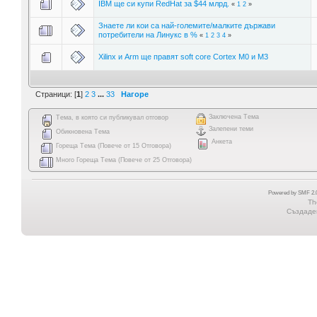
IBM ще си купи RedHat за $44 млрд.
«
1
2
»
Знаете ли кои са най-големите/малките държави
потребители на Линукс в %
«
1
2
3
4
»
Xilinx и Arm ще правят soft core Cortex M0 и M3
Страници: [
1
]
2
3
...
33
Нагоре
Заключена Тема
Тема, в която си публикувал отговор
Залепени теми
Обикновена Тема
Анкета
Гореща Тема (Повече от 15 Отговора)
Много Гореща Тема (Повече от 25 Отговора)
Powered by SMF 2.0
Th
Създаден