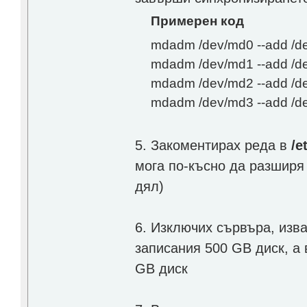
Примерен код
mdadm /dev/md0 --add /d
mdadm /dev/md1 --add /d
mdadm /dev/md2 --add /d
mdadm /dev/md3 --add /d
5. Закоментирах редa в
/e
мога по-късно да разширя
дял)
6. Изключих сървъра, изва
записания 500 GB диск, а 
GB диск