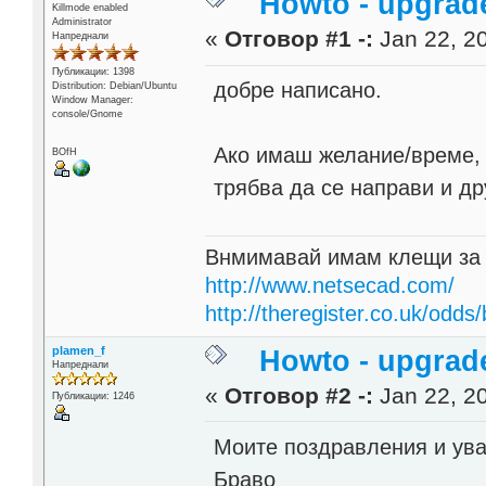
Howto - upgrad
Killmode enabled
Administrator
«
Отговор #1 -:
Jan 22, 20
Напреднали
Публикации: 1398
добре написано.
Distribution: Debian/Ubuntu
Window Manager:
console/Gnome
Ако имаш желание/време, 
BOfH
трябва да се направи и др
Внмимавай имам клещи за
http://www.netsecad.com/
http://theregister.co.uk/odds/
plamen_f
Howto - upgrad
Напреднали
«
Отговор #2 -:
Jan 22, 20
Публикации: 1246
Моите поздравления и ув
Браво