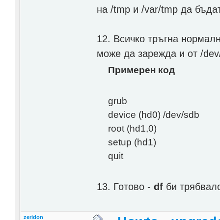
на /tmp и /var/tmp да бъда
12. Всичко тръгна нормал
може да зарежда и от /dev
Примерен код
grub
device (hd0) /dev/sdb
root (hd1,0)
setup (hd1)
quit
13. Готово -
df
би трябвало
zeridon