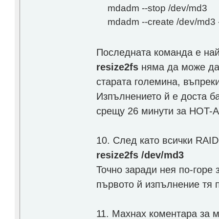
mdadm --stop /dev/md3
mdadm --create /dev/md3 -
Последната команда е най
resize2fs
няма да може да
старата големина, въпреки
Изпълнението й е доста ба
срещу 26 минути за HOT-
10. След като всички RAI
resize2fs /dev/md3
Точно заради нея по-горе 
първото й изпълнение тя 
11. Махнах коментара за мо