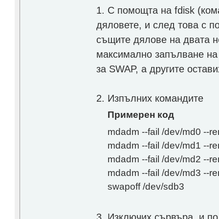
1. С помощта на fdisk (ко
дяловете, и след това с п
същите дялове на двата но
максимално запълване на
за SWAP, а другите оста
2. Изпълних командите
Примерен код
mdadm --fail /dev/md0 --r
mdadm --fail /dev/md1 --r
mdadm --fail /dev/md2 --r
mdadm --fail /dev/md3 --r
swapoff /dev/sdb3
3. Изключих сървъра, и по