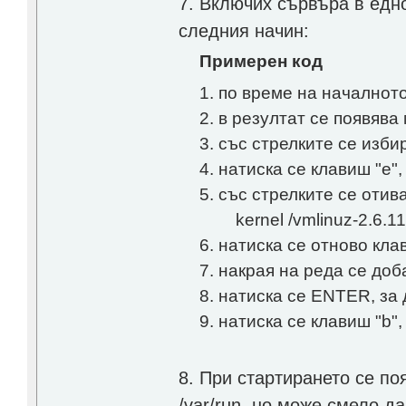
7. Включих сървъра в едн
следния начин:
Примерен код
1. по време на началнот
2. в резултат се появява
3. със стрелките се изб
4. натиска се клавиш "е"
5. със стрелките се отив
kernel /vmlinuz-2.6.11-
6. натиска се отново кла
7. накрая на реда се доба
8. натиска се ENTER, за
9. натиска се клавиш "b"
8. При стартирането се поя
/var/run, но може смело д