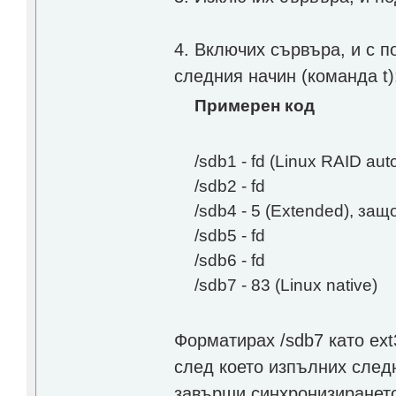
4. Включих сървъра, и с п
следния начин (команда t)
Примерен код
/sdb1 - fd (Linux RAID aut
/sdb2 - fd
/sdb4 - 5 (Extended), защ
/sdb5 - fd
/sdb6 - fd
/sdb7 - 83 (Linux native)
Форматирах /sdb7 като ex
след което изпълних следн
завърши синхронизиранет