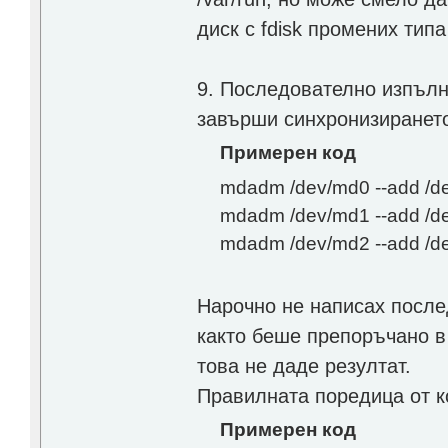
диск с fdisk промених тип
9. Последователно изпълни
завърши синхронизиранет
Примерен код
mdadm /dev/md0 --add /d
mdadm /dev/md1 --add /d
mdadm /dev/md2 --add /d
Нарочно не написах посл
както беше препоръчано в
това не даде резултат.
Правилната поредица от 
Примерен код