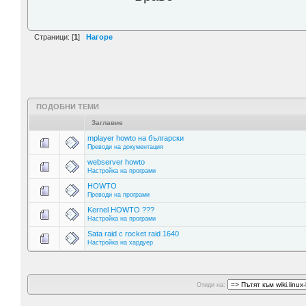
Страници: [
1
]
Нагоре
ПОДОБНИ ТЕМИ
Заглавие
mplayer howto на български
Преводи на документация
webserver howto
Настройка на програми
HOWTO
Преводи на програми
Kernel HOWTO ???
Настройка на програми
Sata raid с rocket raid 1640
Настройка на хардуер
Отиди на: