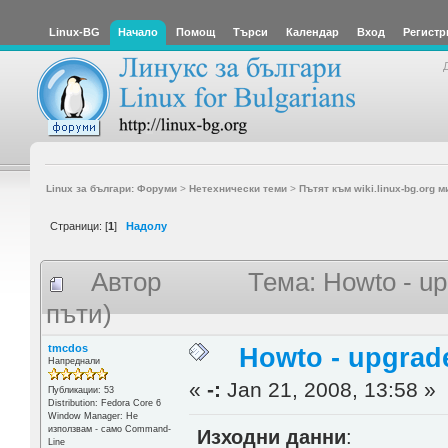
Linux-BG
Начало
Помощ
Търси
Календар
Вход
Регистр
Linux за българи: Форуми
>
Нетехнически теми
>
Пътят към wiki.linux-bg.org м
Страници: [
1
]
Надолу
Автор
Тема: Howto - u
пъти)
tmcdos
Howto - upgrad
Напреднали
«
-:
Jan 21, 2008, 13:58 »
Публикации: 53
Distribution: Fedora Core 6
Window Manager: Не
използвам - само Command-
Изходни данни
:
Line