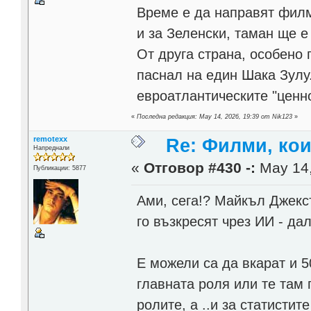
Време е да направят филм 
и за Зеленски, таман ще е
От друга страна, особено
паснал на един Шака Зулу
евроатлантическите "ценно
«
Последна редакция: May 14, 2026, 19:39 от Nik123
»
remotexx
Re: Филми, ко
Напреднали
«
Отговор #430 -:
May 14,
Публикации: 5877
Ами, сега!? Майкъл Джексъ
го възкресят чрез ИИ - да
Е можели са да вкарат и 5
главната роля или те там 
ролите, а ..и за статисти