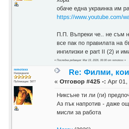
обаче една украинка им ра
https://www.youtube.com/
П.П. Въпреки че.. не съм 
все пак по правилата на б
ингилизки е part II (2) и 
«
Последна редакция: Mar 19, 2026, 06:00 от remotexx
»
remotexx
Re: Филми, ко
Напреднали
«
Отговор #425 -:
Apr 01,
Публикации: 5877
Никсъне ти ли (ги) предп
Аз пък напротив - даже ощ
мисли за работа