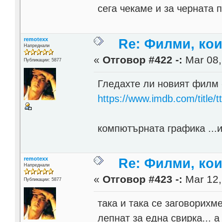
сега чекаме и за черната
remotexx
Re: Филми, ко
Напреднали
«
Отговор #422 -:
Mar 08,
Публикации: 5877
Гледахте ли новият филм 
https://www.imdb.com/title/
компютърната графика ...и
remotexx
Re: Филми, ко
Напреднали
«
Отговор #423 -:
Mar 12,
Публикации: 5877
така и така се заговорихм
лепнат за една свирка... 