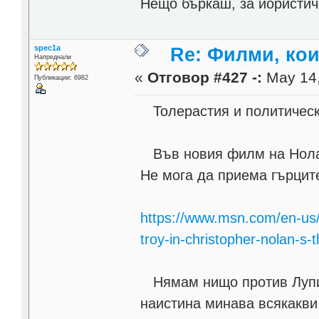
Нещо бъркаш, за йористи
spec1a
Re: Филми, ко
Напреднали
«
Отговор #427 -:
May 14,
Публикации: 6982
Толерастия и политическ
Във новия филм на Нолан 
Не мога да приема гърците
https://www.msn.com/en-us/
troy-in-christopher-nolan-
Нямам нищо против Лупит
наистина минава всякакви