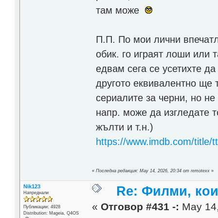
там може
П.П. По мои лични впечатл
обик. го играят лоши или т
едвам сега се усетихте да
другото еквивалентно ще 
сериалите за черни, но не 
напр. може да изгледате т
жълти и т.н.)
https://www.imdb.com/title/
«
Последна редакция: May 14, 2026, 20:34 от remotexx
»
Nik123
Re: Филми, ко
Напреднали
«
Отговор #431 -:
May 14,
Публикации: 4928
Distribution: Mageia, Q4OS