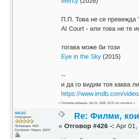
Mercy
(2026)
П.П. Това не се превежда 
AI Court - или това не те и
тогава може би този
Eye in the Sky
(2015)
--
и да го видим тоя каква ли
https://www.imdb.com/vide
«
Последна редакция: Apr 01, 2026, 03:21 от remotexx
»
Nik123
Re: Филми, ко
Напреднали
«
Отговор #426 -:
Apr 01,
Публикации: 4928
Distribution: Mageia, Q4OS