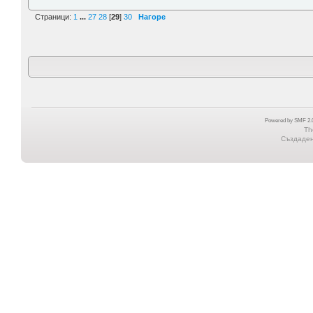
Страници:
1
...
27
28
[
29
]
30
Нагоре
Powered by SMF 2.0
Th
Създадена