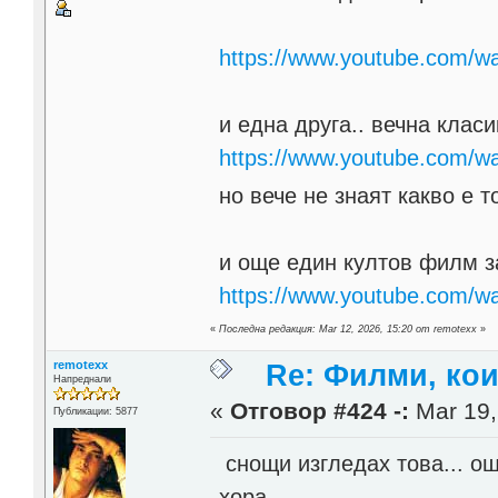
https://www.youtube.com/w
и една друга.. вечна класи
https://www.youtube.com
но вече не знаят какво е
и още един култов филм з
https://www.youtube.com
«
Последна редакция: Mar 12, 2026, 15:20 от remotexx
»
remotexx
Re: Филми, ко
Напреднали
«
Отговор #424 -:
Mar 19,
Публикации: 5877
снощи изгледах това... о
хора