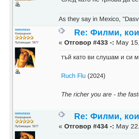
As they say in Mexico, "Dasvi
remotexx
Re: Филми, ко
Напреднали
«
Отговор #433 -:
May 15,
Публикации: 5877
тъй като ви слушам и си м
Ruch Flu
(2024)
The richer you are - the fast
remotexx
Re: Филми, ко
Напреднали
«
Отговор #434 -:
May 22,
Публикации: 5877