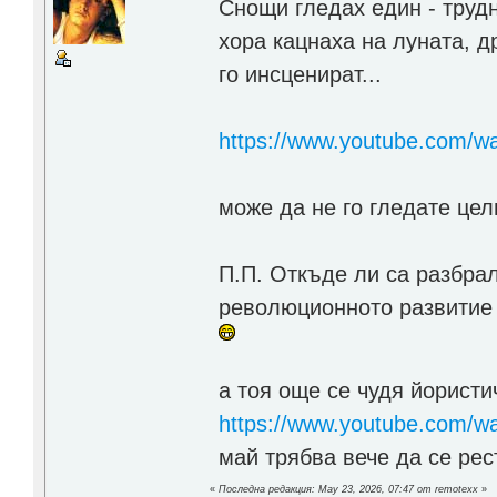
Снощи гледах един - трудн
хора кацнаха на луната, д
го инсценират...
https://www.youtube.com/
може да не го гледатe цел
П.П. Откъде ли са разбрал
революционното развитие н
а тоя още се чудя йорист
https://www.youtube.com/
май трябва вече да се рес
«
Последна редакция: May 23, 2026, 07:47 от remotexx
»