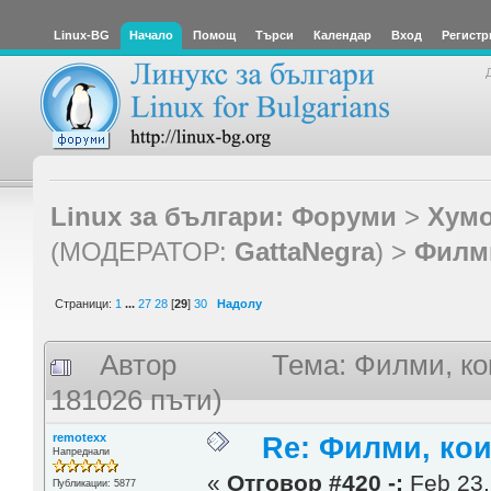
Linux-BG
Начало
Помощ
Търси
Календар
Вход
Регистр
Linux за българи: Форуми
>
Хумо
(МОДЕРАТОР:
GattaNegra
) >
Филми
Страници:
1
...
27
28
[
29
]
30
Надолу
Автор
Тема: Филми, ко
181026 пъти)
remotexx
Re: Филми, ко
Напреднали
«
Отговор #420 -:
Feb 23,
Публикации: 5877