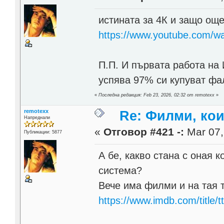
истината за 4К и защо още
https://www.youtube.com
П.П. И първата работа на 
успява 97% си купуват ф
«
Последна редакция: Feb 23, 2026, 02:32 от remotexx
»
remotexx
Re: Филми, ко
Напреднали
«
Отговор #421 -:
Mar 07,
Публикации: 5877
А бе, какво стана с оная 
система?
Вече има филми и на тая 
https://www.imdb.com/title/