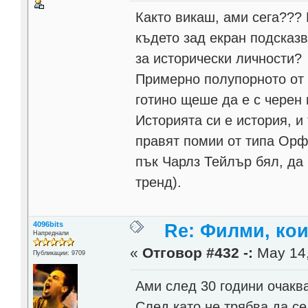
Както викаш, ами сега???
където зад екран подсказв
за исторически личности?
Примерно полупорното от 
готино щеше да е с черен 
Историята си е история, и
правят помии от типа Орф
пък Чарлз Тейлър бял, да
тренд).
4096bits
Re: Филми, ко
Напреднали
«
Отговор #432 -:
May 14,
Публикации: 9709
Ами след 30 години очакв
След като не трябва да се