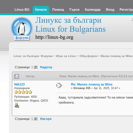
Linux-BG
Начало
Помощ
Търси
Календар
Вход
Регистр
Linux за българи: Форуми
>
Игри за Linux
>
Общ форум
>
Малко помощ за Wine
Страници:
1
[
2
]
Надолу
Автор
Тема: Малко помощ за Wine (Прочетена 51214 път
Nik123
Re: Малко помощ за Wine
Напреднали
«
Отговор #15 -:
Apr 11, 2025, 10:47 »
Публикации: 4930
Аааа, туториала задължително! То на някои таки
Distribution: Mageia, Q4OS
трейнинга.
Страници:
1
[
2
]
Нагоре