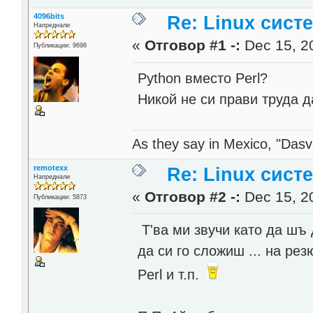
4096bits
Re: Linux сист
Напреднали
«
Отговор #1 -:
Dec 15, 20
Публикации: 9698
Python вместо Perl?
Никой не си прави труда да
As they say in Mexico, "Dasvi
remotexx
Re: Linux сист
Напреднали
«
Отговор #2 -:
Dec 15, 20
Публикации: 5873
Т'ва ми звучи като да шъ 
да си го сложиш ... на рез
Perl и т.п.