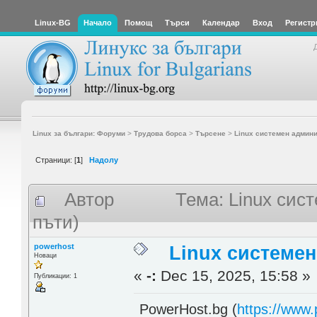
Linux-BG
Начало
Помощ
Търси
Календар
Вход
Регистр
Linux за българи: Форуми
>
Трудова борса
>
Търсене
>
Linux системен админ
Страници: [
1
]
Надолу
Автор
Тема: Linux сис
пъти)
powerhost
Linux системе
Новаци
«
-:
Dec 15, 2025, 15:58 »
Публикации: 1
PowerHost.bg (
https://www