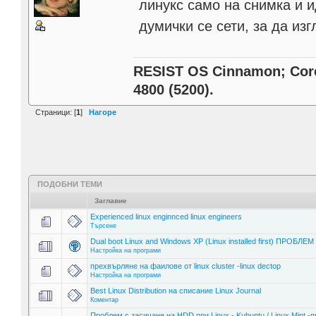
линукс само на снимка и и
думички се сети, за да из
RESIST OS Cinnamon; Core 
4800 (5200).
Страници: [
1
]
Нагоре
ПОДОБНИ ТЕМИ
Заглавие
Experienced linux enginnced linux engineers
Търсене
Dual boot Linux and Windows XP (Linux installed first) ПРОБЛЕМ !
Настройка на програми
прехвърляне на фаилове от linux cluster -linux dectop
Настройка на програми
Best Linux Distribution на списание Linux Journal
Коментар
Проблем с засичане на HDD при Linux - Kubuntu / Linux Mint -п