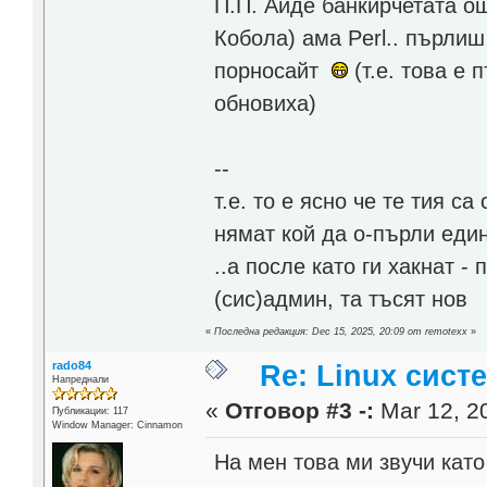
П.П. Айде банкирчетата о
Кобола) ама Perl.. пърлиш
порносайт
(т.е. това е 
обновиха)
--
т.е. то е ясно че те тия с
нямат кой да о-пърли един
..а после като ги хакнат -
(сис)админ, та тъсят нов
«
Последна редакция: Dec 15, 2025, 20:09 от remotexx
»
rado84
Re: Linux сист
Напреднали
«
Отговор #3 -:
Mar 12, 20
Публикации: 117
Window Manager: Cinnamon
На мен това ми звучи като