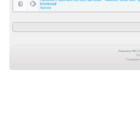
freshinstall
Лаптопи
Powered by SMF 2.0
Th
Създадена