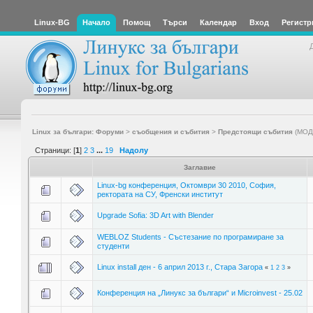
Linux-BG
Начало
Помощ
Търси
Календар
Вход
Регистр
Linux за българи: Форуми
>
съобщения и събития
>
Предстоящи събития
(МОД
Страници: [
1
]
2
3
...
19
Надолу
Заглавие
Linux-bg конференция, Октомври 30 2010, София,
ректората на СУ, Френски институт
Upgrade Sofia: 3D Art with Blender
WEBLOZ Students - Състезание по програмиране за
студенти
Linux install ден - 6 април 2013 г., Стара Загора
«
1
2
3
»
Конференция на „Линукс за българи“ и Microinvest - 25.02