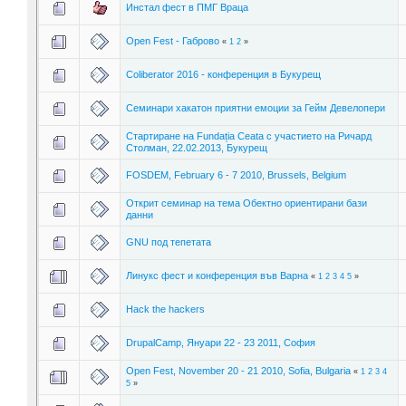
Инстал фест в ПМГ Враца
Open Fest - Габрово
«
1
2
»
Coliberator 2016 - конференция в Букурещ
Семинари хакатон приятни емоции за Гейм Девелопери
Стартиране на Fundația Ceata с участието на Ричард
Столман, 22.02.2013, Букурещ
FOSDEM, February 6 - 7 2010, Brussels, Belgium
Открит семинар на тема Обектно ориентирани бази
данни
GNU под тепетата
Линукс фест и конференция във Варна
«
1
2
3
4
5
»
Hack the hackers
DrupalCamp, Януари 22 - 23 2011, София
Open Fest, November 20 - 21 2010, Sofia, Bulgaria
«
1
2
3
4
5
»