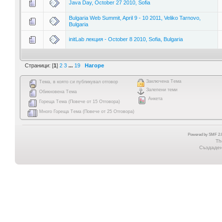
Java Day, October 27 2010, Sofia
Bulgaria Web Summit, April 9 - 10 2011, Veliko Tarnovo,
Bulgaria
initLab лекция - October 8 2010, Sofia, Bulgaria
Страници: [
1
]
2
3
...
19
Нагоре
Заключена Тема
Тема, в която си публикувал отговор
Залепени теми
Обикновена Тема
Анкета
Гореща Тема (Повече от 15 Отговора)
Много Гореща Тема (Повече от 25 Отговора)
Powered by SMF 2.0
Th
Създадена