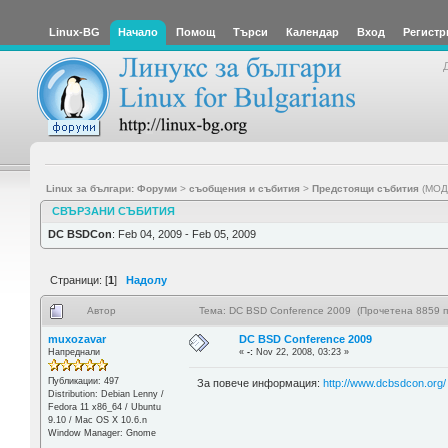
Linux-BG
Начало
Помощ
Търси
Календар
Вход
Регистр
Linux за българи: Форуми
>
съобщения и събития
>
Предстоящи събития
(МОД
СВЪРЗАНИ СЪБИТИЯ
DC BSDCon
: Feb 04, 2009 - Feb 05, 2009
Страници: [
1
]
Надолу
Автор
Тема: DC BSD Conference 2009 (Прочетена 8859 п
muxozavar
DC BSD Conference 2009
Напреднали
«
-:
Nov 22, 2008, 03:23 »
Публикации: 497
За повече информация:
http://www.dcbsdcon.org/
Distribution: Debian Lenny /
Fedora 11 x86_64 / Ubuntu
9.10 / Mac OS X 10.6.n
Window Manager: Gnome