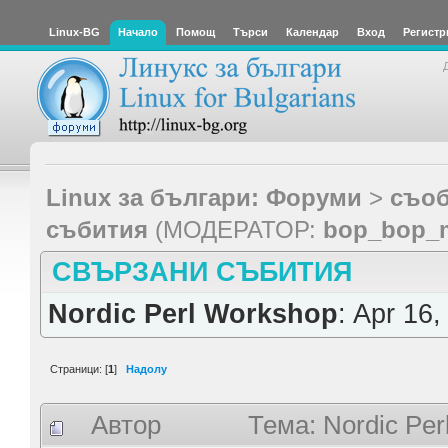
Linux-BG
Начало
Помощ
Търси
Календар
Вход
Регистр
Linux за българи: Форуми
>
съоб
събития
(МОДЕРАТОР:
bop_bop_
СВЪРЗАНИ СЪБИТИЯ
Nordic Perl Workshop
: Apr 16,
Страници: [
1
]
Надолу
Автор
Тема: Nordic Pe