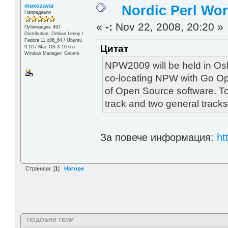
muxozavar
Nordic Perl Wo
Напреднали
«
-:
Nov 22, 2008, 20:20 »
Публикации: 497
Distribution: Debian Lenny /
Fedora 11 x86_64 / Ubuntu
Цитат
9.10 / Mac OS X 10.6.n
Window Manager: Gnome
NPW2009 will be held in Oslo
co-locating NPW with Go Op
of Open Source software. Tog
track and two general track
За повече информация:
ht
Страници: [
1
]
Нагоре
ПОДОБНИ ТЕМИ