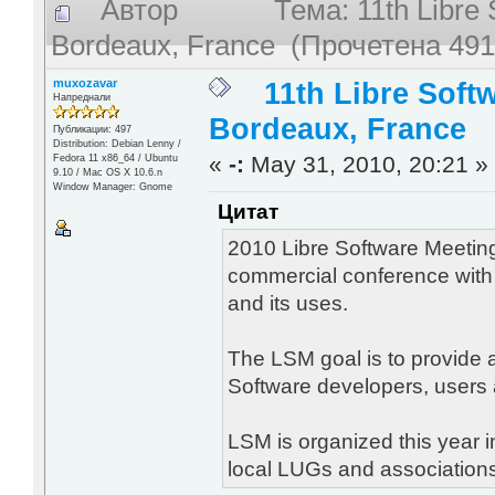
Автор
Тема: 11th Libre 
Bordeaux, France (Прочетена 491
muxozavar
11th Libre Softw
Напреднали
Bordeaux, France
Публикации: 497
Distribution: Debian Lenny /
«
-:
May 31, 2010, 20:21 »
Fedora 11 x86_64 / Ubuntu
9.10 / Mac OS X 10.6.n
Window Manager: Gnome
Цитат
2010 Libre Software Meeting
commercial conference with
and its uses.
The LSM goal is to provide
Software developers, users 
LSM is organized this year i
local LUGs and associations 