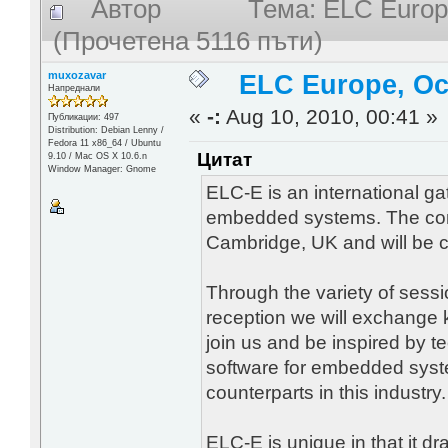
Автор
Тема: ELC Europe
(Прочетена 5116 пъти)
muxozavar
ELC Europe, Oc
Напреднали
«
-:
Aug 10, 2010, 00:41 »
Публикации: 497
Distribution: Debian Lenny /
Fedora 11 x86_64 / Ubuntu
Цитат
9.10 / Mac OS X 10.6.n
Window Manager: Gnome
ELC-E is an international ga
embedded systems. The conf
Cambridge, UK and will be 
Through the variety of sessi
reception we will exchange
join us and be inspired by t
software for embedded syst
counterparts in this industry.
ELC-E is unique in that it 