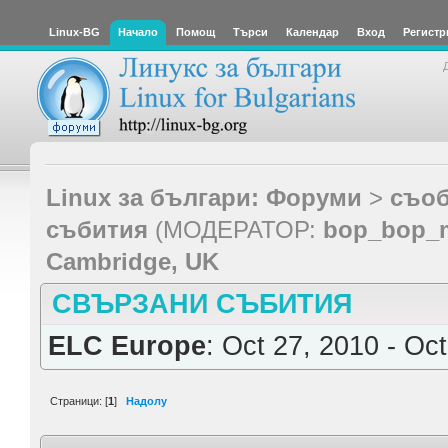
Linux-BG
Начало
Помощ
Търси
Календар
Вход
Регистр
Linux за българи: Форуми
>
съоб
събития
(МОДЕРАТОР:
bop_bop_
Cambridge, UK
СВЪРЗАНИ СЪБИТИЯ
ELC Europe
: Oct 27, 2010 - Oc
Страници: [
1
]
Надолу