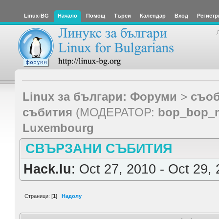
Linux-BG
Начало
Помощ
Търси
Календар
Вход
Регистр
Linux за българи: Форуми
>
съоб
събития
(МОДЕРАТОР:
bop_bop_
Luxembourg
СВЪРЗАНИ СЪБИТИЯ
Hack.lu
: Oct 27, 2010 - Oct 29,
Страници: [
1
]
Надолу