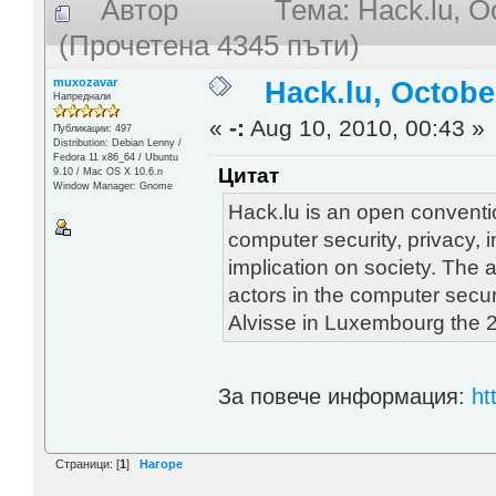
Автор
Тема: Hack.lu, O
(Прочетена 4345 пъти)
muxozavar
Hack.lu, Octobe
Напреднали
«
-:
Aug 10, 2010, 00:43 »
Публикации: 497
Distribution: Debian Lenny /
Fedora 11 x86_64 / Ubuntu
Цитат
9.10 / Mac OS X 10.6.n
Window Manager: Gnome
Hack.lu is an open convent
computer security, privacy, i
implication on society. The a
actors in the computer secur
Alvisse in Luxembourg the 
За повече информация:
ht
Страници: [
1
]
Нагоре