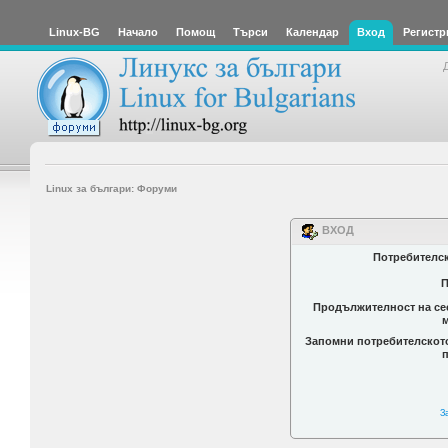
Linux-BG
Начало
Помощ
Търси
Календар
Вход
Регистр
Linux за българи: Форуми
ВХОД
Потребителс
П
Продължителност на се
Запомни потребителскот
З