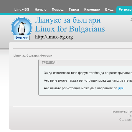
Linux-BG
Начало
Помощ
Търси
Календар
Вход
Регистр
Linux за българи: Форуми
ГРЕШКА!
За да използвате този форум трябва да се регистрирани 
Ако вече имате такава регистрация може да използвате 
Ако нямате регистрация може да я направите от
[тук]
.
Powered by SMF 2.0
Th
Създаден