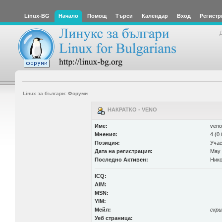
Linux-BG
Начало
Помощ
Търси
Календар
Вход
Регистр
Linux за българи: Форуми
НАКРАТКО - VENO
Име:
veno
Мнения:
4 (0
Позиция:
Учас
Дата на регистрация:
May 
Последно Активен:
Нико
ICQ:
AIM:
MSN:
YIM:
Мейл:
скр
Уеб страница: