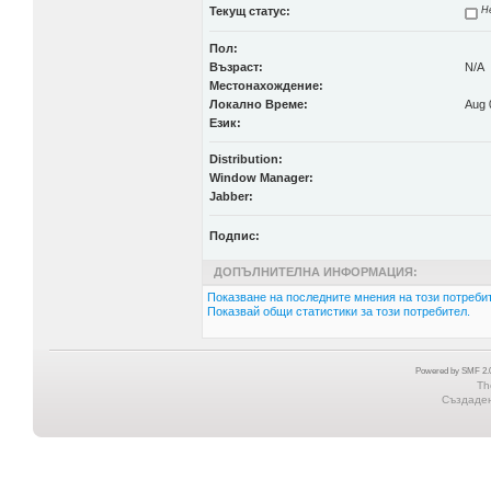
Текущ статус:
Не
Пол:
Възраст:
N/A
Местонахождение:
Локално Време:
Aug 
Език:
Distribution:
Window Manager:
Jabber:
Подпис:
ДОПЪЛНИТЕЛНА ИНФОРМАЦИЯ:
Показване на последните мнения на този потребит
Показвай общи статистики за този потребител.
Powered by SMF 2.0
Th
Създадена