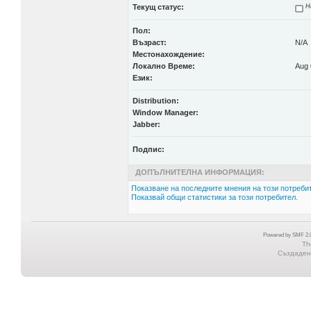
Текущ статус:
Н
Пол:
Възраст:
N/A
Местонахождение:
Локално Време:
Aug 
Език:
Distribution:
Window Manager:
Jabber:
Подпис:
ДОПЪЛНИТЕЛНА ИНФОРМАЦИЯ:
Показване на последните мнения на този потребит
Показвай общи статистики за този потребител.
Powered by SMF 2.0
Th
Създадена