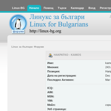
Linux-BG
Начало
Помощ
Търси
Календар
Вход
Регистр
Linux за българи: Форуми
НАКРАТКО - KAMOS
Име:
kam
Мнения:
243 
Позиция:
Нап
Дата на регистрация:
Dec 
Последно Активен:
Mar 
ICQ:
AIM:
MSN:
YIM:
Мейл:
скр
Уеб страница: